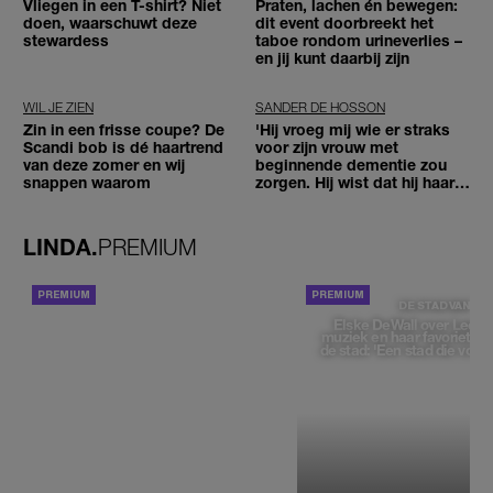
Vliegen in een T-shirt? Niet
Praten, lachen én bewegen:
doen, waarschuwt deze
dit event doorbreekt het
stewardess
taboe rondom urineverlies –
en jij kunt daarbij zijn
WIL JE ZIEN
SANDER DE HOSSON
Zin in een frisse coupe? De
'Hij vroeg mij wie er straks
Scandi bob is dé haartrend
voor zijn vrouw met
van deze zomer en wij
beginnende dementie zou
snappen waarom
zorgen. Hij wist dat hij haar
zou moeten loslaten'
LINDA.
PREMIUM
ACHTERGROND
DE STAD VAN
Elske DeWall over Leeu
muziek en haar favoriete p
de stad: 'Een stad die voelt 