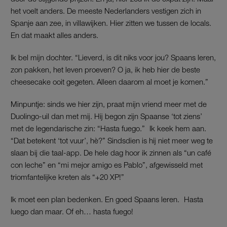
het voelt anders. De meeste Nederlanders vestigen zich in
Spanje aan zee, in villawijken. Hier zitten we tussen de locals.
En dat maakt alles anders.
Ik bel mijn dochter. “Lieverd, is dit niks voor jou? Spaans leren,
zon pakken, het leven proeven? O ja, ik heb hier de beste
cheesecake ooit gegeten. Alleen daarom al moet je komen.”
Minpuntje: sinds we hier zijn, praat mijn vriend meer met de
Duolingo-uil dan met mij. Hij begon zijn Spaanse ‘tot ziens’
met de legendarische zin: “Hasta fuego.” Ik keek hem aan.
“Dat betekent ‘tot vuur’, hè?” Sindsdien is hij niet meer weg te
slaan bij die taal-app. De hele dag hoor ik zinnen als “un café
con leche” en “mi mejor amigo es Pablo”, afgewisseld met
triomfantelijke kreten als “+20 XP!”
Ik moet een plan bedenken. En goed Spaans leren. Hasta
luego dan maar. Of eh… hasta fuego!