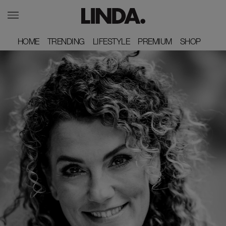
HOME
HOME
TRENDING
TRENDING
LIFESTYLE
LIFESTYLE
PREMIUM
PREMIUM
SHOP
SHOP