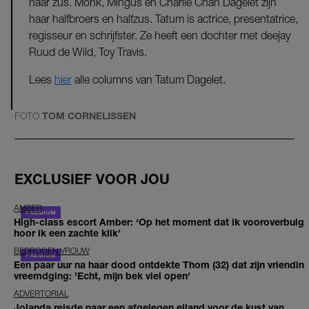
haar zus. Monk, Mingus en Charlie Chan Dagelet zijn
haar halfbroers en halfzus. Tatum is actrice, presentatrice,
regisseur en schrijfster. Ze heeft een dochter met deejay
Ruud de Wild, Toy Travis.
Lees
hier
alle columns van Tatum Dagelet.
FOTO
TOM CORNELISSEN
EXCLUSIEF VOOR JOU
AMBER
High-class escort Amber: ‘Op het moment dat ik vooroverbuig
hoor ik een zachte klik’
BEDROGEN VROUW
Een paar uur na haar dood ontdekte Thom (32) dat zijn vriendin
vreemdging: 'Echt, mijn bek viel open'
ADVERTORIAL
Jolanda reisde naar een afgelegen eiland voor de kust van