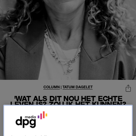
COLUMN
|
TATUM DAGELET
'WAT ALS DIT NOU HET ECHTE
LEVEN IS? ZOU IK HET KUNNEN?
MIJN FAMILIE EN VRIENDEN
MISSEN?'
02-05-2025
|
TATUM DAGELET