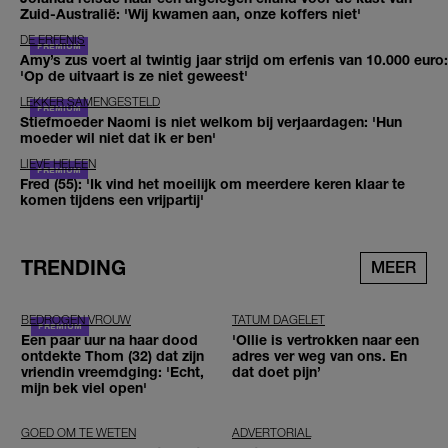
Zuid-Australië: 'Wij kwamen aan, onze koffers niet'
DE ERFENIS
Amy’s zus voert al twintig jaar strijd om erfenis van 10.000 euro:
'Op de uitvaart is ze niet geweest'
LEKKER SAMENGESTELD
Stiefmoeder Naomi is niet welkom bij verjaardagen: 'Hun
moeder wil niet dat ik er ben'
LIEVE HELEEN
Fred (55): 'Ik vind het moeilijk om meerdere keren klaar te
komen tijdens een vrijpartij'
TRENDING
MEER
BEDROGEN VROUW
TATUM DAGELET
Een paar uur na haar dood
'Ollie is vertrokken naar een
ontdekte Thom (32) dat zijn
adres ver weg van ons. En
vriendin vreemdging: 'Echt,
dat doet pijn’
mijn bek viel open'
GOED OM TE WETEN
ADVERTORIAL