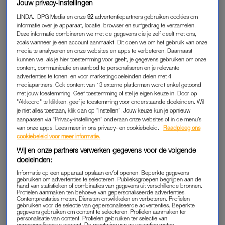
We zijn nu een week in Spanje. In een prachtig stadje in
Jouw privacy-instellingen
de regio Valencia, waar mijn vriend sinds een paar
LINDA., DPG Media en onze
92
advertentiepartners gebruiken cookies om
informatie over je apparaat, locatie, browser en surfgedrag te verzamelen.
dagen de trotse eigenaar is van een casa de pueblo –
Deze informatie combineren we met de gegevens die je zelf deelt met ons,
een dorpshuisje, in een smal straatje waar geen auto’s
zoals wanneer je een account aanmaakt. Dit doen we om het gebruik van onze
rijden, maar wel oma’s met boodschappentrolleys
media te analyseren en onze websites en apps te verbeteren. Daarnaast
kunnen we, als je hier toestemming voor geeft, je gegevens gebruiken om onze
voorbij schuifelen.
content, communicatie en aanbod te personaliseren en je relevante
advertenties te tonen, en voor marketingdoeleinden delen met 4
Ik dacht: heerlijk, tien dagen samen weg. Beetje zon, huisje
mediapartners. Ook content van 13 externe platformen wordt enkel getoond
met jouw toestemming. Geef toestemming of stel je eigen keuze in. Door op
inrichten, wijntje erbij. Maar nu denk ik: hier wil ik wel wonen.
"Akkoord" te klikken, geef je toestemming voor onderstaande doeleinden. Wil
De zon schijnt hier zo’n 300 dagen per jaar. De straten zijn
je niet alles toestaan, klik dan op “Instellen”. Jouw keuze kun je opnieuw
absurd schoon – elke ochtend komt er een schoonmaakploeg
aanpassen via “Privacy-instellingen” onderaan onze websites of in de menu’s
van onze apps. Lees meer in ons privacy- en cookiebeleid.
Raadpleeg ons
langs. En als een hond plast, duikt het baasje meteen op de
cookiebeleid voor meer informatie.
plek met een fles afwasmiddel.
Wij en onze partners verwerken gegevens voor de volgende
doeleinden:
Maar het mooiste zijn de mensen. Iedereen groet elkaar,
Informatie op een apparaat opslaan en/of openen. Beperkte gegevens
maakt een praatje. Binnen een week hebben we meer
gebruiken om advertenties te selecteren. Publieksgroepen begrijpen aan de
hand van statistieken of combinaties van gegevens uit verschillende bronnen.
contacten gelegd dan ik in vijftig jaar in Amsterdam. Ze
Profielen aanmaken ten behoeve van gepersonaliseerde advertenties.
Contentprestaties meten. Diensten ontwikkelen en verbeteren. Profielen
spreken nauwelijks Engels, wij nog geen Spaans, maar met
gebruiken voor de selectie van gepersonaliseerde advertenties. Beperkte
gegevens gebruiken om content te selecteren. Profielen aanmaken ter
handen en veel ‘si’ komen we een heel eind. We hebben al
personalisatie van content. Profielen gebruiken ter selectie van
gepersonaliseerde content. De prestaties van advertenties meten.