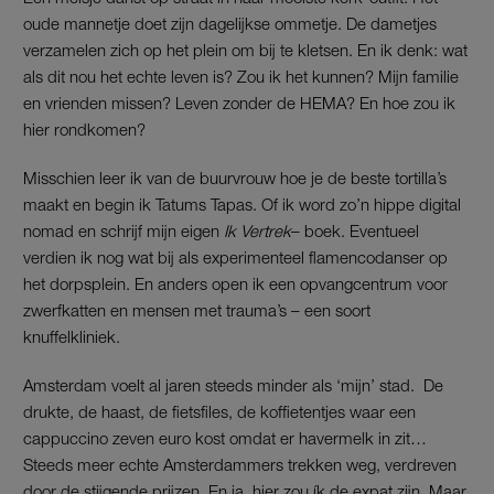
oude mannetje doet zijn dagelijkse ommetje. De dametjes
verzamelen zich op het plein om bij te kletsen. En ik denk: wat
als dit nou het echte leven is? Zou ik het kunnen? Mijn familie
en vrienden missen? Leven zonder de HEMA? En hoe zou ik
hier rondkomen?
Misschien leer ik van de buurvrouw hoe je de beste tortilla’s
maakt en begin ik Tatums Tapas. Of ik word zo’n hippe digital
nomad en schrijf mijn eigen
Ik Vertrek
– boek. Eventueel
verdien ik nog wat bij als experimenteel flamencodanser op
het dorpsplein. En anders open ik een opvangcentrum voor
zwerfkatten en mensen met trauma’s – een soort
knuffelkliniek.
Amsterdam voelt al jaren steeds minder als ‘mijn’ stad. De
drukte, de haast, de fietsfiles, de koffietentjes waar een
cappuccino zeven euro kost omdat er havermelk in zit…
Steeds meer echte Amsterdammers trekken weg, verdreven
door de stijgende prijzen. En ja, hier zou ík de expat zijn. Maar