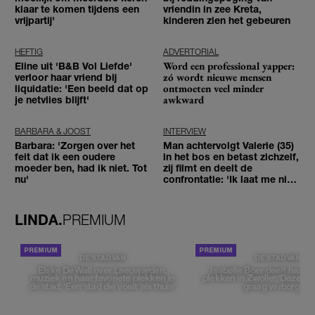
klaar te komen tijdens een
vriendin in zee Kreta,
vrijpartij'
kinderen zien het gebeuren
HEFTIG
ADVERTORIAL
Word een professional yapper:
Eline uit 'B&B Vol Liefde'
zó wordt nieuwe mensen
verloor haar vriend bij
ontmoeten veel minder
liquidatie: 'Een beeld dat op
awkward
je netvlies blijft'
BARBARA & JOOST
INTERVIEW
Barbara: 'Zorgen over het
Man achtervolgt Valerie (35)
feit dat ik een oudere
in het bos en betast zichzelf,
moeder ben, had ik niet. Tot
zij filmt en deelt de
nu'
confrontatie: 'Ik laat me niet
tegenhouden'
LINDA.
PREMIUM
DE STAD VAN
DE STAD VAN
Elske DeWall over Leeuwarden,
Isabelle Boer deelt haar f
muziek en haar favoriete plekken in
plekken in Zwolle: 'Deze pl
de stad: 'Een stad die voelt als thuis'
graag verborgen'