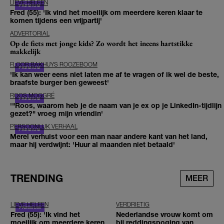
LIEVE HELEEN
Fred (55): 'Ik vind het moeilijk om meerdere keren klaar te
komen tijdens een vrijpartij'
ADVERTORIAL
Op de fiets met jonge kids? Zo wordt het ineens hartstikke
makkelijk
FLOOR BAKHUYS ROOZEBOOM
'Ik kan weer eens niet laten me af te vragen of ik wel de beste,
braafste burger ben geweest'
ROOS MOGGRÉ
'"Roos, waarom heb je de naam van je ex op je LinkedIn-tijdlijn
gezet?" vroeg mijn vriendin'
PERSOONLIJK VERHAAL
Merel verhuist voor een man naar andere kant van het land,
maar hij verdwijnt: 'Huur al maanden niet betaald'
TRENDING
MEER
LIEVE HELEEN
VERDRIETIG
Fred (55): 'Ik vind het
Nederlandse vrouw komt om
moeilijk om meerdere keren
bij reddingspoging van