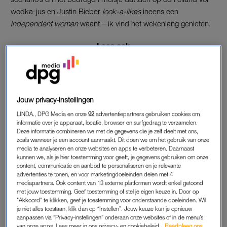
wodka-jus en Justin Bieber
look-a-likes
ineens een
independent woman
waant – ik vind het wekenlang genieten.
Lees ook
Lianne (29) over Gordon die coke snuift uit verdriet: ‘Dat
snap ik wel’
Als
fangirl
van het eerste uur weet ik dat het
Temptation Island-
Jouw privacy-instellingen
publiek bestaat uit verschillende soorten en maten. Ik doe mijn
LINDA., DPG Media en onze
92
advertentiepartners gebruiken cookies om
analyse met liefde uit de doeken:
informatie over je apparaat, locatie, browser en surfgedrag te verzamelen.
Deze informatie combineren we met de gegevens die je zelf deelt met ons,
De die-hard fan
– Heeft net als ik Videoland en loopt dus
zoals wanneer je een account aanmaakt. Dit doen we om het gebruik van onze
media te analyseren en onze websites en apps te verbeteren. Daarnaast
altijd een aflevering voor. Volgt elke deelnemer op Instagram.
kunnen we, als je hier toestemming voor geeft, je gegevens gebruiken om onze
Blijft betrokken bij ‘zijn’ of ‘haar’ serie en is ook op de hoogte
content, communicatie en aanbod te personaliseren en je relevante
van het lief en leed van oud-deelnemers. Maak de
die-hard
advertenties te tonen, en voor marketingdoeleinden delen met 4
mediapartners. Ook content van 13 externe platformen wordt enkel getoond
fan wakker met de woorden ‘Lize en Ken’, en je hoort: ‘Lize
met jouw toestemming. Geef toestemming of stel je eigen keuze in. Door op
hoorde eerst bij Jefferson, viel in
Temptation Island
2017 voor
"Akkoord" te klikken, geef je toestemming voor onderstaande doeleinden. Wil
je niet alles toestaan, klik dan op “Instellen”. Jouw keuze kun je opnieuw
de lange manen van Ken (niet van Barbie) en zijn nog steeds
aanpassen via “Privacy-instellingen” onderaan onze websites of in de menu’s
samen. Bam!’
van onze apps. Lees meer in ons privacy- en cookiebeleid.
Raadpleeg ons