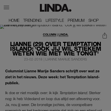
HOME
HOME
TRENDING
TRENDING
LIFESTYLE
LIFESTYLE
PREMIUM
PREMIUM
SHOP
SHOP
COLUMN
|
LINDA.
LIANNE (29) OVER TEMPTATION
ISLAND: 'OOK JIJ WIL STIEKEM
WETEN WIE MET WIE TONGT'
23-02-2018
|
LIANNE MARIJE SANDERS
Columnist Lianne Marije Sanders schrijft over wat ze
ziet in het nieuws. Deze week: het Temptation Island-
publiek.
Ik doe er niet moeilijk over: ik kijk
Temptation Island
. Sterker
nog: ik heb Videoland en loop dus altijd een aflevering voor.
Ja, nou jij weer. Die bronstige jochies, de voorspelbare
scenario’s en het bedrogen meisje dat zich op een eiland vol