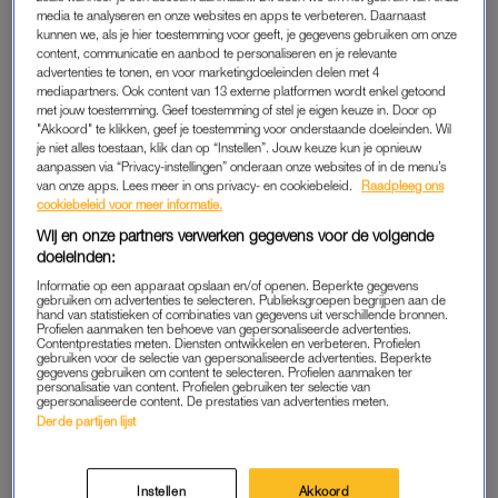
wegga, bedenk ik me, maar eerst de hond uitlaten. Als ik
media te analyseren en onze websites en apps te verbeteren. Daarnaast
kunnen we, als je hier toestemming voor geeft, je gegevens gebruiken om onze
terugkom hoor ik de wasmachine op een rare toon piepen.
content, communicatie en aanbod te personaliseren en je relevante
Het is een foutmelding. Het troebele water staat halverwege
advertenties te tonen, en voor marketingdoeleinden delen met 4
het venster, de was is doorweekt. Code E-18. Ha, denk ik, die
mediapartners. Ook content van 13 externe platformen wordt enkel getoond
met jouw toestemming. Geef toestemming of stel je eigen keuze in. Door op
ken ik. Iets met afvoer. Jaren geleden al eens gehad en toen
"Akkoord" te klikken, geef je toestemming voor onderstaande doeleinden. Wil
zat er een muntstuk in.
je niet alles toestaan, klik dan op “Instellen”. Jouw keuze kun je opnieuw
aanpassen via “Privacy-instellingen” onderaan onze websites of in de menu’s
van onze apps. Lees meer in ons privacy- en cookiebeleid.
Raadpleeg ons
Alleen krijg ik het apparaat niet onder het blad in de bijkeuken
cookiebeleid voor meer informatie.
vandaan. ‘Vraag anders Kees’, appt de buuf, die ik meteen
Wij en onze partners verwerken gegevens voor de volgende
om mankracht vraag. ‘Hij staat bij Elsa aan de overkant te
doeleinden:
schilderen.’ Kees heeft afgelopen zomer bij mij de buitenboel
Informatie op een apparaat opslaan en/of openen. Beperkte gegevens
gedaan en werkt nu blijkbaar de rest van de straat af. Hij is
gebruiken om advertenties te selecteren. Publieksgroepen begrijpen aan de
hand van statistieken of combinaties van gegevens uit verschillende bronnen.
goud waard, want naast schilderen heeft hij de haspel voor de
Profielen aanmaken ten behoeve van gepersonaliseerde advertenties.
Contentprestaties meten. Diensten ontwikkelen en verbeteren. Profielen
tuinslang aan de muur vastgemaakt én de klimop gesnoeid.
gebruiken voor de selectie van gepersonaliseerde advertenties. Beperkte
gegevens gebruiken om content te selecteren. Profielen aanmaken ter
(Nee, ik geef je niet zijn nummer!)
personalisatie van content. Profielen gebruiken ter selectie van
gepersonaliseerde content. De prestaties van advertenties meten.
Derde partijen lijst
“Ik kom zo wel samen met Martijn, we zijn samen aan het
werk”, zegt hij vrolijk als ik hem bel. Nog geen half uur later, ik
loop inmiddels wél achter op schema en ben half aangekleed,
Instellen
Akkoord