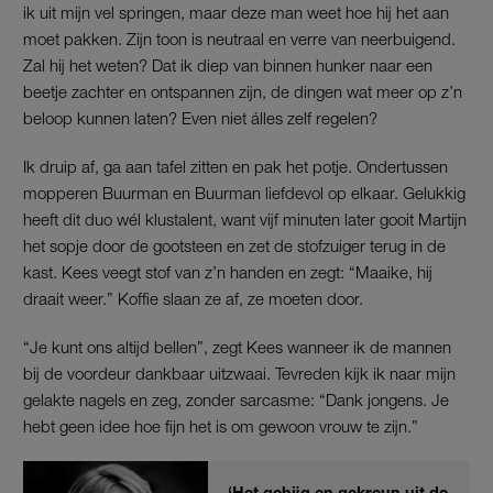
ik uit mijn vel springen, maar deze man weet hoe hij het aan
moet pakken. Zijn toon is neutraal en verre van neerbuigend.
Zal hij het weten? Dat ik diep van binnen hunker naar een
beetje zachter en ontspannen zijn, de dingen wat meer op z’n
beloop kunnen laten? Even niet álles zelf regelen?
Ik druip af, ga aan tafel zitten en pak het potje. Ondertussen
mopperen Buurman en Buurman liefdevol op elkaar. Gelukkig
heeft dit duo wél klustalent, want vijf minuten later gooit Martijn
het sopje door de gootsteen en zet de stofzuiger terug in de
kast. Kees veegt stof van z’n handen en zegt: “Maaike, hij
draait weer.” Koffie slaan ze af, ze moeten door.
“Je kunt ons altijd bellen”, zegt Kees wanneer ik de mannen
bij de voordeur dankbaar uitzwaai. Tevreden kijk ik naar mijn
gelakte nagels en zeg, zonder sarcasme: “Dank jongens. Je
hebt geen idee hoe fijn het is om gewoon vrouw te zijn.”
‘Het gehijg en gekreun uit de