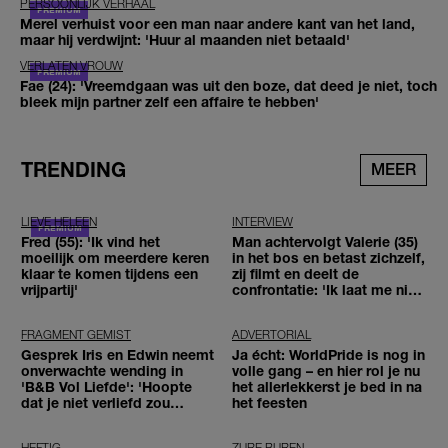
PERSOONLIJK VERHAAL
Merel verhuist voor een man naar andere kant van het land,
maar hij verdwijnt: 'Huur al maanden niet betaald'
VERLATEN VROUW
Fae (24): 'Vreemdgaan was uit den boze, dat deed je niet, toch
bleek mijn partner zelf een affaire te hebben'
TRENDING
MEER
LIEVE HELEEN
INTERVIEW
Fred (55): 'Ik vind het
Man achtervolgt Valerie (35)
moeilijk om meerdere keren
in het bos en betast zichzelf,
klaar te komen tijdens een
zij filmt en deelt de
vrijpartij'
confrontatie: 'Ik laat me niet
tegenhouden'
FRAGMENT GEMIST
ADVERTORIAL
Gesprek Iris en Edwin neemt
Ja écht: WorldPride is nog in
onverwachte wending in
volle gang – en hier rol je nu
'B&B Vol Liefde': 'Hoopte
het allerlekkerst je bed in na
dat je niet verliefd zou
het feesten
worden'
HEFTIG
ZURE BUREN