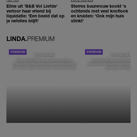
Eline uit 'B&B Vol Liefde'
Sterres buurvrouw kookt 's
verloor haar vriend bij
ochtends met veel knoflook
liquidatie: 'Een beeld dat op
en kruiden: 'Ook mijn huis
je netvlies blijft'
stinkt'
LINDA.
PREMIUM
DE STAD VAN
DE STAD VAN
Elske DeWall over Leeuwarden,
Isabelle Boer deelt haar f
muziek en haar favoriete plekken in
plekken in Zwolle: 'Deze pl
de stad: 'Een stad die voelt als thuis'
graag verborgen'