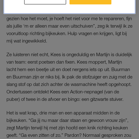
staan ze voor de deur. Echte werkmannen met schuurvlekken
op de kleding, stof en verf in het haar. “Op YouTube heb ik al
gezien hoe het moet, je hoeft het niet voor me te repareren, fijn
als jullie ‘m er alleen maar even uitschuiven”, zeg ik terwijl ik ze
vooruitloop richting bijkeuken. Hulp vragen en krijgen, ligt bij
mij wat ingewikkeld.
Ze luisteren niet echt, Kees is ongeduldig en Martijn is duidelijk
van team: eerst poetsen dan fixen. Kees moppert, Martijn
lacht hem een beetje uit en doet nergens iets op uit. Buurman
en Buurman zijn er niks bij. Ik pak de stofzuiger en zuig met de
slang stof op dat zich achter de wasmachine heeft opgehoopt.
Ondertussen ontdekt Kees een Action-nepnagel (van de
puber) of twee in de afvoer en bingo: een gitzwarte stuiver.
Het is wat krap, drie man en een apparaat midden in de
bijkeuken. “Ga jij nu maar daar staan en gewoon vrouw zijn”,
zegt Martijn terwijl hij met zijn hoofd een knik richting keuken
geeft. “Ga even zitten of zo.” Pardon? Normaal gesproken zou