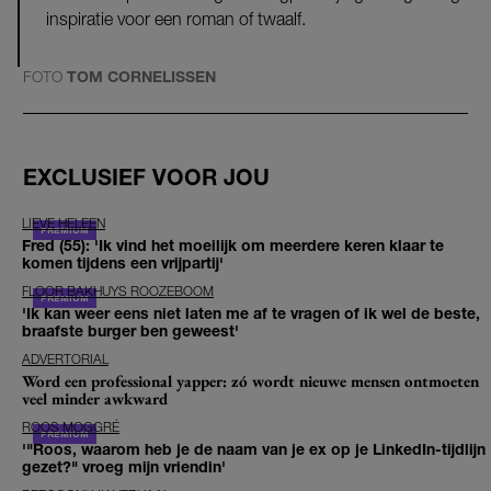
inspiratie voor een roman of twaalf.
FOTO
TOM CORNELISSEN
EXCLUSIEF VOOR JOU
LIEVE HELEEN
Fred (55): 'Ik vind het moeilijk om meerdere keren klaar te
komen tijdens een vrijpartij'
FLOOR BAKHUYS ROOZEBOOM
'Ik kan weer eens niet laten me af te vragen of ik wel de beste,
braafste burger ben geweest'
ADVERTORIAL
Word een professional yapper: zó wordt nieuwe mensen ontmoeten
veel minder awkward
ROOS MOGGRÉ
'"Roos, waarom heb je de naam van je ex op je LinkedIn-tijdlijn
gezet?" vroeg mijn vriendin'