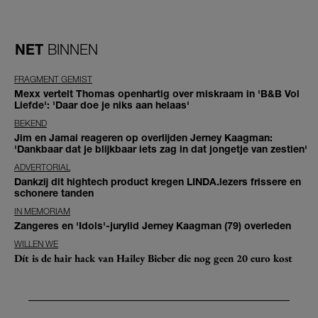
NET
BINNEN
FRAGMENT GEMIST
Mexx vertelt Thomas openhartig over miskraam in 'B&B Vol
Liefde': 'Daar doe je niks aan helaas'
BEKEND
Jim en Jamai reageren op overlijden Jerney Kaagman:
'Dankbaar dat je blijkbaar iets zag in dat jongetje van zestien'
ADVERTORIAL
Dankzij dit hightech product kregen LINDA.lezers frissere en
schonere tanden
IN MEMORIAM
Zangeres en 'Idols'-jurylid Jerney Kaagman (79) overleden
WILLEN WE
Dít is de hair hack van Hailey Bieber die nog geen 20 euro kost