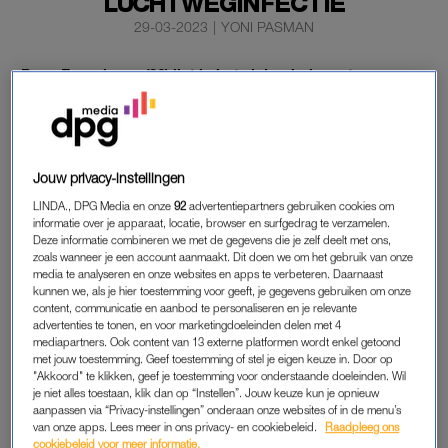
LUCHTWEGINFECTIE
29-03-2023
|
YONI PASMAN
Paus Franciscus (86) ligt in het ziekenhuis met een
luchtweginfectie. Het hoofd van de katholieke kerk
moet er een paar dagen blijven, aldus het Vaticaan. Hij
heeft geen corona.
Jouw privacy-instellingen
Italiaanse media meldden dat hij hartproblemen en
LINDA., DPG Media en onze
92
advertentiepartners gebruiken cookies om
ademhalingsmoeilijkheden had.
informatie over je apparaat, locatie, browser en surfgedrag te verzamelen.
Deze informatie combineren we met de gegevens die je zelf deelt met ons,
zoals wanneer je een account aanmaakt. Dit doen we om het gebruik van onze
HARTPROBLEMEN
media te analyseren en onze websites en apps te verbeteren. Daarnaast
kunnen we, als je hier toestemming voor geeft, je gegevens gebruiken om onze
Eerder had een woordvoerder nog gemeld dat de paus voor
content, communicatie en aanbod te personaliseren en je relevante
advertenties te tonen, en voor marketingdoeleinden delen met 4
enkele geplande onderzoeken in de Gemelli-kliniek was. De
mediapartners. Ook content van 13 externe platformen wordt enkel getoond
media zeiden echter dat hij per ambulance was afgevoerd.
met jouw toestemming. Geef toestemming of stel je eigen keuze in. Door op
"Akkoord" te klikken, geef je toestemming voor onderstaande doeleinden. Wil
je niet alles toestaan, klik dan op “Instellen”. Jouw keuze kun je opnieuw
Het Vaticaan was al begonnen afspraken af te zeggen.
aanpassen via “Privacy-instellingen” onderaan onze websites of in de menu’s
Waarnemers in Rome zeiden al het hoogst ongebruikelijk te
van onze apps. Lees meer in ons privacy- en cookiebeleid.
Raadpleeg ons
vinden dat kort voor de paasdagen uitgebreide onderzoeken
cookiebeleid voor meer informatie.