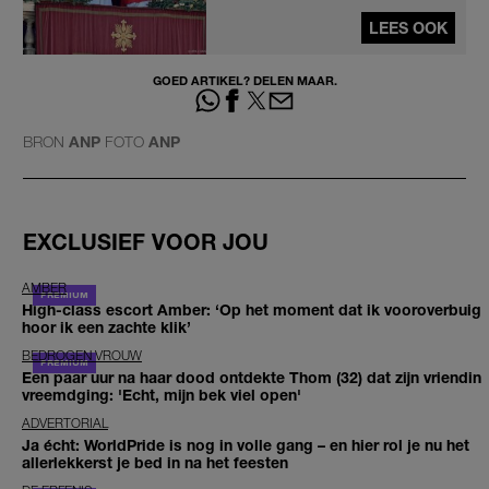
LEES OOK
GOED ARTIKEL? DELEN MAAR.
BRON
ANP
FOTO
ANP
EXCLUSIEF VOOR JOU
AMBER
High-class escort Amber: ‘Op het moment dat ik vooroverbuig
hoor ik een zachte klik’
BEDROGEN VROUW
Een paar uur na haar dood ontdekte Thom (32) dat zijn vriendin
vreemdging: 'Echt, mijn bek viel open'
ADVERTORIAL
Ja écht: WorldPride is nog in volle gang – en hier rol je nu het
allerlekkerst je bed in na het feesten