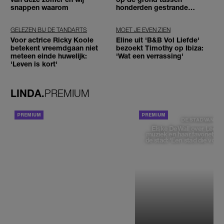
snappen waarom
honderden gestrande
reizigers'
GELEZEN BIJ DE TANDARTS
MOET JE EVEN ZIEN
Voor actrice Ricky Koole
Eline uit 'B&B Vol Liefde'
betekent vreemdgaan niet
bezoekt Timothy op Ibiza:
meteen einde huwelijk:
'Wat een verrassing'
'Leven is kort'
LINDA.
PREMIUM
ACHTERGROND
DE STAD VAN
Elske DeWall over Leeu
muziek en haar favoriete p
de stad: 'Een stad die voelt 