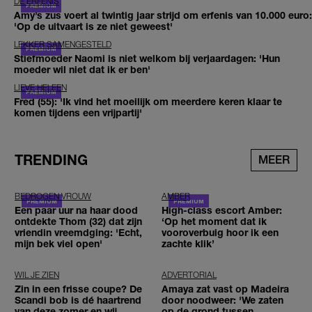
DE ERFENIS
Amy’s zus voert al twintig jaar strijd om erfenis van 10.000 euro:
'Op de uitvaart is ze niet geweest'
LEKKER SAMENGESTELD
Stiefmoeder Naomi is niet welkom bij verjaardagen: 'Hun
moeder wil niet dat ik er ben'
LIEVE HELEEN
Fred (55): 'Ik vind het moeilijk om meerdere keren klaar te
komen tijdens een vrijpartij'
TRENDING
MEER
BEDROGEN VROUW
AMBER
Een paar uur na haar dood
High-class escort Amber:
ontdekte Thom (32) dat zijn
‘Op het moment dat ik
vriendin vreemdging: 'Echt,
vooroverbuig hoor ik een
mijn bek viel open'
zachte klik’
WIL JE ZIEN
ADVERTORIAL
Zin in een frisse coupe? De
Amaya zat vast op Madeira
Scandi bob is dé haartrend
door noodweer: 'We zaten
van deze zomer en wij
op de grond tussen