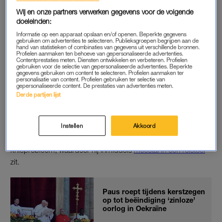
waren gepland.
Wij en onze partners verwerken gegevens voor de volgende
doeleinden:
De paus is deze maand tien jaar aan de macht.
Informatie op een apparaat opslaan en/of openen. Beperkte gegevens
gebruiken om advertenties te selecteren. Publieksgroepen begrijpen aan de
Woensdagochtend hield Franciscus nog zijn wekelijkse
hand van statistieken of combinaties van gegevens uit verschillende bronnen.
Profielen aanmaken ten behoeve van gepersonaliseerde advertenties.
algemene audiëntie voor duizenden gelovigen op het Sint-
Contentprestaties meten. Diensten ontwikkelen en verbeteren. Profielen
Pietersplein.
gebruiken voor de selectie van gepersonaliseerde advertenties. Beperkte
gegevens gebruiken om content te selecteren. Profielen aanmaken ter
personalisatie van content. Profielen gebruiken ter selectie van
gepersonaliseerde content. De prestaties van advertenties meten.
Derde partijen lijst
OPERATIE
In juli 2021 onderging de Argentijnse paus een darmoperatie in
het Gemelli-ziekenhuis. In een recent interview gaf hij aan weer
Instellen
Akkoord
last te hebben van zijn darmen. Hij kampt ook met een ernstig
knieprobleem, waardoor hij inmiddels
meestal in een rolstoel
zit.
Paus roept tijdens kerstzegen
op tot beëindiging ‘zinloze’
oorlog in Oekraïne