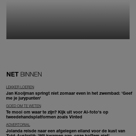
NET
BINNEN
LEKKER LOEREN
Jan Kooijman springt niet zomaar even in het zwembad: 'Geef
me je jurypunten'
GOED OM TE WETEN
Te mooi om waar te zijn? Kijk uit voor AI-foto's op
tweedehandsplatformen zoals Vinted
ADVERTORIAL
Jolanda reisde naar een afgelegen eiland voor de kust van
Zuid-Australië: 'Wij kwamen aan, onze koffers niet'