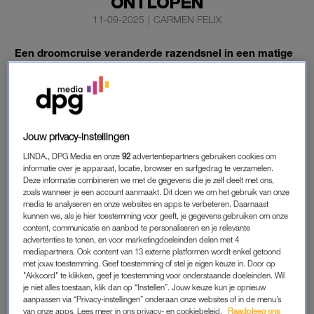
ONTLOPEN
11-09-2025
|
CARMEN FELIX
Een droomcruise veranderde razendsnel in een matige
actiefilm voor een 32-jarige passagier. Na een avond
flink gokken op de
Rhapsody of the Seas
, was hij de
trotse eigenaar van een schuld van ruim 16.700 dollar. In
plaats van netjes te betalen koos hij voor een nogal
theatrale exit: overboord springen.
Jouw privacy-instellingen
LINDA., DPG Media en onze
92
advertentiepartners gebruiken cookies om
informatie over je apparaat, locatie, browser en surfgedrag te verzamelen.
Toen het gigantische schip aanmeerde in San Juan, Puerto
Deze informatie combineren we met de gegevens die je zelf deelt met ons,
zoals wanneer je een account aanmaakt. Dit doen we om het gebruik van onze
Rico, dook de man in het water en probeerde zo via de haven
media te analyseren en onze websites en apps te verbeteren. Daarnaast
te ontsnappen. Een jetski-rijder viste hem uit zee, maar aan
kunnen we, als je hier toestemming voor geeft, je gegevens gebruiken om onze
wal werd hij direct in de boeien geslagen. Op zak had hij
content, communicatie en aanbod te personaliseren en je relevante
advertenties te tonen, en voor marketingdoeleinden delen met 4
14.600 dollar aan contant geld, een rugzak, een handtas, twee
mediapartners. Ook content van 13 externe platformen wordt enkel getoond
telefoons en maar liefst vijf ID-kaarten. Drie daarvan stonden
met jouw toestemming. Geef toestemming of stel je eigen keuze in. Door op
"Akkoord" te klikken, geef je toestemming voor onderstaande doeleinden. Wil
op de naam van zijn broer, die trouwens in de gevangenis zit.
je niet alles toestaan, klik dan op “Instellen”. Jouw keuze kun je opnieuw
aanpassen via “Privacy-instellingen” onderaan onze websites of in de menu’s
van onze apps. Lees meer in ons privacy- en cookiebeleid.
Raadpleeg ons