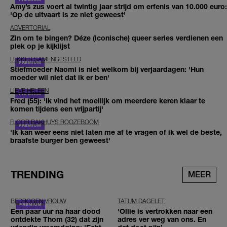
Amy’s zus voert al twintig jaar strijd om erfenis van 10.000 euro:
'Op de uitvaart is ze niet geweest'
ADVERTORIAL
Zin om te bingen? Déze (iconische) queer series verdienen een
plek op je kijklijst
LEKKER SAMENGESTELD
Stiefmoeder Naomi is niet welkom bij verjaardagen: 'Hun
moeder wil niet dat ik er ben'
LIEVE HELEEN
Fred (55): 'Ik vind het moeilijk om meerdere keren klaar te
komen tijdens een vrijpartij'
FLOOR BAKHUYS ROOZEBOOM
'Ik kan weer eens niet laten me af te vragen of ik wel de beste,
braafste burger ben geweest'
TRENDING
MEER
BEDROGEN VROUW
TATUM DAGELET
Een paar uur na haar dood
'Ollie is vertrokken naar een
ontdekte Thom (32) dat zijn
adres ver weg van ons. En