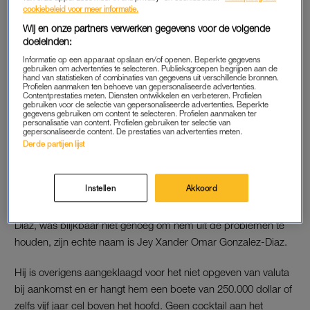
Medewerker cruiseschip
cookiebeleid voor meer informatie.
bespioneerde jonge vrouwen
(en ging daarin héél ver)
Wij en onze partners verwerken gegevens voor de volgende
doeleinden:
Informatie op een apparaat opslaan en/of openen. Beperkte gegevens
LEES OOK
gebruiken om advertenties te selecteren. Publieksgroepen begrijpen aan de
hand van statistieken of combinaties van gegevens uit verschillende bronnen.
Profielen aanmaken ten behoeve van gepersonaliseerde advertenties.
Contentprestaties meten. Diensten ontwikkelen en verbeteren. Profielen
gebruiken voor de selectie van gepersonaliseerde advertenties. Beperkte
gegevens gebruiken om content te selecteren. Profielen aanmaken ter
personalisatie van content. Profielen gebruiken ter selectie van
gepersonaliseerde content. De prestaties van advertenties meten.
BELASTING ONTDUIKEN DOE JE ZO
Derde partijen lijst
De man gaf aan dat hij dacht belasting of invoerrechten te
moeten betalen over het geld, en dat hij daarom niets had
Instellen
Akkoord
aangegeven. Dat hij intussen met een schuld bij het casino
rondliep, zal ook niet geholpen hebben. Zijn alias, Jeremy
Diaz, was blijkbaar niet genoeg om hem uit de problemen te
houden, zijn echte naam is Jey Xander Omar Gonzalez-Diaz.
Hij is overigens aangeklaagd voor het niet opgeven van valuta
bij aankomst en er hangt hem een boete van 250.000 dollar of
zelfs vijf jaar cel boven het hoofd. Geen cocktail aan het