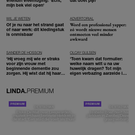
vriendin vreemdging: 'Echt,
dat doet pijn’
mijn bek viel open'
WIL JE WETEN
ADVERTORIAL
Word een professional yapper:
Of je nu naar het strand gaat
zó wordt nieuwe mensen
of naar werk: dit kledingstuk
ontmoeten veel minder
is onmisbaar
awkward
SANDER DE HOSSON
OLCAY GULSEN
'Hij vroeg mij wie er straks
'Toen kwam dat formulier:
voor zijn vrouw met
welke naam wilt u na uw
beginnende dementie zou
huwelijk dragen? Tot mijn
zorgen. Hij wist dat hij haar
eigen verbazing aarzelde ik
zou moeten loslaten'
geen moment'
LINDA.
PREMIUM
DE STAD VAN
DE STAD VAN
Elske DeWall over Leeuwarden,
Isabelle Boer deelt haar f
muziek en haar favoriete plekken in
plekken in Zwolle: 'Deze pl
de stad: 'Een stad die voelt als thuis'
graag verborgen'