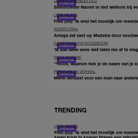
LEKKER SAMENGESTELD
Stiefmoeder Naomi is niet welkom bij ver
LIEVE HELEEN
Fred (55): 'Ik vind het moeilijk om meerde
ADVERTORIAL
Amaya zat vast op Madeira door noodwee
FLOOR BAKHUYS ROOZEBOOM
'Ik kan weer eens niet laten me af te vr
ROOS MOGGRÉ
'"Roos, waarom heb je de naam van je ex 
PERSOONLIJK VERHAAL
Merel verhuist voor een man naar andere 
TRENDING
LIEVE HELEEN
Fred (55): 'Ik vind het moeilijk om meerd
keren klaar te komen tijdens een vrijparti