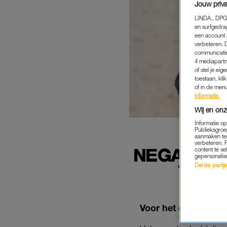
Jouw priva
LINDA., DPG
en surfgedra
een account 
verbeteren. 
communicatie
4 mediapartn
of stel je ei
toestaan, kli
of in de men
informatie.
Wij en onz
Informatie o
Publieksgroe
aanmaken ten
verbeteren. 
NEGATIEV
content te se
gepersonalis
100 
Derde partijen
Voor het eerst zijn