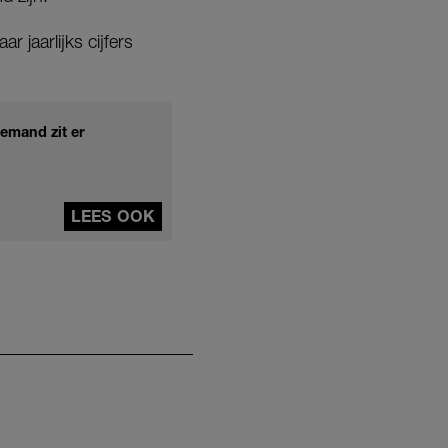
 jaarlijks cijfers
emand zit er
LEES OOK