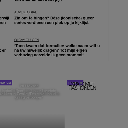
ADVERTORIAL
erwijl
Zin om te bingen? Déze (iconische) queer
nen
series verdienen een plek op je kijklijst
OLCAY GULSEN
'Toen kwam dat formulier: welke naam wilt u
k er
na uw huwelijk dragen? Tot mijn eigen
verbazing aarzelde ik geen moment'
EXPATS MET
STOM!
DE STAD VAN
RASHONDEN
Isabelle Boer deelt haar favoriete
plekken in Zwolle: 'Deze plek houd ik
graag verborgen'