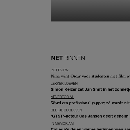
NET
BINNEN
INTERVIEW
Nina wint Oscar voor studenten met film ove
LEKKER LOEREN
Simon Keizer zet Jan Smit in het zonnetje
ADVERTORIAL
Word een professional yapper: zó wordt n
BEETJE BIJBLIJVEN
'GTST'-acteur Cas Jansen deelt geheim ac
IN MEMORIAM
Collega's delen warme herinneringen aan 