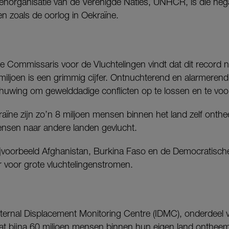
enorganisatie van de Verenigde Naties, UNHCR, is die negat
ten zoals de oorlog in Oekraïne.
e Commissaris voor de Vluchtelingen vindt dat dit record 
joen is een grimmig cijfer. Ontnuchterend en alarmerend t
huwing om gewelddadige conflicten op te lossen en te vo
aïne zijn zo’n 8 miljoen mensen binnen het land zelf onth
nsen naar andere landen gevlucht.
bijvoorbeeld Afghanistan, Burkina Faso en de Democratisc
r voor grote vluchtelingenstromen.
ternal Displacement Monitoring Centre (IDMC), onderdeel
dat bijna 60 miljoen mensen binnen hun eigen land ontheem