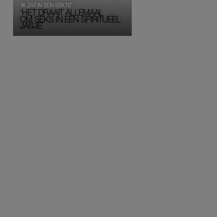
‘IK ZAT IN EEN SEKTE’
‘HET DRAAIT ALLEMAAL
OM SEKS IN EEN SPIRITUEEL 
JASJE’