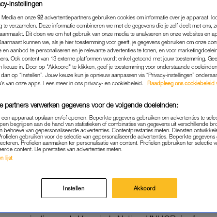
cy-instellingen
 Media en onze
92
advertentiepartners gebruiken cookies om informatie over je apparaat, lo
g te verzamelen. Deze informatie combineren we met de gegevens die je zelf deelt met ons, z
aanmaakt. Dit doen we om het gebruik van onze media te analyseren en onze websites en a
Daarnaast kunnen we, als je hier toestemming voor geeft, je gegevens gebruiken om onze con
 en aanbod te personaliseren en je relevante advertenties te tonen, en voor marketingdoele
ers. Ook content van 13 externe platformen wordt enkel getoond met jouw toestemming. Ge
gen keuze in. Door op "Akkoord" te klikken, geef je toestemming voor onderstaande doeleinden. 
k dan op “Instellen”. Jouw keuze kun je opnieuw aanpassen via “Privacy-instellingen” ondera
u’s van onze apps. Lees meer in ons privacy- en cookiebeleid.
Raadpleeg ons cookiebeleid 
e partners verwerken gegevens voor de volgende doeleinden:
p een apparaat opslaan en/of openen. Beperkte gegevens gebruiken om advertenties te sele
pen begrijpen aan de hand van statistieken of combinaties van gegevens uit verschillende br
BUITENLAND
|
NIEUWS
 behoeve van gepersonaliseerde advertenties. Contentprestaties meten. Diensten ontwikkel
Profielen gebruiken voor de selectie van gepersonaliseerde advertenties. Beperkte gegeven
E MIJLPAAL: WERELDWIJD
lecteren. Profielen aanmaken ter personalisatie van content. Profielen gebruiken ter selectie 
eerde content. De prestaties van advertenties meten.
MILJOEN MENSEN OP DE V
 lijst
23-05-2022
|
MARTINE FINDHAMMER-SCHUT
Instellen
Akkoord
 meer dan 100 miljoen mensen wereldwijd gedwongen 