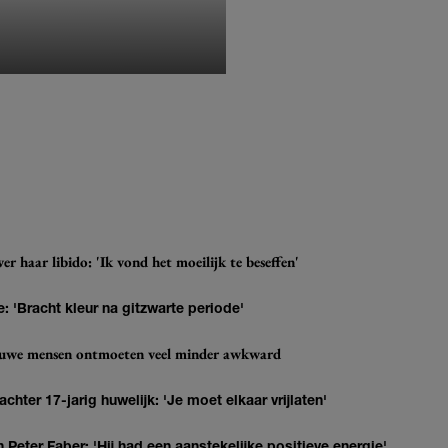
MONIQUE KLEMANN
r haar libido: 'Ik vond het moeilijk te beseffen'
: 'Bracht kleur na gitzwarte periode'
ieuwe mensen ontmoeten veel minder awkward
hter 17-jarig huwelijk: 'Je moet elkaar vrijlaten'
Peter Faber: 'Hij had een aanstekelijke positieve energie'