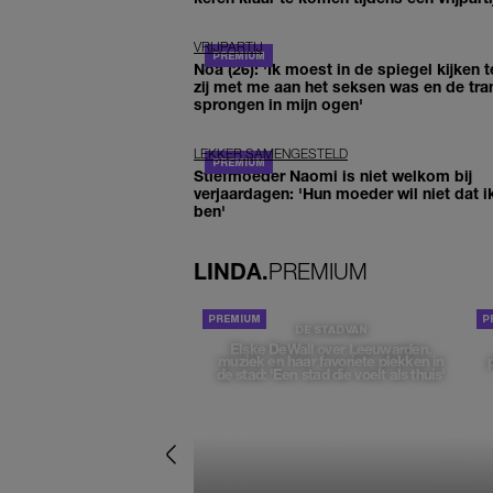
VRIJPARTIJ
Noa (26): 'Ik moest in de spiegel kijken t
zij met me aan het seksen was en de tra
sprongen in mijn ogen'
LEKKER SAMENGESTELD
Stiefmoeder Naomi is niet welkom bij
verjaardagen: 'Hun moeder wil niet dat i
ben'
LINDA.
PREMIUM
DE STAD VAN
Elske DeWall over Leeuwarden,
muziek en haar favoriete plekken in
de stad: 'Een stad die voelt als thuis'