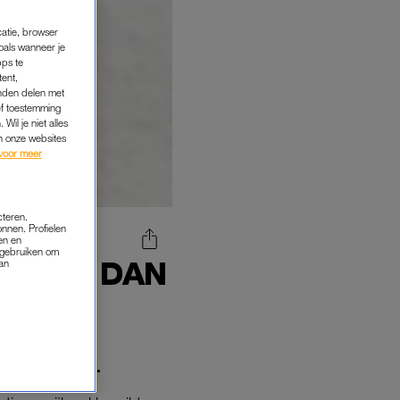
catie, browser
oals wanneer je
pps te
tent,
inden delen met
ef toestemming
Wil je niet alles
an onze websites
voor meer
cteren.
onnen. Profielen
en en
s gebruiken om
 MEER DAN
van
LUCHT
op de vlucht.