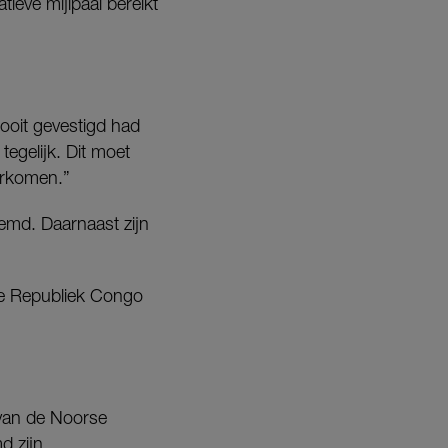
ieve mijlpaal bereikt
nooit gevestigd had
egelijk. Dit moet
orkomen.”
eemd. Daarnaast zijn
he Republiek Congo
 van de Noorse
d zijn.