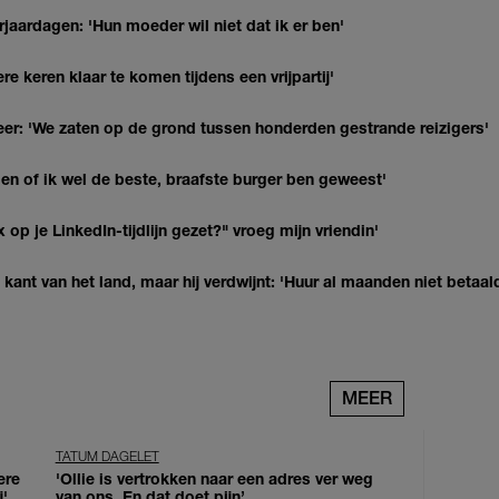
jaardagen: 'Hun moeder wil niet dat ik er ben'
re keren klaar te komen tijdens een vrijpartij'
r: 'We zaten op de grond tussen honderden gestrande reizigers'
agen of ik wel de beste, braafste burger ben geweest'
op je LinkedIn-tijdlijn gezet?" vroeg mijn vriendin'
kant van het land, maar hij verdwijnt: 'Huur al maanden niet betaal
MEER
TATUM DAGELET
ere
'Ollie is vertrokken naar een adres ver weg
j'
van ons. En dat doet pijn’