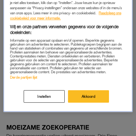
je niet alles toestaan, klik dan op “Instellen”. Jouw keuze kun je opnieuw
Vijf van hen kwamen niet meer boven. Een zesde slachtoffer is
aanpassen via “Privacy-instellingen” onderaan onze websites of in de menu’s
een reddingsduiker die tijdens de zoektocht om het leven
van onze apps. Lees meer in ons privacy- en cookiebeleid.
Raadpleeg ons
kwam. Onder de slachtoffers zijn hoogleraar Monica
cookiebeleid voor meer informatie.
Montefalcone (51) en haar dochter Giorgia Sommacal (20).
Wij en onze partners verwerken gegevens voor de volgende
doeleinden:
Informatie op een apparaat opslaan en/of openen. Beperkte gegevens
gebruiken om advertenties te selecteren. Publieksgroepen begrijpen aan de
Sono stati individuati i corpi dei quattro sub italiani
hand van statistieken of combinaties van gegevens uit verschillende bronnen.
morti durante un’immersione in una grotta alle
Profielen aanmaken ten behoeve van gepersonaliseerde advertenties.
Contentprestaties meten. Diensten ontwikkelen en verbeteren. Profielen
Maldive. Lo riferiscono fonti locali. Stamattina
gebruiken voor de selectie van gepersonaliseerde advertenties. Beperkte
gegevens gebruiken om content te selecteren. Profielen aanmaken ter
erano riprese le ricerche, alle quali partecipa
personalisatie van content. Profielen gebruiken ter selectie van
gepersonaliseerde content. De prestaties van advertenties meten.
anche il team Dan Europe con tre sommozzatori
Derde partijen lijst
finlandesi.
#rep
pic.twitter.com/3bLRuYQVI3
— Repubblica (@repubblica)
May 18, 2026
Instellen
Akkoord
MOEIZAME ZOEKOPERATIE
De bergingsoperatie verliep uiterst moeizaam. Drie Finse