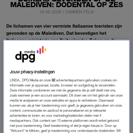
MALEDIVEN: DODENTAL OP ZES
18-05-2026
|
CARMEN FELIX
De lichamen van vier vermiste Italiaanse toeristen zijn
gevonden op de Malediven. Dat bevestigen het
Italiaanse ministerie van Buitenlandse Zaken en de
lokale autoriteiten. Het dodental na het duikincident
staat daarmee op zes.
Op
AD.nl
valt te lezen wat er exact gebeurd is. Een groep
Jouw privacy-instellingen
Italiaanse duikers bracht een bezoek aan het
onderwatergrottenstelsel van Alimanta, op zo’n 60 meter
LINDA., DPG Media en onze
92
advertentiepartners gebruiken cookies om
informatie over je apparaat, locatie, browser en surfgedrag te verzamelen.
diepte. De grotten bestaan uit meerdere ruimtes die via nauwe
Deze informatie combineren we met de gegevens die je zelf deelt met ons,
doorgangen met elkaar verbonden zijn. Wat er precies
zoals wanneer je een account aanmaakt. Dit doen we om het gebruik van onze
media te analyseren en onze websites en apps te verbeteren. Daarnaast
misging, is nog onduidelijk. Er zijn berichten dat de groep
kunnen we, als je hier toestemming voor geeft, je gegevens gebruiken om onze
mogelijk geen toestemming had om zo diep te duiken.
content, communicatie en aanbod te personaliseren en je relevante
advertenties te tonen, en voor marketingdoeleinden delen met 4
mediapartners. Ook content van 13 externe platformen wordt enkel getoond
met jouw toestemming. Geef toestemming of stel je eigen keuze in. Door op
ZES DODELIJKE SLACHTOFFERS
"Akkoord" te klikken, geef je toestemming voor onderstaande doeleinden. Wil