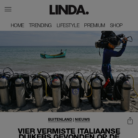
HOME
HOME
TRENDING
TRENDING
LIFESTYLE
LIFESTYLE
PREMIUM
PREMIUM
SHOP
SHOP
BUITENLAND
|
NIEUWS
VIER VERMISTE ITALIAANSE
DUIKERS GEVONDEN OP DE