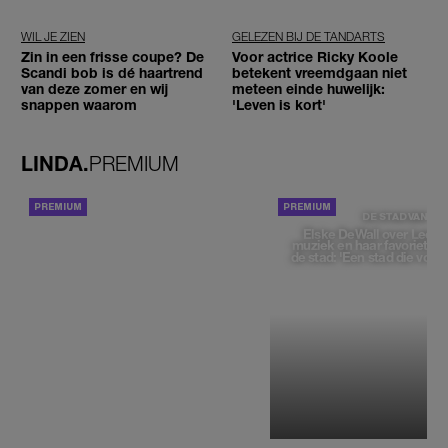
WIL JE ZIEN
GELEZEN BIJ DE TANDARTS
Zin in een frisse coupe? De
Voor actrice Ricky Koole
Scandi bob is dé haartrend
betekent vreemdgaan niet
van deze zomer en wij
meteen einde huwelijk:
snappen waarom
'Leven is kort'
LINDA.
PREMIUM
ACHTERGROND
DE STAD VAN
Elske DeWall over Leeu
muziek en haar favoriete p
de stad: 'Een stad die voelt 