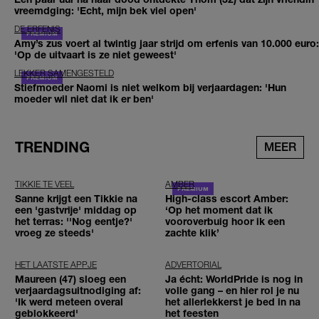
vreemdging: 'Echt, mijn bek viel open'
DE ERFENIS
Amy’s zus voert al twintig jaar strijd om erfenis van 10.000 euro:
'Op de uitvaart is ze niet geweest'
LEKKER SAMENGESTELD
Stiefmoeder Naomi is niet welkom bij verjaardagen: 'Hun
moeder wil niet dat ik er ben'
TRENDING
MEER
TIKKIE TE VEEL
AMBER
Sanne krijgt een Tikkie na
High-class escort Amber:
een 'gastvrije' middag op
‘Op het moment dat ik
het terras: ''Nog eentje?'
vooroverbuig hoor ik een
vroeg ze steeds'
zachte klik’
HET LAATSTE APPJE
ADVERTORIAL
Maureen (47) sloeg een
Ja écht: WorldPride is nog in
verjaardagsuitnodiging af:
volle gang – en hier rol je nu
'Ik werd meteen overal
het allerlekkerst je bed in na
geblokkeerd'
het feesten