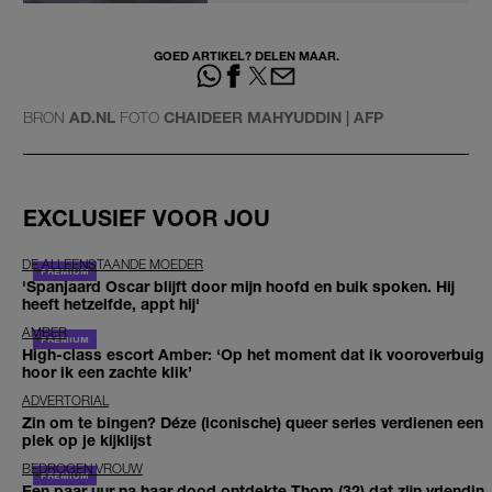
GOED ARTIKEL? DELEN MAAR.
BRON
AD.NL
FOTO
CHAIDEER MAHYUDDIN | AFP
EXCLUSIEF VOOR JOU
DE ALLEENSTAANDE MOEDER
'Spanjaard Oscar blijft door mijn hoofd en buik spoken. Hij
heeft hetzelfde, appt hij'
AMBER
High-class escort Amber: ‘Op het moment dat ik vooroverbuig
hoor ik een zachte klik’
ADVERTORIAL
Zin om te bingen? Déze (iconische) queer series verdienen een
plek op je kijklijst
BEDROGEN VROUW
Een paar uur na haar dood ontdekte Thom (32) dat zijn vriendin