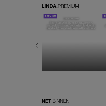
LINDA.
PREMIUM
DE STAD VAN
Elske DeWall over Leeuwarden,
muziek en haar favoriete plekken in
de stad: 'Een stad die voelt als thuis'
NET
BINNEN