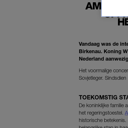
AMALIA
OFFI
H
Vandaag was de inte
Birkenau. Koning W
Nederland aanwezig
Het voormalige concen
Sovjetleger. Sindsdien
TOEKOMSTIG ST
De koninklijke familie
het regeringstoestel.
A
historische betekenis.
belangrijke stap in haa