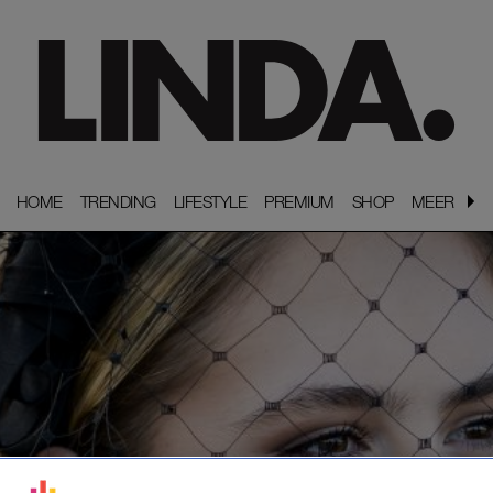
HOME
HOME
TRENDING
TRENDING
LIFESTYLE
LIFESTYLE
PREMIUM
PREMIUM
SHOP
SHOP
MEER
MEER