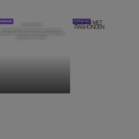
EXPATS MET
STOM!
DE STAD VAN
RASHONDEN
Isabelle Boer deelt haar favoriete
plekken in Zwolle: 'Deze plek houd ik
graag verborgen'
MONIQUE KLEMANN