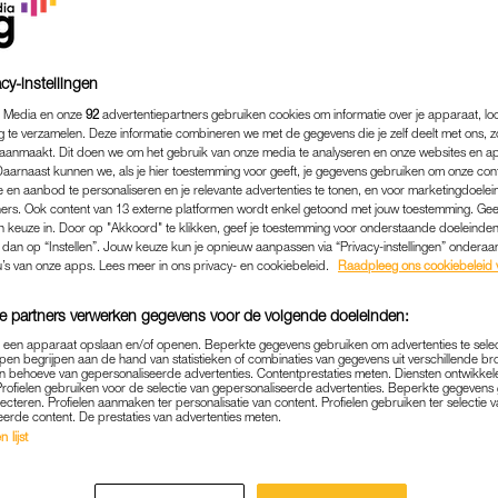
cy-instellingen
 Media en onze
92
advertentiepartners gebruiken cookies om informatie over je apparaat, lo
g te verzamelen. Deze informatie combineren we met de gegevens die je zelf deelt met ons, z
aanmaakt. Dit doen we om het gebruik van onze media te analyseren en onze websites en a
Daarnaast kunnen we, als je hier toestemming voor geeft, je gegevens gebruiken om onze con
 en aanbod te personaliseren en je relevante advertenties te tonen, en voor marketingdoele
ers. Ook content van 13 externe platformen wordt enkel getoond met jouw toestemming. Ge
gen keuze in. Door op "Akkoord" te klikken, geef je toestemming voor onderstaande doeleinden. 
k dan op “Instellen”. Jouw keuze kun je opnieuw aanpassen via “Privacy-instellingen” ondera
u’s van onze apps. Lees meer in ons privacy- en cookiebeleid.
Raadpleeg ons cookiebeleid 
e partners verwerken gegevens voor de volgende doeleinden:
p een apparaat opslaan en/of openen. Beperkte gegevens gebruiken om advertenties te sele
pen begrijpen aan de hand van statistieken of combinaties van gegevens uit verschillende br
 behoeve van gepersonaliseerde advertenties. Contentprestaties meten. Diensten ontwikkel
Profielen gebruiken voor de selectie van gepersonaliseerde advertenties. Beperkte gegeven
lecteren. Profielen aanmaken ter personalisatie van content. Profielen gebruiken ter selectie 
eerde content. De prestaties van advertenties meten.
 lijst
BUITENLAND
|
NIEUWS