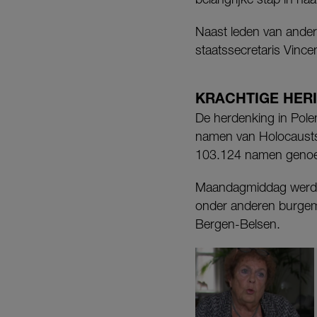
Naast leden van ande
staatssecretaris Vinc
KRACHTIGE HER
De herdenking in Polen
namen van Holocaustsl
103.124 namen genoemd
Maandagmiddag werd d
onder anderen burgem
Bergen-Belsen.