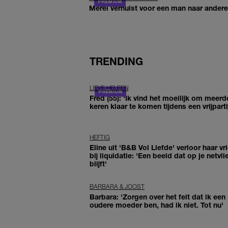
Merel verhuist voor een man naar andere 
TRENDING
LIEVE HELEEN
Fred (55): 'Ik vind het moeilijk om meerd
keren klaar te komen tijdens een vrijparti
HEFTIG
Eline uit 'B&B Vol Liefde' verloor haar vr
bij liquidatie: 'Een beeld dat op je netvli
blijft'
BARBARA & JOOST
Barbara: 'Zorgen over het feit dat ik een
oudere moeder ben, had ik niet. Tot nu'