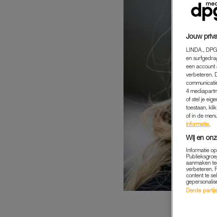
Jouw priva
LINDA., DPG
en surfgedra
een account 
verbeteren. 
communicatie
4 mediapartn
of stel je ei
toestaan, kli
of in de men
informatie.
Wij en onz
Informatie o
Publieksgroe
aanmaken ten
verbeteren. 
content te se
gepersonalis
Derde partijen