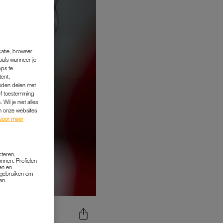
catie, browser
oals wanneer je
pps te
tent,
inden delen met
ef toestemming
Wil je niet alles
an onze websites
voor meer
cteren.
onnen. Profielen
en en
s gebruiken om
van