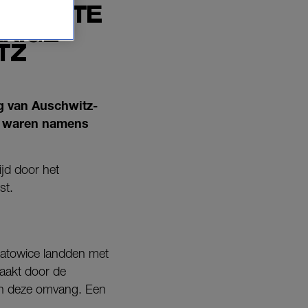
 EERSTE
ARIGE
TZ
ng van Auschwitz-
a waren namens
jd door het
st.
 Katowice landden met
raakt door de
van deze omvang. Een