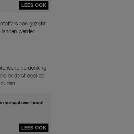
LEES OOK
htoffers een gezicht.
e landen werden
istorische herdenking
heid onderstreept de
houden.
en verhaal over hoop'
LEES OOK