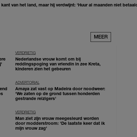
kant van het land, maar hij verdwijnt: 'Huur al maanden niet betaal
MEER
VERDRIETIG
ere
Nederlandse vrouw komt om bij
j'
reddingspoging van vriendin in zee Kreta,
kinderen zien het gebeuren
ADVERTORIAL
iend
Amaya zat vast op Madeira door noodweer:
es
'We zaten op de grond tussen honderden
gestrande reizigers'
VERDRIETIG
Man ziet zijn vrouw meegesleurd worden
door modderstroom: 'De laatste keer dat ik
mijn vrouw zag'