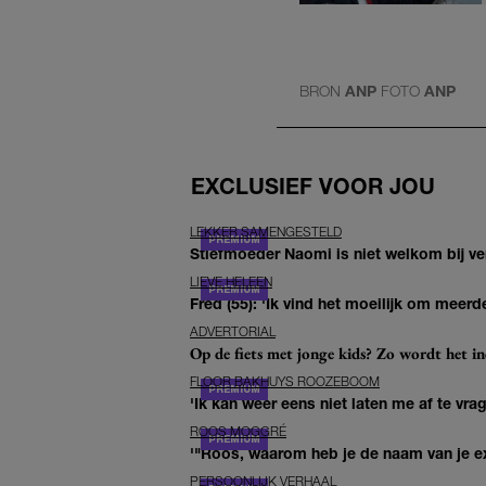
BRON
ANP
FOTO
ANP
EXCLUSIEF VOOR JOU
LEKKER SAMENGESTELD
Stiefmoeder Naomi is niet welkom bij ver
LIEVE HELEEN
Fred (55): 'Ik vind het moeilijk om meerde
ADVERTORIAL
Op de fiets met jonge kids? Zo wordt het in
FLOOR BAKHUYS ROOZEBOOM
'Ik kan weer eens niet laten me af te vr
ROOS MOGGRÉ
'"Roos, waarom heb je de naam van je ex 
PERSOONLIJK VERHAAL