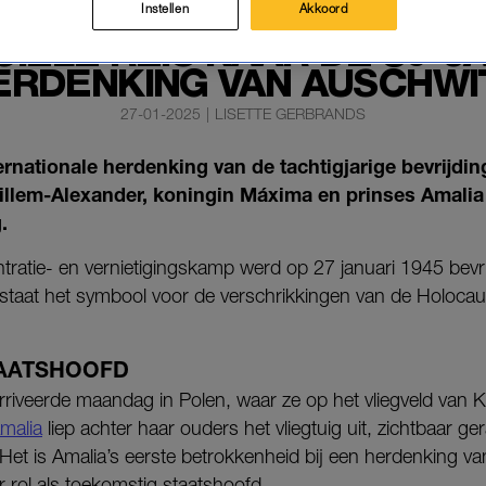
 MAAKT INDRUK MET HAAR
Instellen
Akkoord
CIËLE REIS NAAR DE 80-J
ERDENKING VAN AUSCHWI
27-01-2025
|
LISETTE GERBRANDS
rnationale herdenking van de tachtigjarige bevrijdi
illem-Alexander, koningin Máxima en prinses Amali
.
tratie- en vernietigingskamp werd op 27 januari 1945 bevri
 staat het symbool voor de verschrikkingen van de Holocau
AATSHOOFD
 arriveerde maandag in Polen, waar ze op het vliegveld van
malia
liep achter haar ouders het vliegtuig uit, zichtbaar ge
 Het is Amalia’s eerste betrokkenheid bij een herdenking 
r rol als toekomstig staatshoofd.