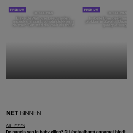
DE STAD VAN
DE STAD VAN
Elske DeWall over Leeuwarden,
Isabelle Boer deelt haar f
muziek en haar favoriete plekken in
plekken in Zwolle: 'Deze pl
de stad: 'Een stad die voelt als thuis'
graag verborgen'
NET
BINNEN
WIL JE ZIEN
De nagels van je baby vijlen? Dit (betaalbare) apparaat biedt