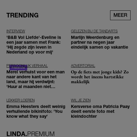
TRENDING
MEER
INTERVIEW
GELEZEN BIJ DE TANDARTS
'B&B Vol Liefde'-Eveline is
Marlijn Weerdenburg en
een jaar samen met Frank:
partner na negen jaar
'Hij zegde zijn leven in
eindelijk samen op vakantie
Nederland op voor mij'
PERSOONLIJK VERHAAL
ADVERTORIAL
Op de fiets met jonge kids? Zo
Merel verhuist voor een man
wordt het ineens hartstikke
naar andere kant van het
makkelijk
land, maar hij verdwijnt:
'Huur al maanden niet
betaald'
LEKKER LOEREN
WIL JE ZIEN
Emma Heesters deelt weinig
Kersverse oma Patricia Paay
verhullende bikinifoto: 'You
deelt eerste foto met
know what they say'
kleindochter
LINDA.
PREMIUM