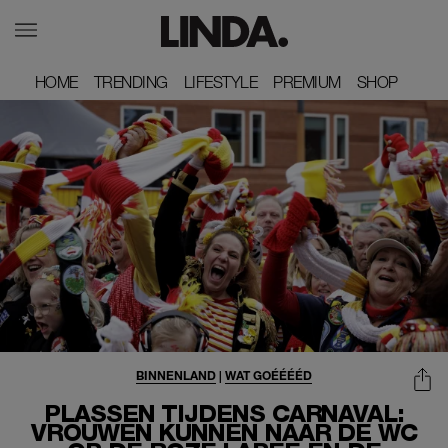
HOME
HOME
TRENDING
TRENDING
LIFESTYLE
LIFESTYLE
PREMIUM
PREMIUM
SHOP
SHOP
BINNENLAND
|
WAT GOÉÉÉÉD
PLASSEN TIJDENS CARNAVAL:
VROUWEN KUNNEN NAAR DE WC