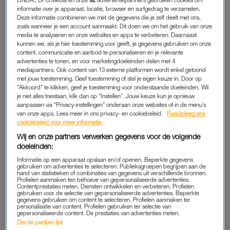
verhuurt aan Omroep Brabant. Er worden twee varianten
informatie over je apparaat, locatie, browser en surfgedrag te verzamelen.
Deze informatie combineren we met de gegevens die je zelf deelt met ons,
geplaatst. Bij de ene kun je met drie vrouwen tegelijk gehurkt
zoals wanneer je een account aanmaakt. Dit doen we om het gebruik van onze
plassen (mensen zien wel je hoofd eruit steken).
media te analyseren en onze websites en apps te verbeteren. Daarnaast
kunnen we, als je hier toestemming voor geeft, je gegevens gebruiken om onze
content, communicatie en aanbod te personaliseren en je relevante
Bij de andere variant heb je meer privacy. De wc, genaamd
advertenties te tonen, en voor marketingdoeleinden delen met 4
de MadamePee, is een soort rode Dixie met klapdeuren die
mediapartners. Ook content van 13 externe platformen wordt enkel getoond
met jouw toestemming. Geef toestemming of stel je eigen keuze in. Door op
op slot kan. Je moet gehurkt boven het toilet hangen.
"Akkoord" te klikken, geef je toestemming voor onderstaande doeleinden. Wil
je niet alles toestaan, klik dan op “Instellen”. Jouw keuze kun je opnieuw
Tekst gaat verder onder de posts.
aanpassen via “Privacy-instellingen” onderaan onze websites of in de menu’s
van onze apps. Lees meer in ons privacy- en cookiebeleid.
Raadpleeg ons
cookiebeleid voor meer informatie.
Wij en onze partners verwerken gegevens voor de volgende
doeleinden:
Informatie op een apparaat opslaan en/of openen. Beperkte gegevens
gebruiken om advertenties te selecteren. Publieksgroepen begrijpen aan de
hand van statistieken of combinaties van gegevens uit verschillende bronnen.
Profielen aanmaken ten behoeve van gepersonaliseerde advertenties.
Contentprestaties meten. Diensten ontwikkelen en verbeteren. Profielen
gebruiken voor de selectie van gepersonaliseerde advertenties. Beperkte
gegevens gebruiken om content te selecteren. Profielen aanmaken ter
personalisatie van content. Profielen gebruiken ter selectie van
gepersonaliseerde content. De prestaties van advertenties meten.
Derde partijen lijst