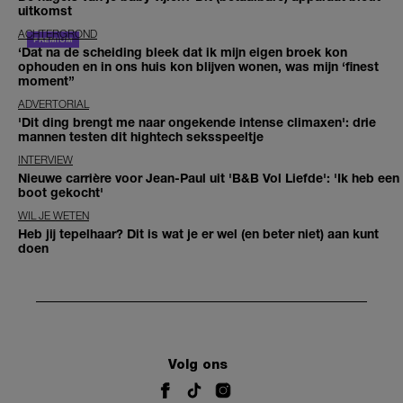
uitkomst
ACHTERGROND
‘Dat na de scheiding bleek dat ik mijn eigen broek kon
ophouden en in ons huis kon blijven wonen, was mijn ‘finest
moment’’
ADVERTORIAL
'Dit ding brengt me naar ongekende intense climaxen': drie
mannen testen dit hightech seksspeeltje
INTERVIEW
Nieuwe carrière voor Jean-Paul uit 'B&B Vol Liefde': 'Ik heb een
boot gekocht'
WIL JE WETEN
Heb jij tepelhaar? Dit is wat je er wel (en beter niet) aan kunt
doen
Volg ons