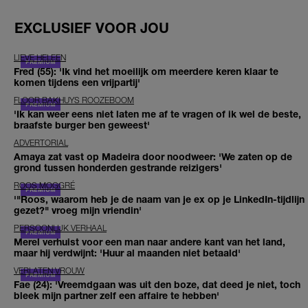
EXCLUSIEF VOOR JOU
LIEVE HELEEN
Fred (55): 'Ik vind het moeilijk om meerdere keren klaar te
komen tijdens een vrijpartij'
FLOOR BAKHUYS ROOZEBOOM
'Ik kan weer eens niet laten me af te vragen of ik wel de beste,
braafste burger ben geweest'
ADVERTORIAL
Amaya zat vast op Madeira door noodweer: 'We zaten op de
grond tussen honderden gestrande reizigers'
ROOS MOGGRÉ
'"Roos, waarom heb je de naam van je ex op je LinkedIn-tijdlijn
gezet?" vroeg mijn vriendin'
PERSOONLIJK VERHAAL
Merel verhuist voor een man naar andere kant van het land,
maar hij verdwijnt: 'Huur al maanden niet betaald'
VERLATEN VROUW
Fae (24): 'Vreemdgaan was uit den boze, dat deed je niet, toch
bleek mijn partner zelf een affaire te hebben'