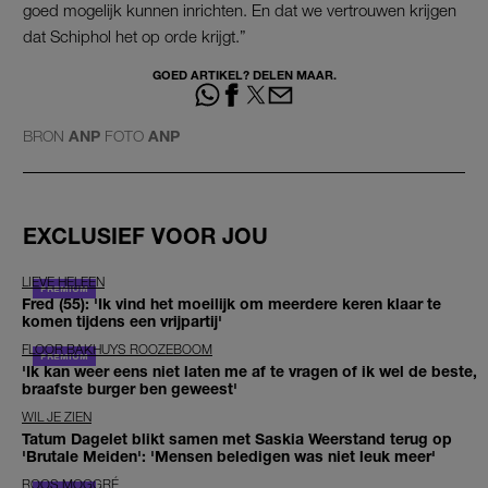
goed mogelijk kunnen inrichten. En dat we vertrouwen krijgen
dat Schiphol het op orde krijgt.”
GOED ARTIKEL? DELEN MAAR.
BRON
ANP
FOTO
ANP
EXCLUSIEF VOOR JOU
LIEVE HELEEN
Fred (55): 'Ik vind het moeilijk om meerdere keren klaar te
komen tijdens een vrijpartij'
FLOOR BAKHUYS ROOZEBOOM
'Ik kan weer eens niet laten me af te vragen of ik wel de beste,
braafste burger ben geweest'
WIL JE ZIEN
Tatum Dagelet blikt samen met Saskia Weerstand terug op
'Brutale Meiden': 'Mensen beledigen was niet leuk meer'
ROOS MOGGRÉ