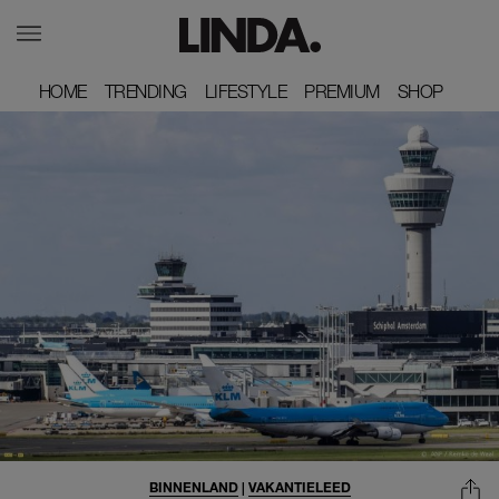
HOME
HOME
TRENDING
TRENDING
LIFESTYLE
LIFESTYLE
PREMIUM
PREMIUM
SHOP
SHOP
BINNENLAND
|
VAKANTIELEED