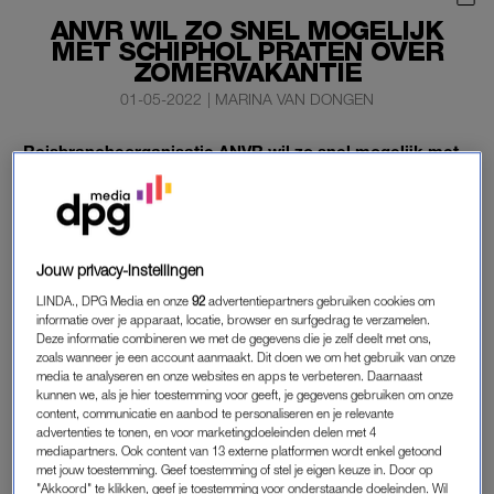
ANVR WIL ZO SNEL MOGELIJK
MET SCHIPHOL PRATEN OVER
ZOMERVAKANTIE
01-05-2022
|
MARINA VAN DONGEN
Reisbrancheorganisatie ANVR wil zo snel mogelijk met
Schiphol om de tafel om te spreken over de problemen
die er op de luchthaven zijn en over hoe de
zomervakantie wél vlekkeloos kan verlopen.
Jouw privacy-instellingen
Er staat een gesprek op de planning voor na de meivakantie.
LINDA., DPG Media en onze
92
advertentiepartners gebruiken cookies om
informatie over je apparaat, locatie, browser en surfgedrag te verzamelen.
Deze informatie combineren we met de gegevens die je zelf deelt met ons,
zoals wanneer je een account aanmaakt. Dit doen we om het gebruik van onze
ANVR
media te analyseren en onze websites en apps te verbeteren. Daarnaast
kunnen we, als je hier toestemming voor geeft, je gegevens gebruiken om onze
Voorzitter Frank Oostdam van de ANVR zegt zondag blij te zijn
content, communicatie en aanbod te personaliseren en je relevante
dat dit weekeinde geen sprake is van chaos, zoals vorige
advertenties te tonen, en voor marketingdoeleinden delen met 4
week. Toen waren er
stakingen
op de de luchthaven. Echt blij
mediapartners. Ook content van 13 externe platformen wordt enkel getoond
met jouw toestemming. Geef toestemming of stel je eigen keuze in. Door op
is hij natuurlijk niet met de hele situatie, “maar we hebben
"Akkoord" te klikken, geef je toestemming voor onderstaande doeleinden. Wil