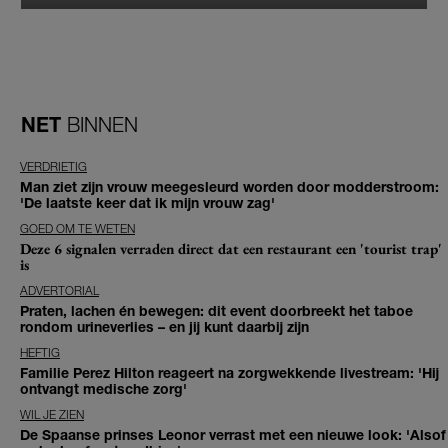
NET
BINNEN
VERDRIETIG
Man ziet zijn vrouw meegesleurd worden door modderstroom:
'De laatste keer dat ik mijn vrouw zag'
GOED OM TE WETEN
Deze 6 signalen verraden direct dat een restaurant een 'tourist trap'
is
ADVERTORIAL
Praten, lachen én bewegen: dit event doorbreekt het taboe
rondom urineverlies – en jij kunt daarbij zijn
HEFTIG
Familie Perez Hilton reageert na zorgwekkende livestream: 'Hij
ontvangt medische zorg'
WIL JE ZIEN
De Spaanse prinses Leonor verrast met een nieuwe look: 'Alsof