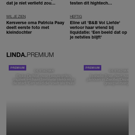
dat je niet verliefd zou
testen dit hightech
worden'
seksspeeltje
WIL JE ZIEN
HEFTIG
Kersverse oma Patricia Paay
Eline uit 'B&B Vol Liefde'
deelt eerste foto met
verloor haar vriend bij
kleindochter
liquidatie: 'Een beeld dat op
je netvlies blijft'
LINDA.
PREMIUM
DE STAD VAN
DE STAD VAN
Elske DeWall over Leeuwarden,
Isabelle Boer deelt haar f
muziek en haar favoriete plekken in
plekken in Zwolle: 'Deze pl
de stad: 'Een stad die voelt als thuis'
graag verborgen'