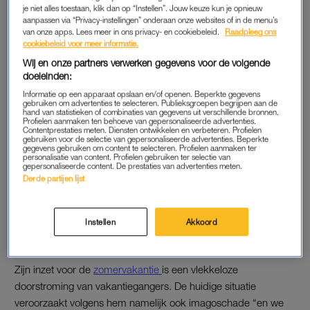
besloten dat niet steeds te blijven roepen. Dit wist je lang van
je niet alles toestaan, klik dan op “Instellen”. Jouw keuze kun je opnieuw
aanpassen via “Privacy-instellingen” onderaan onze websites of in de menu’s
te voren, maar we moeten nu de blik vooruit hebben. Vandaag
van onze apps. Lees meer in ons privacy- en cookiebeleid.
Raadpleeg ons
loopt het wel een beetje door en de mensen die ik vandaag op
cookiebeleid voor meer informatie.
Schiphol sprak zijn een beetje gelaten. Zo van: als we het
Wij en onze partners verwerken gegevens voor de volgende
vliegtuig maar halen”.
doeleinden:
Informatie op een apparaat opslaan en/of openen. Beperkte gegevens
Dat het nu geen chaos is, is een compliment aan de
gebruiken om advertenties te selecteren. Publieksgroepen begrijpen aan de
hand van statistieken of combinaties van gegevens uit verschillende bronnen.
Schipholmedewerkers waard, zo stelt Van Oostdam. “Maar er
Profielen aanmaken ten behoeve van gepersonaliseerde advertenties.
Contentprestaties meten. Diensten ontwikkelen en verbeteren. Profielen
zijn wel hele
lange wachttijden
“. Volgens hem kunnen niet alle
gebruiken voor de selectie van gepersonaliseerde advertenties. Beperkte
gegevens gebruiken om content te selecteren. Profielen aanmaken ter
problemen op Schiphol worden afgewenteld, de luchthaven
personalisatie van content. Profielen gebruiken ter selectie van
gepersonaliseerde content. De prestaties van advertenties meten.
heeft volgens hem te maken met personeelstekorten op alle
Derde partijen lijst
‘schijven’: bij Marechaussee, grondpersoneel,
bagagebedrijven.
Instellen
Akkoord
VLEKKELOZE DOORSTROMING
Zijn inzet voor de
zomervakantie
is een vlekkeloze
doorstroming van vakantiegangers. De huidige situatie
veroorzaakt volgens hem namelijk ook imagoschade “en we