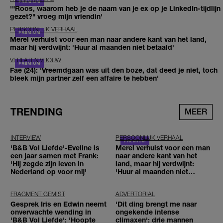
'"Roos, waarom heb je de naam van je ex op je LinkedIn-tijdlijn
gezet?" vroeg mijn vriendin'
PERSOONLIJK VERHAAL
Merel verhuist voor een man naar andere kant van het land,
maar hij verdwijnt: 'Huur al maanden niet betaald'
VERLATEN VROUW
Fae (24): 'Vreemdgaan was uit den boze, dat deed je niet, toch
bleek mijn partner zelf een affaire te hebben'
TRENDING
MEER
INTERVIEW
PERSOONLIJK VERHAAL
'B&B Vol Liefde'-Eveline is
Merel verhuist voor een man
een jaar samen met Frank:
naar andere kant van het
'Hij zegde zijn leven in
land, maar hij verdwijnt:
Nederland op voor mij'
'Huur al maanden niet
betaald'
FRAGMENT GEMIST
ADVERTORIAL
Gesprek Iris en Edwin neemt
'Dit ding brengt me naar
onverwachte wending in
ongekende intense
'B&B Vol Liefde': 'Hoopte
climaxen': drie mannen