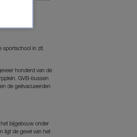
sportschool in zit.
eveer honderd van de
rpplein. GVB-bussen
gen de geëvacueerden
 het bijgebouw onder
n ligt de gevel van het