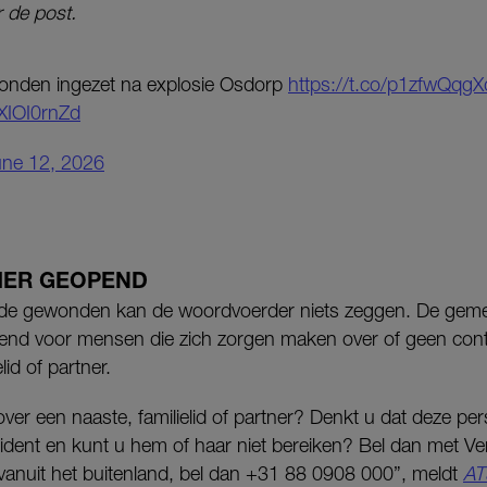
 de post.
onden ingezet na explosie Osdorp
https://t.co/p1zfwQqgX
HXIOI0rnZd
une 12, 2026
ER GEOPEND
 de gewonden kan de woordvoerder niets zeggen. De geme
nd voor mensen die zich zorgen maken over of geen cont
lid of partner.
ver een naaste, familielid of partner? Denkt u dat deze pe
ncident en kunt u hem of haar niet bereiken? Bel dan met V
vanuit het buitenland, bel dan +31 88 0908 000”, meldt
AT