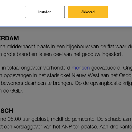
fers is zwaargewond.
Instellen
Akkoord
e Amsterdam. Het aantal gewonden kan nog oplopen.
ERDAM
na middernacht plaats in een bijgebouw van de flat waar de 
 grote brand en is een deel van het gebouw ingestort.
 in totaal ongeveer vierhonderd
mensen
geëvacueerd. Ong
 opgevangen in het stadsloket Nieuw-West aan het Osdo
 bewoners daarheen te brengen. Op de opvanglocatie krij
an de GGD.
ISCH
ond 05.00 uur geblust, meldt de gemeente. De schade aan
ziet een verslaggever van het ANP ter plaatse. Aan drie kante