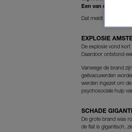
Een van de slachtof
Dat meldt de gemeent
EXPLOSIE AMST
De explosie vond kort 
Daardoor ontstond een
Vanwege de brand zijn
geëvacueerden worden
werden ingezet om de
psychosociale hulp v
SCHADE GIGANT
De grote brand was r
de flat is gigantisch, 