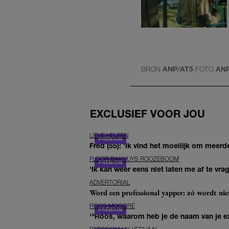
BRON
ANP/AT5
FOTO
AN
EXCLUSIEF VOOR JOU
LIEVE HELEEN
Fred (55): 'Ik vind het moeilijk om meerde
FLOOR BAKHUYS ROOZEBOOM
'Ik kan weer eens niet laten me af te vr
ADVERTORIAL
Word een professional yapper: zó wordt n
ROOS MOGGRÉ
'"Roos, waarom heb je de naam van je ex 