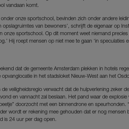
ool vandaan komt.
onder onze sportschool, bevinden zich onder andere leidi
n opslagruimtes van bewoners’, schrijft de eigenaar op In
an onze sportschool. Op dit moment weet niemand precies 
g.’ Hij roept mensen op niet mee te gaan ‘in speculaties e
ekend dat de gemeente Amsterdam plekken in hotels rege
opvanglocatie in het stadsloket Nieuw-West aan het Osdo
de veiligheidsregio verwacht dat de hulpverlening zeker de
vond en vannacht zal beslaan. Het pand waar de explosie
 beetje” doorzocht met een binnendrone en speurhonden. “Da
der wordt er rekening mee gehouden dat er nog mensen bi
nd is 24 uur per dag open.