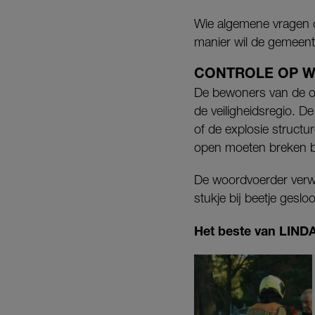
Wie algemene vragen o
manier wil de gemeent
CONTROLE OP 
De bewoners van de o
de veiligheidsregio. D
of de explosie structu
open moeten breken bij
De woordvoerder verw
stukje bij beetje geslo
Het beste van LINDA.