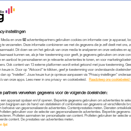
cy-instellingen
 Media en onze
92
advertentiepartners gebruiken cookies om informatie over je apparaat, lo
g te verzamelen. Deze informatie combineren we met de gegevens die je zelf deelt met ons, z
aanmaakt. Dit doen we om het gebruik van onze media te analyseren en onze websites en a
Daarnaast kunnen we, als je hier toestemming voor geeft, je gegevens gebruiken om onze con
 en aanbod te personaliseren en je relevante advertenties te tonen, en voor marketingdoele
ers. Ook content van 13 externe platformen wordt enkel getoond met jouw toestemming. Ge
gen keuze in. Door op "Akkoord" te klikken, geef je toestemming voor onderstaande doeleinden. 
BINNENLAND
|
UPDATE
k dan op “Instellen”. Jouw keuze kun je opnieuw aanpassen via “Privacy-instellingen” ondera
7 GEWONDEN DOOR EXPL
u’s van onze apps. Lees meer in ons privacy- en cookiebeleid.
Raadpleeg ons cookiebeleid 
N FITNESSSTUDIO AMSTER
e partners verwerken gegevens voor de volgende doeleinden:
MENSEN GEËVACUEERD
p een apparaat opslaan en/of openen. Beperkte gegevens gebruiken om advertenties te sele
pen begrijpen aan de hand van statistieken of combinaties van gegevens uit verschillende br
12-06-2026
|
REDACTIE NIEUWS
 behoeve van gepersonaliseerde advertenties. Contentprestaties meten. Diensten ontwikkel
Profielen gebruiken voor de selectie van gepersonaliseerde advertenties. Beperkte gegeven
lecteren. Profielen aanmaken ter personalisatie van content. Profielen gebruiken ter selectie 
eerde content. De prestaties van advertenties meten.
zijn in de nacht van donderdag op vrijdag gewond g
 lijst
bij Fitness Studio Onna aan de Osdorper Ban in Ams