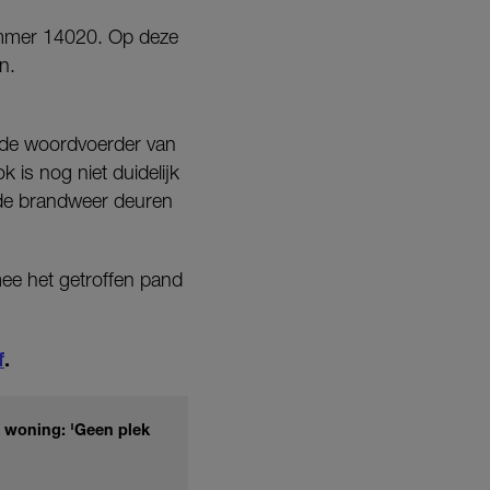
ummer 14020. Op deze
n.
 de woordvoerder van
 is nog niet duidelijk
t de brandweer deuren
ee het getroffen pand
f
.
n woning: 'Geen plek