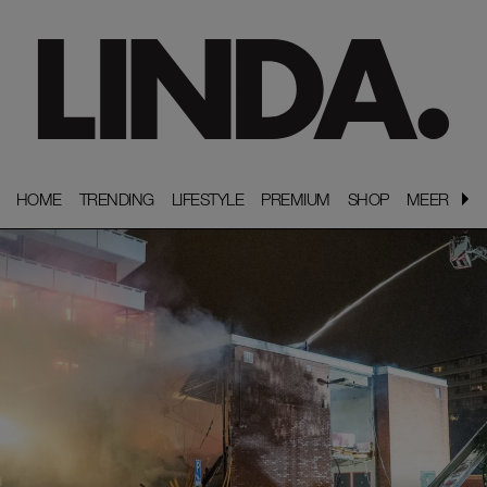
HOME
HOME
TRENDING
TRENDING
LIFESTYLE
LIFESTYLE
PREMIUM
PREMIUM
SHOP
SHOP
MEER
MEER