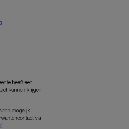
q
ente heeft een
act kunnen krijgen
rsoon mogelijk
erwantencontact via
5
.