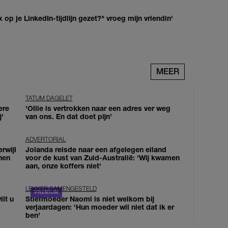
op je LinkedIn-tijdlijn gezet?" vroeg mijn vriendin'
MEER
TATUM DAGELET
ere
'Ollie is vertrokken naar een adres ver weg
j'
van ons. En dat doet pijn’
ADVERTORIAL
erwijl
Jolanda reisde naar een afgelegen eiland
nen
voor de kust van Zuid-Australië: 'Wij kwamen
aan, onze koffers niet'
LEKKER SAMENGESTELD
lt u
Stiefmoeder Naomi is niet welkom bij
verjaardagen: 'Hun moeder wil niet dat ik er
ben'