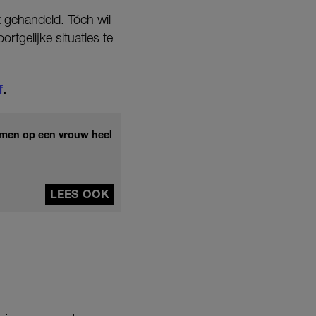
t gehandeld. Tóch wil
ortgelijke situaties te
f
.
mmen op een vrouw heel
LEES OOK