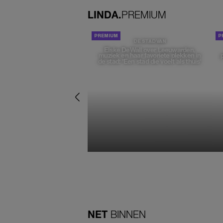
LINDA.
PREMIUM
DE STAD VAN
Elske DeWall over Leeuwarden,
muziek en haar favoriete plekken in
de stad: 'Een stad die voelt als thuis'
NET
BINNEN