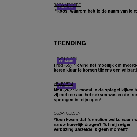
ROOS MOGGRÉ
'"Roos, waarom heb je de naam van je ex 
TRENDING
LIEVE HELEEN
Fred (55): 'Ik vind het moeilijk om meerd
keren klaar te komen tijdens een vrijparti
VRIJPARTIJ
Noa (26): 'Ik moest in de spiegel kijken t
zij met me aan het seksen was en de tra
sprongen in mijn ogen'
OLCAY GULSEN
'Toen kwam dat formulier: welke naam wi
na uw huwelijk dragen? Tot mijn eigen
verbazing aarzelde ik geen moment'