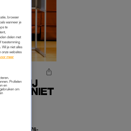
catie, browser
oals wanneer je
pps te
tent,
inden delen met
ef toestemming
Wil je niet alles
an onze websites
voor meer
cteren.
RD BIJ
onnen. Profielen
en en
 MAG NIET
s gebruiken om
van
de nadat de 76-