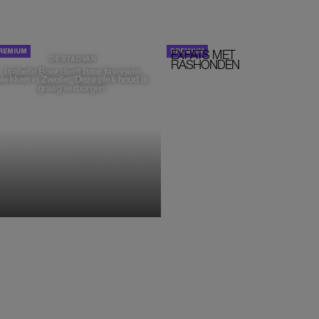
EXPATS MET
STOM!
DE STAD VAN
RASHONDEN
Isabelle Boer deelt haar favoriete
plekken in Zwolle: 'Deze plek houd ik
graag verborgen'
MONIQUE KLEMANN