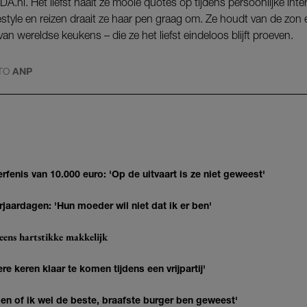
NDA.nl. Het liefst haalt ze mooie quotes op tijdens persoonlijke int
festyle en reizen draait ze haar pen graag om. Ze houdt van de zon
an wereldse keukens – die ze het liefst eindeloos blijft proeven.
TO
ANP
erfenis van 10.000 euro: 'Op de uitvaart is ze niet geweest'
jaardagen: 'Hun moeder wil niet dat ik er ben'
eens hartstikke makkelijk
re keren klaar te komen tijdens een vrijpartij'
agen of ik wel de beste, braafste burger ben geweest'