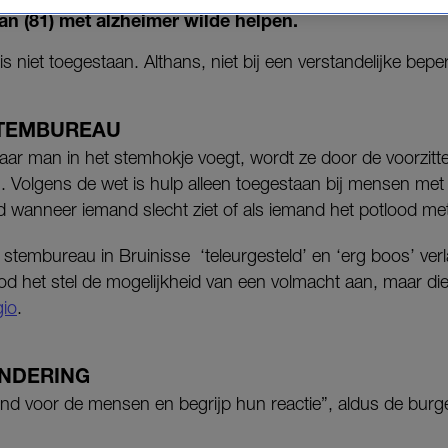
an (81) met alzheimer wilde helpen.
s niet toegestaan. Althans, niet bij een verstandelijke bepe
STEMBUREAU
haar man in het stemhokje voegt, wordt ze door de voorzit
 Volgens de wet is hulp alleen toegestaan bij mensen met 
d wanneer iemand slecht ziet of als iemand het potlood me
 stembureau in Bruinisse ‘teleurgesteld’ en ‘erg boos’ ve
d het stel de mogelijkheid van een volmacht aan, maar die
io
.
ANDERING
elend voor de mensen en begrijp hun reactie”, aldus de bur