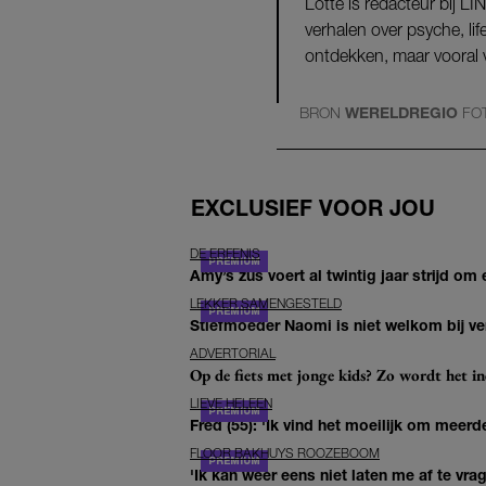
Lotte is redacteur bij LI
verhalen over psyche, li
ontdekken, maar vooral v
BRON
WERELDREGIO
FO
EXCLUSIEF VOOR JOU
DE ERFENIS
Amy’s zus voert al twintig jaar strijd om 
LEKKER SAMENGESTELD
Stiefmoeder Naomi is niet welkom bij ver
ADVERTORIAL
Op de fiets met jonge kids? Zo wordt het in
LIEVE HELEEN
Fred (55): 'Ik vind het moeilijk om meerde
FLOOR BAKHUYS ROOZEBOOM
'Ik kan weer eens niet laten me af te vr