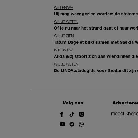
WILLEN WE
Hij mag weer gezien worden: de statement
WIL JE WETEN
Of je nu naar het strand gaat of naar wer
WIL JE ZIEN
Tatum Dagelet blikt samen met Saskia W
INTERVIEW
Alida (62) stoort zich aan vriendinnen d
WIL JE WETEN
De LINDA.stadsgids voor Breda: dit zijn
Volg ons
Advertere
mogelijkhed