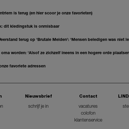
riem is terug (en hier scoor je onze favorieten)
k: dit kledingstuk is onmisbaar
eerstand terug op 'Brutale Meiden': 'Mensen beledigen was niet l
ie oma worden: 'Alsof ze zichzelf ineens in een hogere orde plaatsen
 onze favoriete adressen
n
Nieuwsbrief
Contact
LIND
en
schrijf je in
vacatures
st
colofon
klantenservice