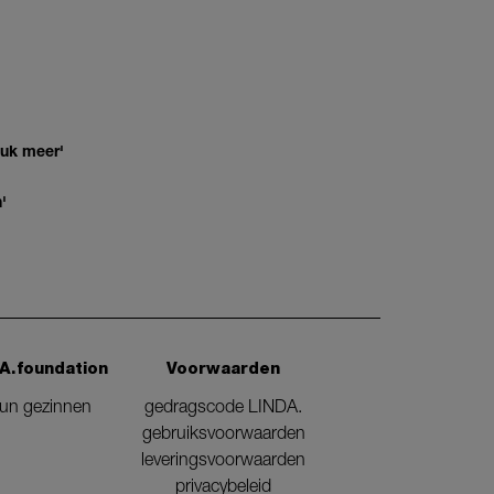
euk meer'
'
A.foundation
Voorwaarden
eun gezinnen
gedragscode LINDA.
gebruiksvoorwaarden
leveringsvoorwaarden
privacybeleid