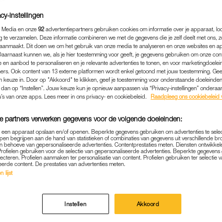
cy-instellingen
 Media en onze
92
advertentiepartners gebruiken cookies om informatie over je apparaat, lo
g te verzamelen. Deze informatie combineren we met de gegevens die je zelf deelt met ons, z
aanmaakt. Dit doen we om het gebruik van onze media te analyseren en onze websites en a
Daarnaast kunnen we, als je hier toestemming voor geeft, je gegevens gebruiken om onze con
 en aanbod te personaliseren en je relevante advertenties te tonen, en voor marketingdoele
ers. Ook content van 13 externe platformen wordt enkel getoond met jouw toestemming. Ge
gen keuze in. Door op "Akkoord" te klikken, geef je toestemming voor onderstaande doeleinden. 
k dan op “Instellen”. Jouw keuze kun je opnieuw aanpassen via “Privacy-instellingen” ondera
u’s van onze apps. Lees meer in ons privacy- en cookiebeleid.
Raadpleeg ons cookiebeleid 
e partners verwerken gegevens voor de volgende doeleinden:
BINNENLAND
|
OPMERKELIJK
p een apparaat opslaan en/of openen. Beperkte gegevens gebruiken om advertenties te sele
RD ECHTPAAR WEGGESTUU
pen begrijpen aan de hand van statistieken of combinaties van gegevens uit verschillende br
 behoeve van gepersonaliseerde advertenties. Contentprestaties meten. Diensten ontwikkel
AU: MAN MET ALZHEIMER
Profielen gebruiken voor de selectie van gepersonaliseerde advertenties. Beperkte gegeven
lecteren. Profielen aanmaken ter personalisatie van content. Profielen gebruiken ter selectie 
GEHOLPEN WORDEN
eerde content. De prestaties van advertenties meten.
 lijst
19-03-2026
|
LOTTE VAN ZIJL
Instellen
Akkoord
s Bruinisse is een bejaard echtpaar tijdens de
zingen weggestuurd uit het stemlokaal. Dat gebeur