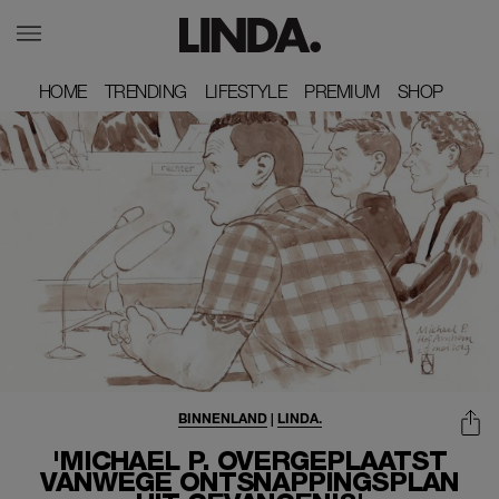
HOME
HOME
TRENDING
TRENDING
LIFESTYLE
LIFESTYLE
PREMIUM
PREMIUM
SHOP
SHOP
BINNENLAND
|
LINDA.
'MICHAEL P. OVERGEPLAATST
VANWEGE ONTSNAPPINGSPLAN