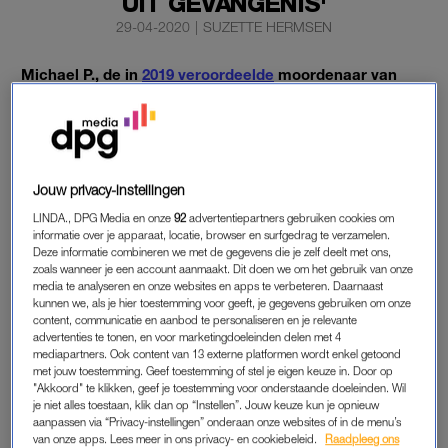
UIT GEVANGENIS'
29-04-2020
|
SUZETTE HERMSEN
Michael P., de in
2019 veroordeelde
moordenaar van
Anne Faber, heeft in de gevangenis gewerkt aan een
ontsnappingsplan.
Dat meldt
RTL Boulevard
.
Jouw privacy-instellingen
LINDA., DPG Media en onze
92
advertentiepartners gebruiken cookies om
MICHAEL P.
informatie over je apparaat, locatie, browser en surfgedrag te verzamelen.
Deze informatie combineren we met de gegevens die je zelf deelt met ons,
P. zou dit hebben gedaan met Admilson R., die een
zoals wanneer je een account aanmaakt. Dit doen we om het gebruik van onze
levenslange gevangenisstraf uitzit voor drie roofmoorden.
media te analyseren en onze websites en apps te verbeteren. Daarnaast
Volgens het entertainmentprogramma zouden op het
kunnen we, als je hier toestemming voor geeft, je gegevens gebruiken om onze
content, communicatie en aanbod te personaliseren en je relevante
gevangenisterrein ook zelfgemaakte wapens en
advertenties te tonen, en voor marketingdoeleinden delen met 4
ontsnappingsmateriaal zijn gevonden.
mediapartners. Ook content van 13 externe platformen wordt enkel getoond
met jouw toestemming. Geef toestemming of stel je eigen keuze in. Door op
"Akkoord" te klikken, geef je toestemming voor onderstaande doeleinden. Wil
je niet alles toestaan, klik dan op “Instellen”. Jouw keuze kun je opnieuw
OVERGEPLAATST
aanpassen via “Privacy-instellingen” onderaan onze websites of in de menu’s
van onze apps. Lees meer in ons privacy- en cookiebeleid.
Raadpleeg ons
Een woordvoerder van de Dienst Justitiële Inrichtingen