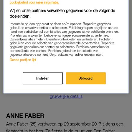
cookiebeleid voor meer informatie.
bevestigt dat twee gedetineerden zijn overgeplaatst, maar
Wij en onze partners verwerken gegevens voor de volgende
noemt daarbij geen namen. “In de Penitentiaire Inrichting Vught
doeleinden:
zijn twee gedetineerden overgeplaatst omdat er vermoedens
Informatie op een apparaat opslaan en/of openen. Beperkte gegevens
waren van voorbereiding van een ontsnappingspoging.” De
gebruiken om advertenties te selecteren. Publieksgroepen begrijpen aan de
hand van statistieken of combinaties van gegevens uit verschillende bronnen.
woordvoerder ontkent verder dat er wapens zijn aangetroffen.
Profielen aanmaken ten behoeve van gepersonaliseerde advertenties.
Contentprestaties meten. Diensten ontwikkelen en verbeteren. Profielen
gebruiken voor de selectie van gepersonaliseerde advertenties. Beperkte
gegevens gebruiken om content te selecteren. Profielen aanmaken ter
Admilson R. is volgens
RTL Boulevard
overgebracht naar De
personalisatie van content. Profielen gebruiken ter selectie van
Schie in Rotterdam. Michael P. is op de zwaarder beveiligde
gepersonaliseerde content. De prestaties van advertenties meten.
Derde partijen lijst
afdeling BPG (Beheersproblematische Gedetineerden) van de
PI Vught geplaatst.
Instellen
Akkoord
Lees ook
Moeder Anne Faber loopt weg bij debat tijdens voorlezen
gruwelijke details
ANNE FABER
Anne Faber (25) verdween op 29 september 2017 tijdens een
fietstocht in het bos. Ze fietste in de buurt van Den Dolder,