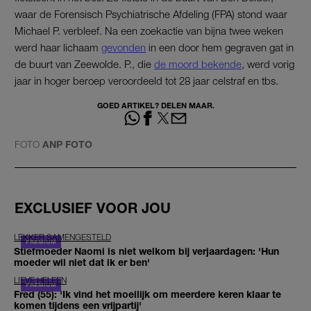
waar de Forensisch Psychiatrische Afdeling (FPA) stond waar
Michael P. verbleef. Na een zoekactie van bijna twee weken
werd haar lichaam
gevonden
in een door hem gegraven gat in
de buurt van Zeewolde. P., die
de moord bekende
, werd vorig
jaar in hoger beroep veroordeeld tot 28 jaar celstraf en tbs.
GOED ARTIKEL? DELEN MAAR.
FOTO
ANP FOTO
EXCLUSIEF VOOR JOU
LEKKER SAMENGESTELD
Stiefmoeder Naomi is niet welkom bij verjaardagen: 'Hun
moeder wil niet dat ik er ben'
LIEVE HELEEN
Fred (55): 'Ik vind het moeilijk om meerdere keren klaar te
komen tijdens een vrijpartij'