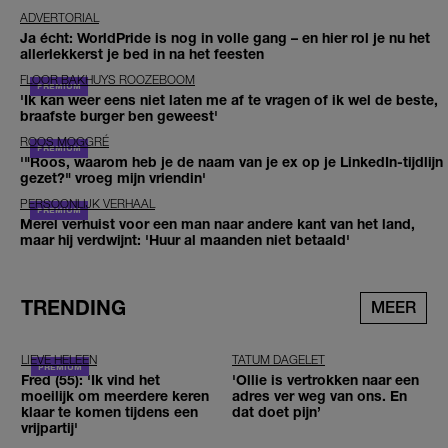
ADVERTORIAL
Ja écht: WorldPride is nog in volle gang – en hier rol je nu het
allerlekkerst je bed in na het feesten
FLOOR BAKHUYS ROOZEBOOM
'Ik kan weer eens niet laten me af te vragen of ik wel de beste,
braafste burger ben geweest'
ROOS MOGGRÉ
'"Roos, waarom heb je de naam van je ex op je LinkedIn-tijdlijn
gezet?" vroeg mijn vriendin'
PERSOONLIJK VERHAAL
Merel verhuist voor een man naar andere kant van het land,
maar hij verdwijnt: 'Huur al maanden niet betaald'
TRENDING
MEER
LIEVE HELEEN
TATUM DAGELET
Fred (55): 'Ik vind het
'Ollie is vertrokken naar een
moeilijk om meerdere keren
adres ver weg van ons. En
klaar te komen tijdens een
dat doet pijn’
vrijpartij'