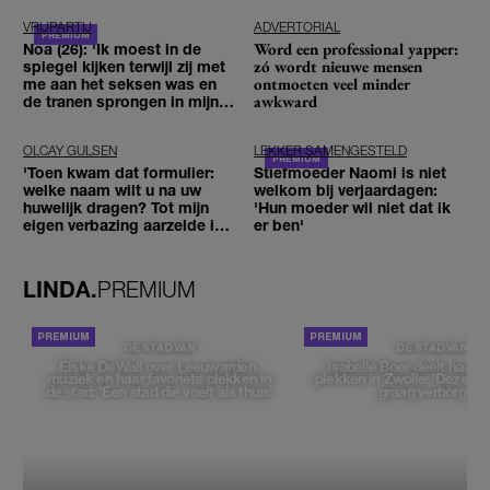
VRIJPARTIJ
ADVERTORIAL
Word een professional yapper:
Noa (26): 'Ik moest in de
zó wordt nieuwe mensen
spiegel kijken terwijl zij met
ontmoeten veel minder
me aan het seksen was en
awkward
de tranen sprongen in mijn
ogen'
OLCAY GULSEN
LEKKER SAMENGESTELD
'Toen kwam dat formulier:
Stiefmoeder Naomi is niet
welke naam wilt u na uw
welkom bij verjaardagen:
huwelijk dragen? Tot mijn
'Hun moeder wil niet dat ik
eigen verbazing aarzelde ik
er ben'
geen moment'
LINDA.
PREMIUM
DE STAD VAN
DE STAD VAN
Elske DeWall over Leeuwarden,
Isabelle Boer deelt haar f
muziek en haar favoriete plekken in
plekken in Zwolle: 'Deze pl
de stad: 'Een stad die voelt als thuis'
graag verborgen'