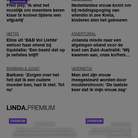
Fred (55): 'Ik vind het
Nederlandse vrouw komt om
moeilijk om meerdere keren
bij reddingspoging van
klaar te komen tijdens een
vriendin in zee Kreta,
vrijpartij'
kinderen zien het gebeuren
HEFTIG
ADVERTORIAL
Eline uit 'B&B Vol Liefde'
Jolanda reisde naar een
verloor haar vriend bij
afgelegen eiland voor de
liquidatie: 'Een beeld dat op
kust van Zuid-Australië: 'Wij
je netvlies blijft'
kwamen aan, onze koffers
niet'
BARBARA & JOOST
VERDRIETIG
Barbara: 'Zorgen over het
Man ziet zijn vrouw
feit dat ik een oudere
meegesleurd worden door
moeder ben, had ik niet. Tot
modderstroom: 'De laatste
nu'
keer dat ik mijn vrouw zag'
LINDA.
PREMIUM
DE STAD VAN
DE STAD VAN
Elske DeWall over Leeuwarden,
Isabelle Boer deelt haar f
muziek en haar favoriete plekken in
plekken in Zwolle: 'Deze pl
de stad: 'Een stad die voelt als thuis'
graag verborgen'