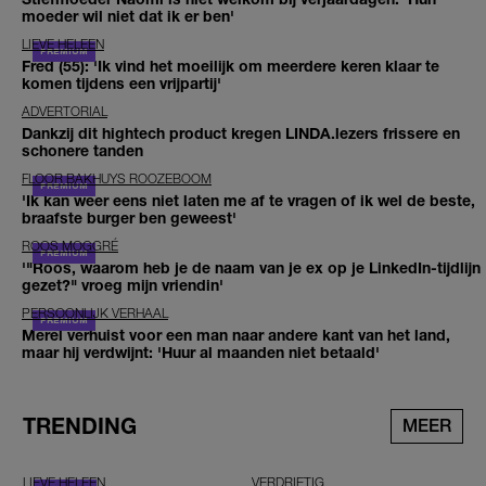
moeder wil niet dat ik er ben'
LIEVE HELEEN
Fred (55): 'Ik vind het moeilijk om meerdere keren klaar te
komen tijdens een vrijpartij'
ADVERTORIAL
Dankzij dit hightech product kregen LINDA.lezers frissere en
schonere tanden
FLOOR BAKHUYS ROOZEBOOM
'Ik kan weer eens niet laten me af te vragen of ik wel de beste,
braafste burger ben geweest'
ROOS MOGGRÉ
'"Roos, waarom heb je de naam van je ex op je LinkedIn-tijdlijn
gezet?" vroeg mijn vriendin'
PERSOONLIJK VERHAAL
Merel verhuist voor een man naar andere kant van het land,
maar hij verdwijnt: 'Huur al maanden niet betaald'
TRENDING
MEER
LIEVE HELEEN
VERDRIETIG