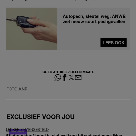
Autopech, sleutel weg: ANWB
ziet nieuw soort pechgevallen
LEES OOK
GOED ARTIKEL? DELEN MAAR.
FOTO
ANP
EXCLUSIEF VOOR JOU
LEKKER SAMENGESTELD
Stiefmoeder Naomi is niet welkom bij verjaardagen: 'Hun