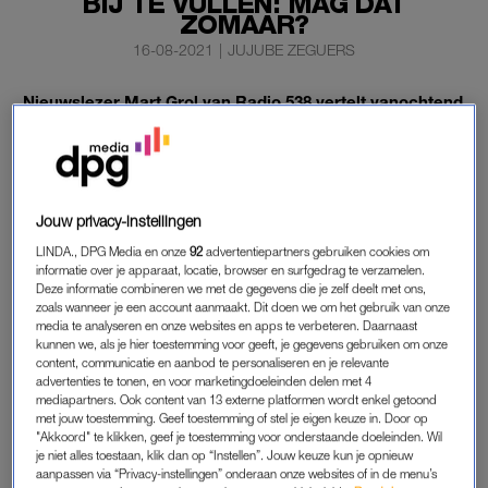
BIJ TE VULLEN: MAG DAT
ZOMAAR?
16-08-2021
|
JUJUBE ZEGUERS
Nieuwslezer Mart Grol van Radio 538 vertelt vanochtend
dat hij de ANWB-pechhulp heeft laten komen voor het
bijvullen van de olie in zijn auto. De andere mannen in
de studio zijn verontwaardigd en ook bij ons op de
redactie maakt de actie heel wat los.
Jouw privacy-instellingen
Maar is de verontwaardiging wel terecht of mag je de ANWB
LINDA., DPG Media en onze
92
advertentiepartners gebruiken cookies om
informatie over je apparaat, locatie, browser en surfgedrag te verzamelen.
gewoon bellen voor zoiets onbenulligs? LINDA.nl zocht het uit.
Deze informatie combineren we met de gegevens die je zelf deelt met ons,
zoals wanneer je een account aanmaakt. Dit doen we om het gebruik van onze
media te analyseren en onze websites en apps te verbeteren. Daarnaast
MART GROL
kunnen we, als je hier toestemming voor geeft, je gegevens gebruiken om onze
content, communicatie en aanbod te personaliseren en je relevante
Klaas van der Eerden begint het verhaal over collega Mart die
advertenties te tonen, en voor marketingdoeleinden delen met 4
mediapartners. Ook content van 13 externe platformen wordt enkel getoond
een brandend lampje heeft van zijn oliepeil, meteen stopt en
met jouw toestemming. Geef toestemming of stel je eigen keuze in. Door op
de ANWB belt. De pechhulp komt, vult Marts olie bij en hij kan
"Akkoord" te klikken, geef je toestemming voor onderstaande doeleinden. Wil
weer op weg.
je niet alles toestaan, klik dan op “Instellen”. Jouw keuze kun je opnieuw
aanpassen via “Privacy-instellingen” onderaan onze websites of in de menu’s