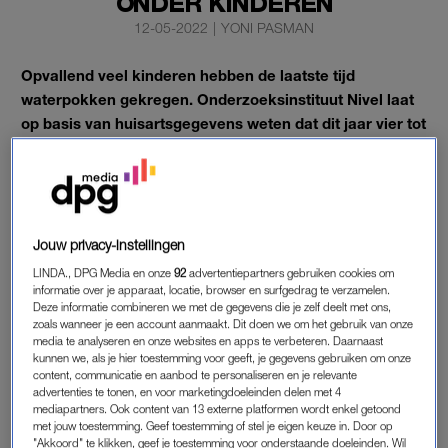
ONDER KINDEREN
12-05-2022
|
YONI PASMAN
Opvallend veel kinderen hebben de laatste tijd
waterpokken gekregen. Onderzoeksinstituut Nivel laat
op basis van huisartsgegevens weten dat dit jaar vier tot
vijf keer zoveel kinderen waterpokken krijgen als in de
eerste maanden van 2021.
Het gaat vooral om kinderen tussen de 0 en 4 jaar, maar ook
onder kinderen van 5 tot 15 jaar komt de ziekte nu een stuk
Jouw privacy-instellingen
vaker voor dan een jaar geleden, tot tweemaal zo vaak.
LINDA., DPG Media en onze
92
advertentiepartners gebruiken cookies om
informatie over je apparaat, locatie, browser en surfgedrag te verzamelen.
Deze informatie combineren we met de gegevens die je zelf deelt met ons,
INHAALEFFECT
zoals wanneer je een account aanmaakt. Dit doen we om het gebruik van onze
media te analyseren en onze websites en apps te verbeteren. Daarnaast
Nivel schat in dat mogelijk sprake is van een “inhaaleffect” na
kunnen we, als je hier toestemming voor geeft, je gegevens gebruiken om onze
de coronajaren. Door alle coronamaatregelen, van
content, communicatie en aanbod te personaliseren en je relevante
advertenties te tonen, en voor marketingdoeleinden delen met 4
schoolsluitingen tot afstandsregels, kwamen veel
mediapartners. Ook content van 13 externe platformen wordt enkel getoond
infectieziekten nauwelijks voor in 2020 en 2021. Sinds de
met jouw toestemming. Geef toestemming of stel je eigen keuze in. Door op
"Akkoord" te klikken, geef je toestemming voor onderstaande doeleinden. Wil