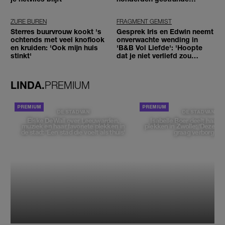
reizigers'
ZURE BUREN
FRAGMENT GEMIST
Sterres buurvrouw kookt 's
Gesprek Iris en Edwin neemt
ochtends met veel knoflook
onverwachte wending in
en kruiden: 'Ook mijn huis
'B&B Vol Liefde': 'Hoopte
stinkt'
dat je niet verliefd zou
worden'
LINDA.
PREMIUM
DE STAD VAN
DE STAD VAN
Elske DeWall over Leeuwarden,
Isabelle Boer deelt haar f
muziek en haar favoriete plekken in
plekken in Zwolle: 'Deze pl
de stad: 'Een stad die voelt als thuis'
graag verborgen'