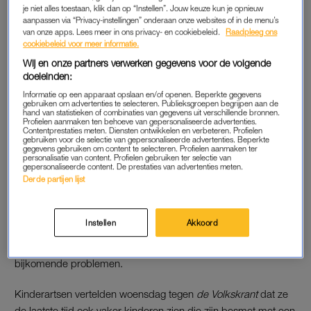
versoepelingen van begin dit jaar krijgen die ziekten weer
je niet alles toestaan, klik dan op “Instellen”. Jouw keuze kun je opnieuw
meer kans om zich te verspreiden.
aanpassen via “Privacy-instellingen” onderaan onze websites of in de menu’s
van onze apps. Lees meer in ons privacy- en cookiebeleid.
Raadpleeg ons
cookiebeleid voor meer informatie.
Onder de jongste kinderen gaat het nu wekelijks om zo’n 150
Wij en onze partners verwerken gegevens voor de volgende
vastgestelde gevallen van waterpokken per 100.000 inwoners.
doeleinden:
De onderzoekers baseren zich op registraties van honderden
Informatie op een apparaat opslaan en/of openen. Beperkte gegevens
huisartsenpraktijken. Veel ouders laten overigens hun kinderen
gebruiken om advertenties te selecteren. Publieksgroepen begrijpen aan de
hand van statistieken of combinaties van gegevens uit verschillende bronnen.
thuis uitzieken zonder dat daar een huisarts aan te pas komt.
Profielen aanmaken ten behoeve van gepersonaliseerde advertenties.
Contentprestaties meten. Diensten ontwikkelen en verbeteren. Profielen
gebruiken voor de selectie van gepersonaliseerde advertenties. Beperkte
gegevens gebruiken om content te selecteren. Profielen aanmaken ter
WATERPOKKEN
personalisatie van content. Profielen gebruiken ter selectie van
gepersonaliseerde content. De prestaties van advertenties meten.
Waterpokken worden veroorzaakt door een virus. Het is
Derde partijen lijst
meestal een onschuldige kinderziekte, maar heel soms doen
zich ernstige complicaties voor. Kinderen hebben over het
Instellen
Akkoord
algemeen vooral last van jeukende bultjes. Volwassenen die
nog waterpokken krijgen, hebben een groter risico op
bijkomende problemen.
Kinderartsen vertelden woensdag tegen
de Volkskrant
dat ze
de laatste tijd ook vaker kinderen zien die zijn besmet met een