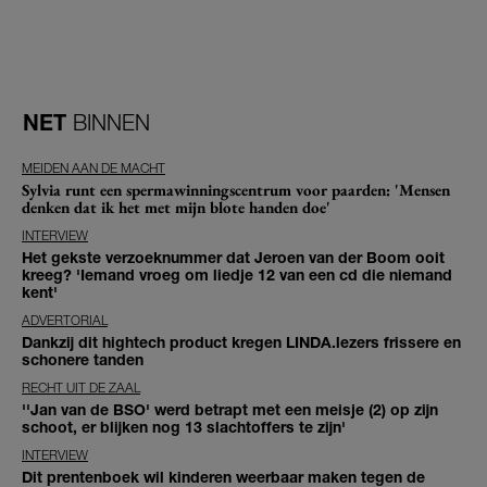
NET
BINNEN
MEIDEN AAN DE MACHT
Sylvia runt een spermawinningscentrum voor paarden: 'Mensen
denken dat ik het met mijn blote handen doe'
INTERVIEW
Het gekste verzoeknummer dat Jeroen van der Boom ooit
kreeg? 'Iemand vroeg om liedje 12 van een cd die niemand
kent'
ADVERTORIAL
Dankzij dit hightech product kregen LINDA.lezers frissere en
schonere tanden
RECHT UIT DE ZAAL
''Jan van de BSO' werd betrapt met een meisje (2) op zijn
schoot, er blijken nog 13 slachtoffers te zijn'
INTERVIEW
Dit prentenboek wil kinderen weerbaar maken tegen de