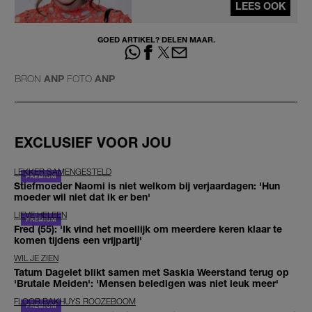
LEES OOK
GOED ARTIKEL? DELEN MAAR.
BRON
ANP
FOTO
ANP
EXCLUSIEF VOOR JOU
LEKKER SAMENGESTELD
Stiefmoeder Naomi is niet welkom bij verjaardagen: 'Hun
moeder wil niet dat ik er ben'
LIEVE HELEEN
Fred (55): 'Ik vind het moeilijk om meerdere keren klaar te
komen tijdens een vrijpartij'
WIL JE ZIEN
Tatum Dagelet blikt samen met Saskia Weerstand terug op
'Brutale Meiden': 'Mensen beledigen was niet leuk meer'
FLOOR BAKHUYS ROOZEBOOM