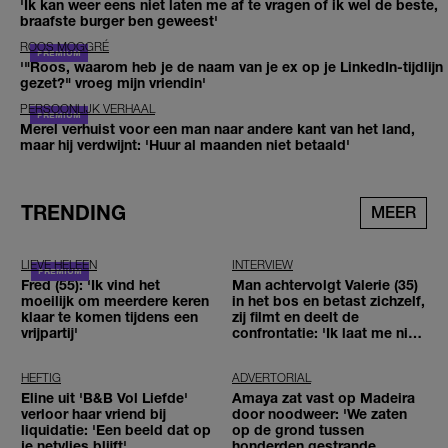
'Ik kan weer eens niet laten me af te vragen of ik wel de beste,
braafste burger ben geweest'
ROOS MOGGRÉ
'"Roos, waarom heb je de naam van je ex op je LinkedIn-tijdlijn
gezet?" vroeg mijn vriendin'
PERSOONLIJK VERHAAL
Merel verhuist voor een man naar andere kant van het land,
maar hij verdwijnt: 'Huur al maanden niet betaald'
TRENDING
MEER
LIEVE HELEEN
INTERVIEW
Fred (55): 'Ik vind het
Man achtervolgt Valerie (35)
moeilijk om meerdere keren
in het bos en betast zichzelf,
klaar te komen tijdens een
zij filmt en deelt de
vrijpartij'
confrontatie: 'Ik laat me niet
tegenhouden'
HEFTIG
ADVERTORIAL
Eline uit 'B&B Vol Liefde'
Amaya zat vast op Madeira
verloor haar vriend bij
door noodweer: 'We zaten
liquidatie: 'Een beeld dat op
op de grond tussen
je netvlies blijft'
honderden gestrande