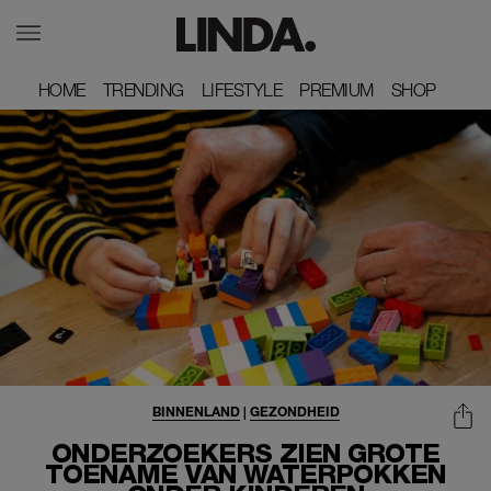
HOME
HOME
TRENDING
TRENDING
LIFESTYLE
LIFESTYLE
PREMIUM
PREMIUM
SHOP
SHOP
BINNENLAND
|
GEZONDHEID
ONDERZOEKERS ZIEN GROTE
TOENAME VAN WATERPOKKEN