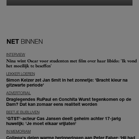
NET
BINNEN
INTERVIEW
Nina wint Oscar voor studenten met film over haar libido: 'Ik vond
het moeilijk te beseffen'
LEKKER LOEREN
Simon Keizer zet Jan Smit in het zonnetje: 'Bracht kleur na
gitzwarte periode'
ADVERTORIAL
Draglegendes RuPaul en Conchita Wurst tegenkomen op de
Dam? Dat kan zomaar eens realiteit worden
BEETJE BIJBLIJVEN
'GTST'-acteur Cas Jansen deelt geheim achter 17-jarig
huwelijk: 'Je moet elkaar vrijlaten'
IN MEMORIAM
Collega's delen warme herinneringen aan Peter Faber: 'Hij had