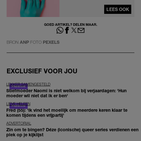
LEES OOK
GOED ARTIKEL? DELEN MAAR.
BRON
ANP
FOTO
PEXELS
EXCLUSIEF VOOR JOU
LEKKER SAMENGESTELD
Stiefmoeder Naomi is niet welkom bij verjaardagen: 'Hun
moeder wil niet dat ik er ben'
LIEVE HELEEN
Fred (55): 'Ik vind het moeilijk om meerdere keren klaar te
komen tijdens een vrijpartij'
ADVERTORIAL
Zin om te bingen? Déze (iconische) queer series verdienen een
plek op je kijklijst