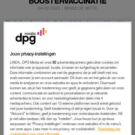
BOOSTERVACCINATIE
04-02-2022
|
RENEE DE WITTE
Na de boostervaccinatie is
relatief vaker een bijwerking
van opgezette lymfeklieren gemeld dan na de eerste en
tweede prik tegen het coronavirus.
In de meldingen die Lareb ontving, zag het
Jouw privacy-instellingen
bijwerkingencentrum daarnaast dat de reactie eerder na de
LINDA., DPG Media en onze
92
advertentiepartners gebruiken cookies om
prik ontstond, gemiddeld een halve dag tot een dag langer
informatie over je apparaat, locatie, browser en surfgedrag te verzamelen.
aanhield én dat meer melders last hadden van de klieren.
Deze informatie combineren we met de gegevens die je zelf deelt met ons,
zoals wanneer je een account aanmaakt. Dit doen we om het gebruik van onze
media te analyseren en onze websites en apps te verbeteren. Daarnaast
kunnen we, als je hier toestemming voor geeft, je gegevens gebruiken om onze
LYMFEKLIEREN
content, communicatie en aanbod te personaliseren en je relevante
advertenties te tonen, en voor marketingdoeleinden delen met 4
Vergrote lymfeklieren in de hals, oksel of rond het sleutelbeen
mediapartners. Ook content van 13 externe platformen wordt enkel getoond
is een bekende reactie na een vaccinatie. Het kan ontstaan
met jouw toestemming. Geef toestemming of stel je eigen keuze in. Door op
doordat immuuncellen in de klieren actief worden. Sommige
"Akkoord" te klikken, geef je toestemming voor onderstaande doeleinden. Wil
je niet alles toestaan, klik dan op “Instellen”. Jouw keuze kun je opnieuw
melders vertelden aan Lareb dat de lymfeklieren de grootte
aanpassen via “Privacy-instellingen” onderaan onze websites of in de menu’s
hadden van een golf- of zelfs tennisbal.
van onze apps. Lees meer in ons privacy- en cookiebeleid.
Raadpleeg ons
cookiebeleid voor meer informatie.