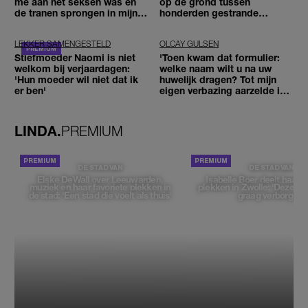
me aan het seksen was en
op de grond tussen
de tranen sprongen in mijn
honderden gestrande
ogen'
reizigers'
LEKKER SAMENGESTELD
OLCAY GULSEN
Stiefmoeder Naomi is niet
'Toen kwam dat formulier:
welkom bij verjaardagen:
welke naam wilt u na uw
'Hun moeder wil niet dat ik
huwelijk dragen? Tot mijn
er ben'
eigen verbazing aarzelde ik
geen moment'
LINDA.
PREMIUM
DE STAD VAN
DE STAD VAN
Elske DeWall over Leeuwarden,
Isabelle Boer deelt haar f
muziek en haar favoriete plekken in
plekken in Zwolle: 'Deze pl
de stad: 'Een stad die voelt als thuis'
graag verborgen'