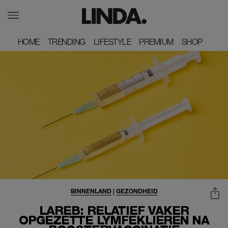
HOME
HOME
TRENDING
TRENDING
LIFESTYLE
LIFESTYLE
PREMIUM
PREMIUM
SHOP
SHOP
BINNENLAND
|
GEZONDHEID
LAREB: RELATIEF VAKER
OPGEZETTE LYMFEKLIEREN NA