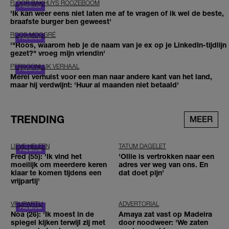
FLOOR BAKHUYS ROOZEBOOM
'Ik kan weer eens niet laten me af te vragen of ik wel de beste,
braafste burger ben geweest'
ROOS MOGGRÉ
'"Roos, waarom heb je de naam van je ex op je LinkedIn-tijdlijn
gezet?" vroeg mijn vriendin'
PERSOONLIJK VERHAAL
Merel verhuist voor een man naar andere kant van het land,
maar hij verdwijnt: 'Huur al maanden niet betaald'
TRENDING
MEER
LIEVE HELEEN
TATUM DAGELET
Fred (55): 'Ik vind het
'Ollie is vertrokken naar een
moeilijk om meerdere keren
adres ver weg van ons. En
klaar te komen tijdens een
dat doet pijn’
vrijpartij'
VRIJPARTIJ
ADVERTORIAL
Noa (26): 'Ik moest in de
Amaya zat vast op Madeira
spiegel kijken terwijl zij met
door noodweer: 'We zaten