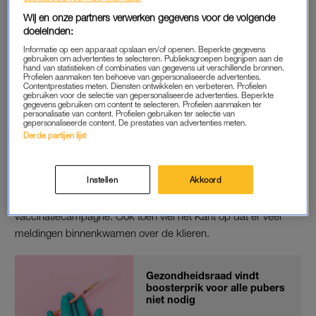
Naast opgezette klieren, kwamen er ook meer meldingen
Wij en onze partners verwerken gegevens voor de volgende
doeleinden:
binnen over pijn op de plaats waar de prik werd gezet. Andere
veelvoorkomende bijwerkingen zijn even vaak gemeld bij
Informatie op een apparaat opslaan en/of openen. Beperkte gegevens
gebruiken om advertenties te selecteren. Publieksgroepen begrijpen aan de
Lareb als na het eerste en tweede coronavaccin. Het gaat dan
hand van statistieken of combinaties van gegevens uit verschillende bronnen.
Profielen aanmaken ten behoeve van gepersonaliseerde advertenties.
bijvoorbeeld om spierpijn, koorts of koude rillingen.
Contentprestaties meten. Diensten ontwikkelen en verbeteren. Profielen
gebruiken voor de selectie van gepersonaliseerde advertenties. Beperkte
gegevens gebruiken om content te selecteren. Profielen aanmaken ter
personalisatie van content. Profielen gebruiken ter selectie van
gepersonaliseerde content. De prestaties van advertenties meten.
BOOSTERPRIK
Derde partijen lijst
In januari zei directeur van Lareb Agnes Kant dat er ongeveer
duizend meldingen per dag binnenkwamen over de
Instellen
Akkoord
boosterprik
, met uitschieters naar 2500 meldingen per dag.
Dat waren er meer dan vorig jaar op het hoogtepunt van de
vaccinatiecampagne. Ook toen viel het Kant op dat er veel
meldingen binnenkwamen over de klieren.
Gezondheidsraad vindt
boosterprik voor alle pubers
niet nodig