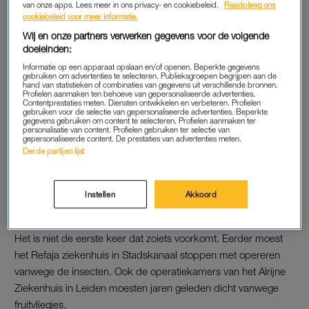
van onze apps. Lees meer in ons privacy- en cookiebeleid.
Raadpleeg ons
“We werken eraan om het OK-complex zo snel mogelijk weer
cookiebeleid voor meer informatie.
volledig in gebruik te kunnen nemen. Wanneer dit is, is op dit
Wij en onze partners verwerken gegevens voor de volgende
moment nog niet bekend”, laat het ziekenhuis weten op zijn
doeleinden:
website. “Het is belangrijk dat we het risico op een
Informatie op een apparaat opslaan en/of openen. Beperkte gegevens
wondinfectie na een operatie zo klein mogelijk maken.”
gebruiken om advertenties te selecteren. Publieksgroepen begrijpen aan de
hand van statistieken of combinaties van gegevens uit verschillende bronnen.
Profielen aanmaken ten behoeve van gepersonaliseerde advertenties.
Contentprestaties meten. Diensten ontwikkelen en verbeteren. Profielen
Er zullen verschillende maatregelen genomen om de
gebruiken voor de selectie van gepersonaliseerde advertenties. Beperkte
gegevens gebruiken om content te selecteren. Profielen aanmaken ter
fruitvliegjes te bestrijden. Ook is het ziekenhuis bezig om de
personalisatie van content. Profielen gebruiken ter selectie van
gepersonaliseerde content. De prestaties van advertenties meten.
bron te achterhalen, zodat alle operatiekamers zo snel
Derde partijen lijst
mogelijk weer open kunnen. Er wordt nog onderzocht hoe de
fruitvliegjes in de operatiekamers terecht zijn gekomen.
Instellen
Akkoord
NIET DE EERSTE KEER
Het is niet de eerste keer dat zoiets voorkomt. Eerder moest
het Refaja ziekenhuis in Stadskanaal stoppen met opereren
vanwege de insecten. Ook de operatiekamers van het Alrijne
Ziekenhuis in Leiden moesten jaren geleden dicht vanwege
fruitvliegjes.