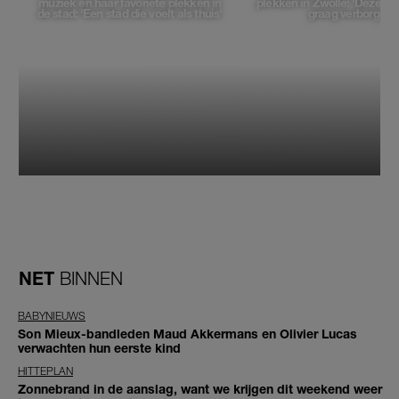
muziek en haar favoriete plekken in
plekken in Zwolle: 'Deze pl
de stad: 'Een stad die voelt als thuis'
graag verborgen'
NET
BINNEN
BABYNIEUWS
Son Mieux-bandleden Maud Akkermans en Olivier Lucas
verwachten hun eerste kind
HITTEPLAN
Zonnebrand in de aanslag, want we krijgen dit weekend weer