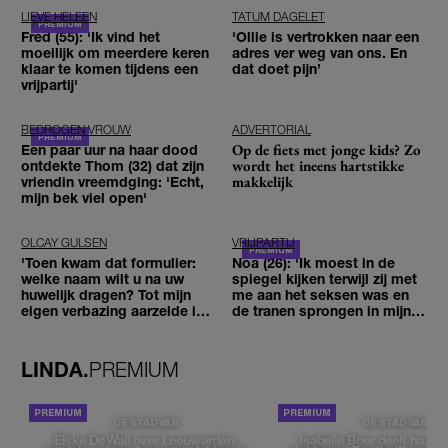
LIEVE HELEEN
TATUM DAGELET
Fred (55): 'Ik vind het
'Ollie is vertrokken naar een
moeilijk om meerdere keren
adres ver weg van ons. En
klaar te komen tijdens een
dat doet pijn’
vrijpartij'
BEDROGEN VROUW
ADVERTORIAL
Op de fiets met jonge kids? Zo
Een paar uur na haar dood
wordt het ineens hartstikke
ontdekte Thom (32) dat zijn
makkelijk
vriendin vreemdging: 'Echt,
mijn bek viel open'
OLCAY GULSEN
VRIJPARTIJ
'Toen kwam dat formulier:
Noa (26): 'Ik moest in de
welke naam wilt u na uw
spiegel kijken terwijl zij met
huwelijk dragen? Tot mijn
me aan het seksen was en
eigen verbazing aarzelde ik
de tranen sprongen in mijn
geen moment'
ogen'
LINDA.
PREMIUM
DE STAD VAN
DE STAD VAN
Elske DeWall over Leeuwarden,
Isabelle Boer deelt haar f