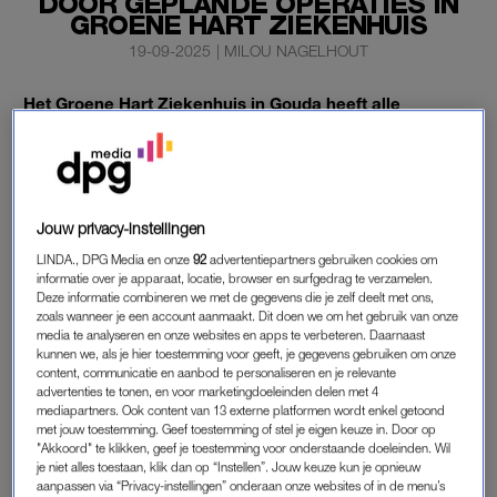
DOOR GEPLANDE OPERATIES IN
GROENE HART ZIEKENHUIS
19-09-2025
|
MILOU NAGELHOUT
Het Groene Hart Ziekenhuis in Gouda heeft alle
geplande operaties voor vandaag afgezegd. Dat komt
doordat er fruitvliegjes zijn gevonden in de
operatiekamers. Twee van de acht operatiekamers
blijven wel open voor spoedoperaties.
Jouw privacy-instellingen
Dat meldt het ziekenhuis in een persbericht.
LINDA., DPG Media en onze
92
advertentiepartners gebruiken cookies om
informatie over je apparaat, locatie, browser en surfgedrag te verzamelen.
Deze informatie combineren we met de gegevens die je zelf deelt met ons,
zoals wanneer je een account aanmaakt. Dit doen we om het gebruik van onze
FRUITVLIEGJES IN OPERATIEKAMERS
media te analyseren en onze websites en apps te verbeteren. Daarnaast
kunnen we, als je hier toestemming voor geeft, je gegevens gebruiken om onze
De niet-spoedeisende operaties die vandaag gepland
content, communicatie en aanbod te personaliseren en je relevante
stonden, worden uitgesteld. Volgens een woordvoerder van
advertenties te tonen, en voor marketingdoeleinden delen met 4
het ziekenhuis gaat het om zo’n veertig operaties. Betrokken
mediapartners. Ook content van 13 externe platformen wordt enkel getoond
met jouw toestemming. Geef toestemming of stel je eigen keuze in. Door op
patiënten zijn door het ziekenhuis geïnformeerd, meldt
RTL
"Akkoord" te klikken, geef je toestemming voor onderstaande doeleinden. Wil
Nieuws
.
je niet alles toestaan, klik dan op “Instellen”. Jouw keuze kun je opnieuw
aanpassen via “Privacy-instellingen” onderaan onze websites of in de menu’s