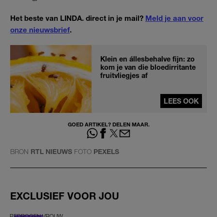
Het beste van LINDA. direct in je mail?
Meld je aan voor
onze nieuwsbrief
.
Klein en állesbehalve fijn: zo
kom je van die bloedirritante
fruitvliegjes af
LEES OOK
GOED ARTIKEL? DELEN MAAR.
BRON
RTL NIEUWS
FOTO
PEXELS
EXCLUSIEF VOOR JOU
BEDROGEN VROUW