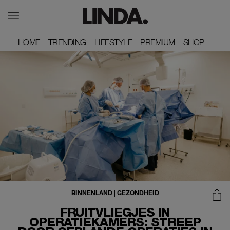
HOME
HOME
TRENDING
TRENDING
LIFESTYLE
LIFESTYLE
PREMIUM
PREMIUM
SHOP
SHOP
BINNENLAND
|
GEZONDHEID
FRUITVLIEGJES IN
OPERATIEKAMERS: STREEP