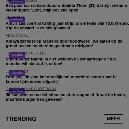
Een paar uur na haar dood ontdekte Thom (32) dat zijn vriendin
vreemdging: 'Echt, mijn bek viel open'
DE ERFENIS
Amy’s zus voert al twintig jaar strijd om erfenis van 10.000 euro:
'Op de uitvaart is ze niet geweest'
ADVERTORIAL
Amaya zat vast op Madeira door noodweer: 'We zaten op de
grond tussen honderden gestrande reizigers'
LEKKER SAMENGESTELD
Stiefmoeder Naomi is niet welkom bij verjaardagen: 'Hun
moeder wil niet dat ik er ben'
LIEVE HELEEN
Fred (55): 'Ik vind het moeilijk om meerdere keren klaar te
komen tijdens een vrijpartij'
FLOOR BAKHUYS ROOZEBOOM
'Ik kan weer eens niet laten me af te vragen of ik wel de beste,
braafste burger ben geweest'
TRENDING
MEER