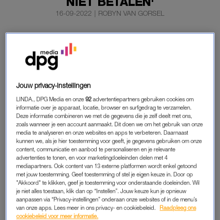
NIET BETALEN'
16-09-2022
|
ROBYN VAN GORSEL
De energiekosten blijven oplopen. In sommige gevallen
zo erg, dat de rekening stijgt met zelfs 680 procent.
Toon Kolkman uit Enschede gaat van 222 naar 1509 euro per
maand, meldt
HvNL
.
Jouw privacy-instellingen
LINDA., DPG Media en onze
92
advertentiepartners gebruiken cookies om
informatie over je apparaat, locatie, browser en surfgedrag te verzamelen.
ENERGIEREKENING
Deze informatie combineren we met de gegevens die je zelf deelt met ons,
zoals wanneer je een account aanmaakt. Dit doen we om het gebruik van onze
Toon Kolkman wist niet wat hem overkwam toen hij de mail
media te analyseren en onze websites en apps te verbeteren. Daarnaast
van energieleverancier Essent opende. “Ik dacht eerst dat het
kunnen we, als je hier toestemming voor geeft, je gegevens gebruiken om onze
om een jaarbedrag ging, maar ineens drong het tot me door
content, communicatie en aanbod te personaliseren en je relevante
advertenties te tonen, en voor marketingdoeleinden delen met 4
dat het ons nieuwe maandbedrag is.”
mediapartners. Ook content van 13 externe platformen wordt enkel getoond
met jouw toestemming. Geef toestemming of stel je eigen keuze in. Door op
Dat hij verbaasd is over deze enorme verhoging, is een
"Akkoord" te klikken, geef je toestemming voor onderstaande doeleinden. Wil
je niet alles toestaan, klik dan op “Instellen”. Jouw keuze kun je opnieuw
understatement. “Tussen neus en lippen wordt het even op
aanpassen via “Privacy-instellingen” onderaan onze websites of in de menu’s
mijn jaarrekening vermeld, zo van: o ja, je gaat even bijna
van onze apps. Lees meer in ons privacy- en cookiebeleid.
Raadpleeg ons
cookiebeleid voor meer informatie.
zevenhonderd procent meer betalen.”