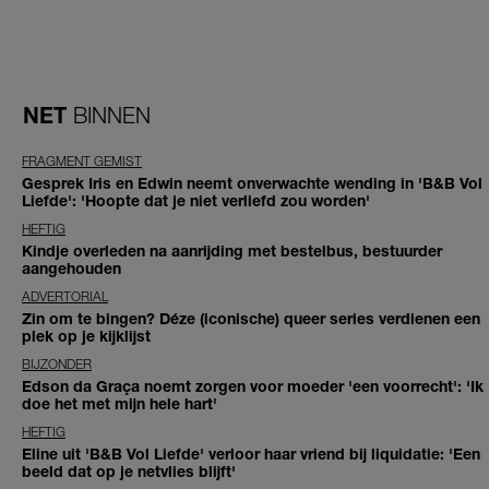
NET
BINNEN
FRAGMENT GEMIST
Gesprek Iris en Edwin neemt onverwachte wending in 'B&B Vol
Liefde': 'Hoopte dat je niet verliefd zou worden'
HEFTIG
Kindje overleden na aanrijding met bestelbus, bestuurder
aangehouden
ADVERTORIAL
Zin om te bingen? Déze (iconische) queer series verdienen een
plek op je kijklijst
BIJZONDER
Edson da Graça noemt zorgen voor moeder 'een voorrecht': 'Ik
doe het met mijn hele hart'
HEFTIG
Eline uit 'B&B Vol Liefde' verloor haar vriend bij liquidatie: 'Een
beeld dat op je netvlies blijft'