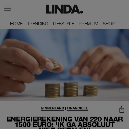
HOME
HOME
TRENDING
TRENDING
LIFESTYLE
LIFESTYLE
PREMIUM
PREMIUM
SHOP
SHOP
BINNENLAND
|
FINANCIEEL
ENERGIEREKENING VAN 220 NAAR
1500 EURO: 'IK GA ABSOLUUT