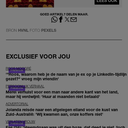
LEES OOK
GOED ARTIKEL? DELEN MAAR.
BRON
HVNL
FOTO
PEXELS
EXCLUSIEF VOOR JOU
ROOS MOGGRÉ
'"Roos, waarom heb je de naam van je ex op je LinkedIn-tijdlijn
gezet?" vroeg mijn vriendin'
PERSOONLIJK VERHAAL
Merel verhuist voor een man naar andere kant van het land,
maar hij verdwijnt: 'Huur al maanden niet betaald'
ADVERTORIAL
Jolanda reisde naar een afgelegen eiland voor de kust van
Zuid-Australië: 'Wij kwamen aan, onze koffers niet'
VERLATEN VROUW
Fae (24): 'Vreemdgaan was uit den boze, dat deed je niet, toch