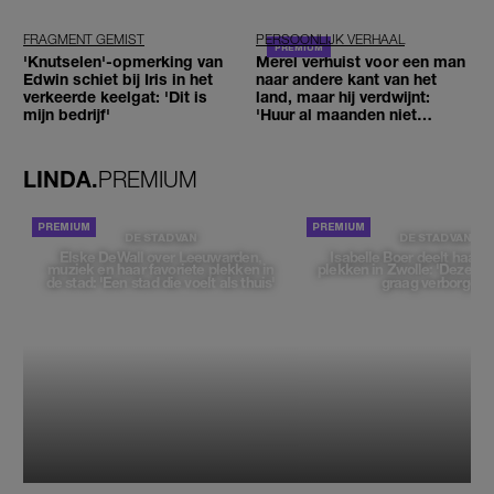
FRAGMENT GEMIST
PERSOONLIJK VERHAAL
'Knutselen'-opmerking van
Merel verhuist voor een man
Edwin schiet bij Iris in het
naar andere kant van het
verkeerde keelgat: 'Dit is
land, maar hij verdwijnt:
mijn bedrijf'
'Huur al maanden niet
betaald'
LINDA.
PREMIUM
DE STAD VAN
DE STAD VAN
Elske DeWall over Leeuwarden,
Isabelle Boer deelt haar f
muziek en haar favoriete plekken in
plekken in Zwolle: 'Deze pl
de stad: 'Een stad die voelt als thuis'
graag verborgen'