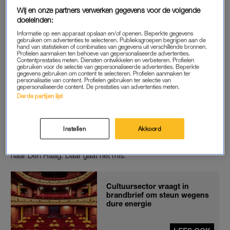
Wij en onze partners verwerken gegevens voor de volgende
doeleinden:
NIET BETALEN
Informatie op een apparaat opslaan en/of openen. Beperkte gegevens
gebruiken om advertenties te selecteren. Publieksgroepen begrijpen aan de
Of hij de energieleverancier Essent gaat betalen? “Absoluut
hand van statistieken of combinaties van gegevens uit verschillende bronnen.
Profielen aanmaken ten behoeve van gepersonaliseerde advertenties.
niet. Ik ga die energiereuzen toch niet nóg rijker maken. Laat
Contentprestaties meten. Diensten ontwikkelen en verbeteren. Profielen
gebruiken voor de selectie van gepersonaliseerde advertenties. Beperkte
ze maar komen, want zo ga je niet met klanten om. Ik zou ook
gegevens gebruiken om content te selecteren. Profielen aanmaken ter
personalisatie van content. Profielen gebruiken ter selectie van
niet weten hoe ik dit moet betalen.”
gepersonaliseerde content. De prestaties van advertenties meten.
Derde partijen lijst
Toon heeft zijn twijfels over of de oorzaak van de energiecrisis
bij de oorlog in Oekraïne ligt. “Bij mijn rekeningen van Essent
Instellen
Akkoord
staat waar het bedrag voor staat, en hier staat precies dat de
btw en de belasting wordt doorberekend. Dit gaat allemaal
naar Den Haag. Daar gaat het mis.”
Cultuursector vraagt in
brandbrief om steun wegens
dure energie