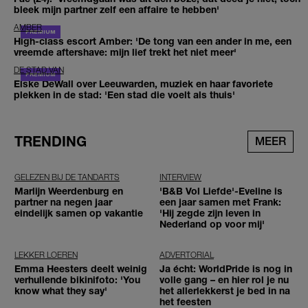
bleek mijn partner zelf een affaire te hebben'
AMBER
High-class escort Amber: 'De tong van een ander in me, een
vreemde aftershave: mijn lief trekt het niet meer'
DE STAD VAN
Elske DeWall over Leeuwarden, muziek en haar favoriete
plekken in de stad: 'Een stad die voelt als thuis'
TRENDING
MEER
GELEZEN BIJ DE TANDARTS
INTERVIEW
Marlijn Weerdenburg en
'B&B Vol Liefde'-Eveline is
partner na negen jaar
een jaar samen met Frank:
eindelijk samen op vakantie
'Hij zegde zijn leven in
Nederland op voor mij'
LEKKER LOEREN
ADVERTORIAL
Emma Heesters deelt weinig
Ja écht: WorldPride is nog in
verhullende bikinifoto: 'You
volle gang – en hier rol je nu
know what they say'
het allerlekkerst je bed in na
het feesten