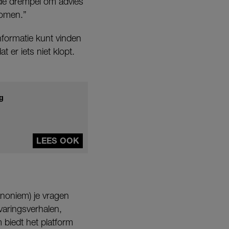
de drempel om advies
komen.”
nformatie kunt vinden
t er iets niet klopt.
g
LEES OOK
anoniem) je vragen
varingsverhalen,
m biedt het platform