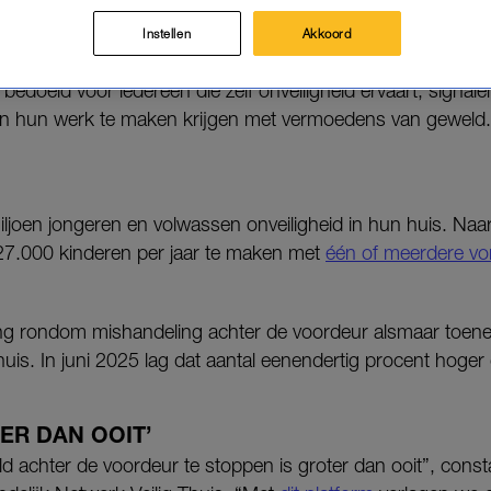
n nieuw online platform. Dit moet het makkelijker e
Instellen
Akkoord
geweld of kindermishandeling te melden.
 bedoeld voor iedereen die zelf onveiligheid ervaart, signal
 in hun werk te maken krijgen met vermoedens van geweld.
miljoen jongeren en volwassen onveiligheid in hun huis. Naar
27.000 kinderen per jaar te maken met
één of meerdere v
 rondom mishandeling achter de voordeur alsmaar toeneem
 Thuis. In juni 2025 lag dat aantal eenendertig procent hoger
ER DAN OOIT’
 achter de voordeur te stoppen is groter dan ooit”, const