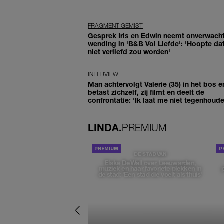
FRAGMENT GEMIST
Gesprek Iris en Edwin neemt onverwach
wending in 'B&B Vol Liefde': 'Hoopte dat
niet verliefd zou worden'
INTERVIEW
Man achtervolgt Valerie (35) in het bos e
betast zichzelf, zij filmt en deelt de
confrontatie: 'Ik laat me niet tegenhoude
LINDA.
PREMIUM
DE STAD VAN
Elske DeWall over Leeuwarden,
muziek en haar favoriete plekken in
de stad: 'Een stad die voelt als thuis'