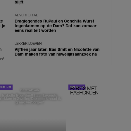
blijft'
ADVERTORIAL
te
Draglegendes RuPaul en Conchita Wurst
 je
tegenkomen op de Dam? Dat kan zomaar
eens realiteit worden
LEKKER LOEREN
n
Vijftien jaar later: Bas Smit en Nicolette van
Dam maken foto van huwelijksaanzoek na
n'
EXPATS MET
STOM!
DE STAD VAN
RASHONDEN
Isabelle Boer deelt haar favoriete
plekken in Zwolle: 'Deze plek houd ik
graag verborgen'