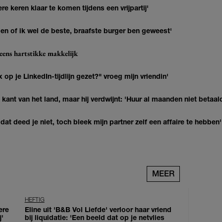
re keren klaar te komen tijdens een vrijpartij'
agen of ik wel de beste, braafste burger ben geweest'
eens hartstikke makkelijk
op je LinkedIn-tijdlijn gezet?" vroeg mijn vriendin'
kant van het land, maar hij verdwijnt: 'Huur al maanden niet betaal
at deed je niet, toch bleek mijn partner zelf een affaire te hebben'
MEER
HEFTIG
ere
Eline uit 'B&B Vol Liefde' verloor haar vriend
j'
bij liquidatie: 'Een beeld dat op je netvlies