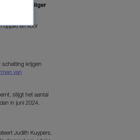
n laagdrempeliger
en oppikt én voor
 schatting krijgen
ormen van
t, stijgt het aantal
 dan in juni 2024.
ateert Judith Kuypers,