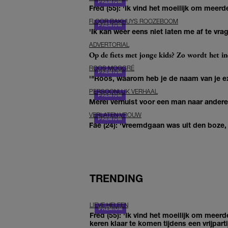
Fred (55): 'Ik vind het moeilijk om meerde
FLOOR BAKHUYS ROOZEBOOM
'Ik kan weer eens niet laten me af te vr
ADVERTORIAL
Op de fiets met jonge kids? Zo wordt het in
ROOS MOGGRÉ
'"Roos, waarom heb je de naam van je ex 
PERSOONLIJK VERHAAL
Merel verhuist voor een man naar andere 
VERLATEN VROUW
Fae (24): 'Vreemdgaan was uit den boze, d
TRENDING
LIEVE HELEEN
Fred (55): 'Ik vind het moeilijk om meerd
keren klaar te komen tijdens een vrijparti