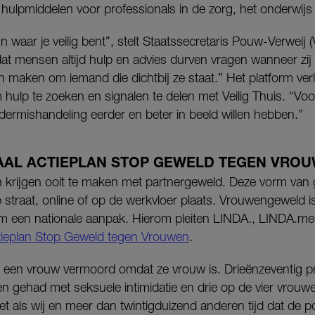
 hulpmiddelen voor professionals in de zorg, het onderwijs e
n waar je veilig bent”, stelt Staatssecretaris Pouw-Verweij 
dat mensen altijd hulp en advies durven vragen wanneer zij z
n maken om iemand die dichtbij ze staat.” Het platform ve
hulp te zoeken en signalen te delen met Veilig Thuis. “Voo
ndermishandeling eerder en beter in beeld willen hebben.”
NAAL ACTIEPLAN STOP GEWELD TEGEN VROU
n krijgen ooit te maken met partnergeweld. Deze vorm van 
 straat, online of op de werkvloer plaats. Vrouwengeweld is
om een nationale aanpak. Hierom pleiten LINDA., LINDA.
tieplan Stop Geweld tegen Vrouwen
.
 een vrouw vermoord omdat ze vrouw is. Drieënzeventig p
 gehad met seksuele intimidatie en drie op de vier vrouwe
 net als wij en meer dan twintigduizend anderen tijd dat de po