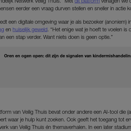
delijk Netwerk Veilig Thuis. “Met
dit platform
verlagen we 
nsen eerder een vraag durven stellen en sneller in actie 
edt een digitale omgeving waar je als bezoeker (anoniem) i
ng
en
huiselijk geweld
. “Het enige wat je hoeft te voelen is da
dan een stap verder. Want niets doen is geen optie.”
Oren en ogen open: dít zijn de signalen van kindermishandelin
atform van Veilig Thuis bevat onder andere een AI-tool die (
rt waar je hulp kunt zoeken. Ook geeft het toegang tot er
 werk van Veilig Thuis én themaverhalen. In een later stadiu