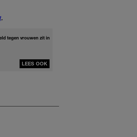
f
.
ld tegen vrouwen zit in
LEES OOK