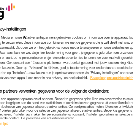
cy-instellingen
 Media en onze
92
advertentiepartners gebruiken cookies om informatie over je apparaat, lo
g te verzamelen. Deze informatie combineren we met de gegevens die je zelf deelt met ons, z
aanmaakt. Dit doen we om het gebruik van onze media te analyseren en onze websites en a
Daarnaast kunnen we, als je hier toestemming voor geeft, je gegevens gebruiken om onze con
 en aanbod te personaliseren en je relevante advertenties te tonen, en voor marketingdoele
ers. Ook content van 13 externe platformen wordt enkel getoond met jouw toestemming. Ge
gen keuze in. Door op "Akkoord" te klikken, geef je toestemming voor onderstaande doeleinden. 
k dan op “Instellen”. Jouw keuze kun je opnieuw aanpassen via “Privacy-instellingen” ondera
u’s van onze apps. Lees meer in ons privacy- en cookiebeleid.
BINNENLAND
|
ACHTER HET NIEUWS
Raadpleeg ons cookiebeleid 
TFORM VEILIG THUIS: 'U
e partners verwerken gegevens voor de volgende doeleinden:
ACHTER DE VOORDEUR TE
p een apparaat opslaan en/of openen. Beperkte gegevens gebruiken om advertenties te sele
pen begrijpen aan de hand van statistieken of combinaties van gegevens uit verschillende br
GROTER DAN OOIT'
 behoeve van gepersonaliseerde advertenties. Contentprestaties meten. Diensten ontwikkel
Profielen gebruiken voor de selectie van gepersonaliseerde advertenties. Beperkte gegeven
lecteren. Profielen aanmaken ter personalisatie van content. Profielen gebruiken ter selectie 
22-09-2025
|
LINDA.
eerde content. De prestaties van advertenties meten.
 lijst
andelijke meld- en adviespunt voor huiselijk geweld 