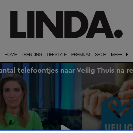
HOME
HOME
TRENDING
TRENDING
LIFESTYLE
LIFESTYLE
PREMIUM
PREMIUM
SHOP
SHOP
MEER
MEER