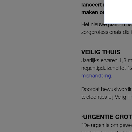
lanceert maandag ee
maken om huiselijk 
Het nieuwe platform is
zorgprofessionals die
VEILIG THUIS
Jaarlijks ervaren 1,3 
negentigduizend tot 1
mishandeling
.
Doordat bewustwording
telefoontjes bij Veilig
‘URGENTIE GROT
“De urgentie om geweld