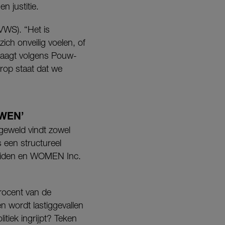
n justitie.
(VWS). “Het is
ich onveilig voelen, of
rlaagt volgens Pouw-
rop staat dat we
WEN’
geweld vindt zowel
 een structureel
meiden en WOMEN Inc.
rocent van de
n wordt lastiggevallen
litiek ingrijpt? Teken