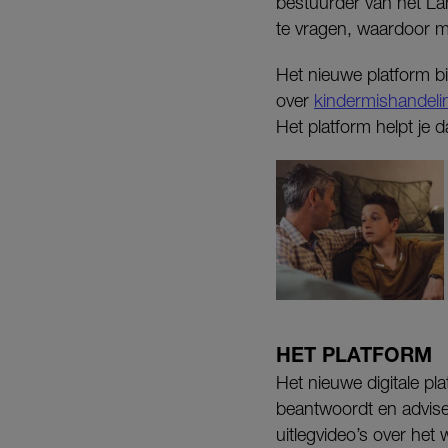
bestuurder van het Lan
te vragen, waardoor me
Het nieuwe platform bi
over
kindermishandeli
Het platform helpt je 
HET PLATFORM
Het nieuwe digitale pl
beantwoordt en advisee
uitlegvideo’s over het