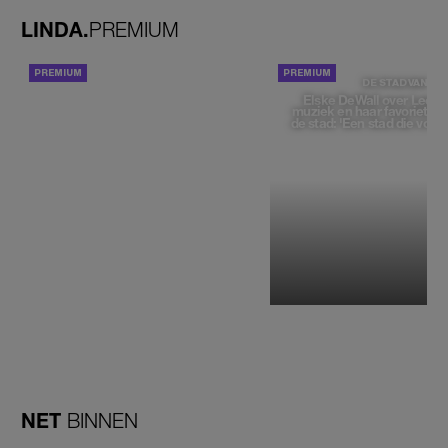
LINDA.
PREMIUM
ACHTERGROND
DE STAD VAN
Elske DeWall over Leeu
muziek en haar favoriete p
de stad: 'Een stad die voelt 
NET
BINNEN