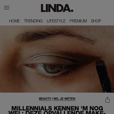
HOME
HOME
TRENDING
TRENDING
LIFESTYLE
LIFESTYLE
PREMIUM
PREMIUM
SHOP
SHOP
BEAUTY
|
WIL JE WETEN
MILLENNIALS KENNEN 'M NOG
WEL: DEZE OPVALLENDE MAKE-