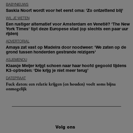
BABYNIEUWS
Saskia Noort wordt voor het eerst oma: 'Zo ontzettend blij'
WIL JE WETEN
Een rustiger alternatief voor Amsterdam en Venetië? 'The New
York Times' tipt deze Europese stad (op slechts een paar uur
rijden)
ADVERTORIAL
Amaya zat vast op Madeira door noodweer: 'We zaten op de
grond tussen honderden gestrande reizigers'
ASJEMENOU
Klaasje Meijer krijgt schoen naar haar hoofd gegooid tijdens
K3-optreden: ‘Die krijg je niet meer terug’
DATEPRAAT
Fuck daten: een relatie krijgen (en houden) voelt soms bijna
onmogelijk
Volg ons