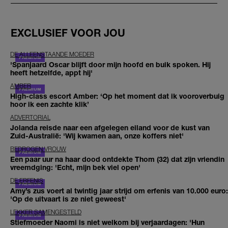
EXCLUSIEF VOOR JOU
DE ALLEENSTAANDE MOEDER
'Spanjaard Oscar blijft door mijn hoofd en buik spoken. Hij
heeft hetzelfde, appt hij'
AMBER
High-class escort Amber: ‘Op het moment dat ik vooroverbuig
hoor ik een zachte klik’
ADVERTORIAL
Jolanda reisde naar een afgelegen eiland voor de kust van
Zuid-Australië: 'Wij kwamen aan, onze koffers niet'
BEDROGEN VROUW
Een paar uur na haar dood ontdekte Thom (32) dat zijn vriendin
vreemdging: 'Echt, mijn bek viel open'
DE ERFENIS
Amy’s zus voert al twintig jaar strijd om erfenis van 10.000 euro:
'Op de uitvaart is ze niet geweest'
LEKKER SAMENGESTELD
Stiefmoeder Naomi is niet welkom bij verjaardagen: 'Hun