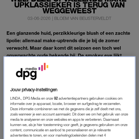
UPKLASSIEKER IS TERUG VAN
WEGGEWEEST
03-06-2026
|
BLOEM VAN BEIJSTERVELDT
Een glanzende huid, perzikkleurige blush of een zachte
lipolie: allemaal make-uptrends die je bij de zomer
verwacht. Maar daar komt dit seizoen een toch wel
onverwachte oude bekende bij. De smokey eye lijkt
namelijk weer terug te zijn – tijdens warme
zomerdagen, ja.
Vooral
millennials
zullen even twee keer knipperen. De
Jouw privacy-instellingen
donkere ooglook was begin jaren nul immers niet weg te
LINDA., DPG Media en onze
92
advertentiepartners gebruiken cookies om
denken uit muziekvideo’s, tijdschriften en het uitgaansleven.
informatie over je apparaat, locatie, browser en surfgedrag te verzamelen.
Deze informatie combineren we met de gegevens die je zelf deelt met ons,
zoals wanneer je een account aanmaakt. Dit doen we om het gebruik van onze
media te analyseren en onze websites en apps te verbeteren. Daarnaast
DE SMOKEY EYE
kunnen we, als je hier toestemming voor geeft, je gegevens gebruiken om onze
content, communicatie en aanbod te personaliseren en je relevante
Volgens het Britse
Stylist
blijkt uit het Pinterest Summer Trend
advertenties te tonen, en voor marketingdoeleinden delen met 4