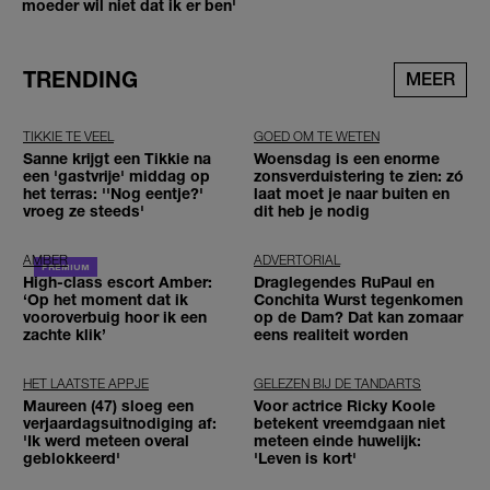
moeder wil niet dat ik er ben'
TRENDING
MEER
TIKKIE TE VEEL
GOED OM TE WETEN
Sanne krijgt een Tikkie na
Woensdag is een enorme
een 'gastvrije' middag op
zonsverduistering te zien: zó
het terras: ''Nog eentje?'
laat moet je naar buiten en
vroeg ze steeds'
dit heb je nodig
AMBER
ADVERTORIAL
High-class escort Amber:
Draglegendes RuPaul en
‘Op het moment dat ik
Conchita Wurst tegenkomen
vooroverbuig hoor ik een
op de Dam? Dat kan zomaar
zachte klik’
eens realiteit worden
HET LAATSTE APPJE
GELEZEN BIJ DE TANDARTS
Maureen (47) sloeg een
Voor actrice Ricky Koole
verjaardagsuitnodiging af:
betekent vreemdgaan niet
'Ik werd meteen overal
meteen einde huwelijk:
geblokkeerd'
'Leven is kort'