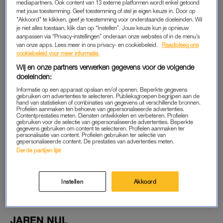
Report dat zoekopdrachten naar smokey eyes en uitgelopen
mediapartners. Ook content van 13 externe platformen wordt enkel getoond
met jouw toestemming. Geef toestemming of stel je eigen keuze in. Door op
eyeliner ineens significant toenemen. Opvallend, want donkere
"Akkoord" te klikken, geef je toestemming voor onderstaande doeleinden. Wil
oogmake-up wordt meestal eerder geassocieerd met de
je niet alles toestaan, klik dan op “Instellen”. Jouw keuze kun je opnieuw
aanpassen via “Privacy-instellingen” onderaan onze websites of in de menu’s
herfst en winter dan met zonnige stranddagen.
van onze apps. Lees meer in ons privacy- en cookiebeleid.
Raadpleeg ons
cookiebeleid voor meer informatie.
Toch lijkt daar nu verandering in te komen. Waar de afgelopen
Wij en onze partners verwerken gegevens voor de volgende
jaren vooral draaiden om natuurlijke make-up en een frisse,
doeleinden:
glanzende
uitstraling, verschuift dat nu dus langzaam naar het
Informatie op een apparaat opslaan en/of openen. Beperkte gegevens
zwaardere werk.
gebruiken om advertenties te selecteren. Publieksgroepen begrijpen aan de
hand van statistieken of combinaties van gegevens uit verschillende bronnen.
Profielen aanmaken ten behoeve van gepersonaliseerde advertenties.
Contentprestaties meten. Diensten ontwikkelen en verbeteren. Profielen
gebruiken voor de selectie van gepersonaliseerde advertenties. Beperkte
Grijze concealer onder je
gegevens gebruiken om content te selecteren. Profielen aanmaken ter
ogen? Dít opmerkelijke
personalisatie van content. Profielen gebruiken ter selectie van
beautyproduct vliegt het
gepersonaliseerde content. De prestaties van advertenties meten.
internet over
Derde partijen lijst
LEES OOK
Instellen
Akkoord
JAREN NUL