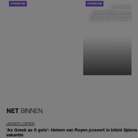
ACHTERGROND
DE STAD VAN
Elske DeWall over Leeu
muziek en haar favoriete p
de stad: 'Een stad die voelt 
NET
BINNEN
LEKKER LOEREN
'As Greek as it gets': Heleen van Royen poseert in bikini tijdens
vakantie