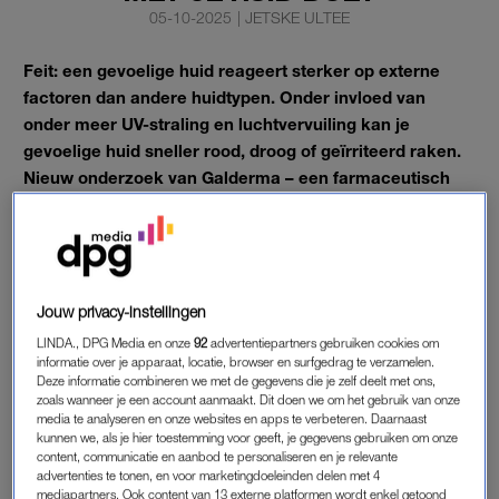
05-10-2025
|
JETSKE ULTEE
Feit: een gevoelige huid reageert sterker op externe
factoren dan andere huidtypen. Onder invloed van
onder meer UV-straling en luchtvervuiling kan je
gevoelige huid sneller rood, droog of geïrriteerd raken.
Nieuw onderzoek van Galderma – een farmaceutisch
bedrijf dat zich wereldwijd richt op dermatologie – laat
de negatieve impact zien van een moderne leefstijl in
een stadse omgeving op de gevoelige huid.
Spoiler: die impact is groot.
Jouw privacy-instellingen
LINDA., DPG Media en onze
92
advertentiepartners gebruiken cookies om
informatie over je apparaat, locatie, browser en surfgedrag te verzamelen.
DRIE GROEPEN ONDER DE LOEP
Deze informatie combineren we met de gegevens die je zelf deelt met ons,
zoals wanneer je een account aanmaakt. Dit doen we om het gebruik van onze
Aan het onderzoek van Galderma deden honderdvijftig
media te analyseren en onze websites en apps te verbeteren. Daarnaast
Chinese vrouwen tussen de 35 en 50 jaar mee. Ze waren
kunnen we, als je hier toestemming voor geeft, je gegevens gebruiken om onze
content, communicatie en aanbod te personaliseren en je relevante
verdeeld in drie groepen: vrouwen met een gevoelige huid die
advertenties te tonen, en voor marketingdoeleinden delen met 4
in een moderne, stedelijke omgeving wonen, vrouwen met een
mediapartners. Ook content van 13 externe platformen wordt enkel getoond