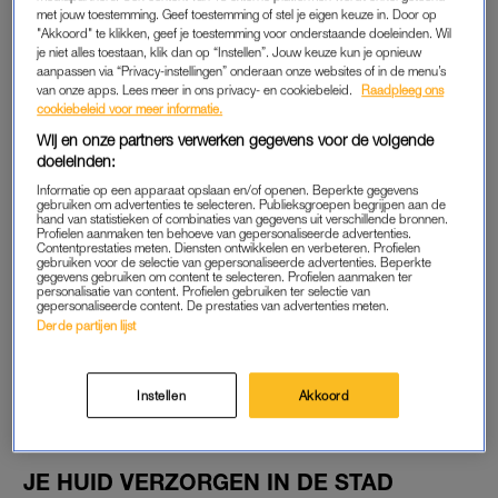
gevoelige huid die in een minder stedelijke omgeving wonen
met jouw toestemming. Geef toestemming of stel je eigen keuze in. Door op
"Akkoord" te klikken, geef je toestemming voor onderstaande doeleinden. Wil
én vrouwen die wél in de stad wonen, maar geen gevoelige
je niet alles toestaan, klik dan op “Instellen”. Jouw keuze kun je opnieuw
huid hebben. En de verschillen waren niet mis.
aanpassen via “Privacy-instellingen” onderaan onze websites of in de menu’s
van onze apps. Lees meer in ons privacy- en cookiebeleid.
Raadpleeg ons
cookiebeleid voor meer informatie.
ONTSTEKINGEN EN PIGMENTVLEKKEN
Wij en onze partners verwerken gegevens voor de volgende
doeleinden:
De meest opvallende uitkomst? Bij vrouwen met een gevoelige
Informatie op een apparaat opslaan en/of openen. Beperkte gegevens
huid in de stad was de concentratie van de ontstekingsmarker
gebruiken om advertenties te selecteren. Publieksgroepen begrijpen aan de
hand van statistieken of combinaties van gegevens uit verschillende bronnen.
prostaglandine E2 (PGE₂) maar liefst drie keer zo hoog.
Profielen aanmaken ten behoeve van gepersonaliseerde advertenties.
Contentprestaties meten. Diensten ontwikkelen en verbeteren. Profielen
gebruiken voor de selectie van gepersonaliseerde advertenties. Beperkte
Dit is het biologische bewijs voor wat je misschien zelf merkt
gegevens gebruiken om content te selecteren. Profielen aanmaken ter
personalisatie van content. Profielen gebruiken ter selectie van
als je een gevoelige huid hebt en in de stad woont: je
gepersonaliseerde content. De prestaties van advertenties meten.
huidbarrière is zwakker, waardoor roodheid en irritatie veel
Derde partijen lijst
sneller de kop opsteken. Ook zagen de onderzoekers meer
tekenen van oxidatieve stress en pigmentatie. Kortom: de
Instellen
Akkoord
stadse omgeving zet je gevoelige huid flink onder druk.
JE HUID VERZORGEN IN DE STAD