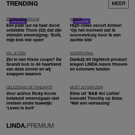
TRENDING
MEER
BEDROGEN VROUW
AMBER
Een paar uur na haar dood
High-class escort Amber:
ontdekte Thom (32) dat zijn
‘Op het moment dat ik
vriendin vreemdging: 'Echt,
vooroverbuig hoor ik een
mijn bek viel open'
zachte klik’
WIL JE ZIEN
ADVERTORIAL
Zin in een frisse coupe? De
Dankzij dit hightech product
Scandi bob is dé haartrend
kregen LINDA.lezers frissere
van deze zomer en wij
en schonere tanden
snappen waarom
GELEZEN BIJ DE TANDARTS
MOET JE EVEN ZIEN
Voor actrice Ricky Koole
Eline uit 'B&B Vol Liefde'
betekent vreemdgaan niet
bezoekt Timothy op Ibiza:
meteen einde huwelijk:
'Wat een verrassing'
'Leven is kort'
LINDA.
PREMIUM