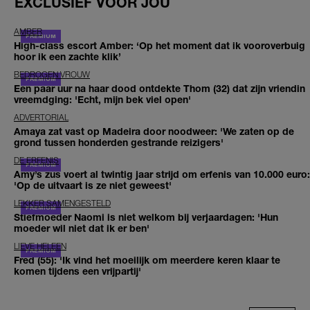
EXCLUSIEF VOOR JOU
AMBER
High-class escort Amber: ‘Op het moment dat ik vooroverbuig
hoor ik een zachte klik’
BEDROGEN VROUW
Een paar uur na haar dood ontdekte Thom (32) dat zijn vriendin
vreemdging: 'Echt, mijn bek viel open'
ADVERTORIAL
Amaya zat vast op Madeira door noodweer: 'We zaten op de
grond tussen honderden gestrande reizigers'
DE ERFENIS
Amy’s zus voert al twintig jaar strijd om erfenis van 10.000 euro:
'Op de uitvaart is ze niet geweest'
LEKKER SAMENGESTELD
Stiefmoeder Naomi is niet welkom bij verjaardagen: 'Hun
moeder wil niet dat ik er ben'
LIEVE HELEEN
Fred (55): 'Ik vind het moeilijk om meerdere keren klaar te
komen tijdens een vrijpartij'