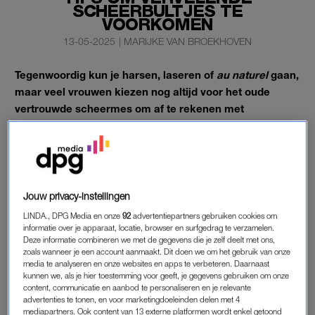
SCHEERBULTJES TE
VOORKOMEN
13-05-2025
|
MARIJKE VAN BROEKHOVEN
Tegenwoordig kun je harsen, laseren of
au naturel
gaan,
maar veel vrouwen kiezen nog altijd voor het oude
vertrouwde scheermes om af te rekenen met
ongewenste haartjes. Helaas zorgt een scheerbeurt
soms voor vervelende scheerbultjes en irritaties. Wat is
daar eigenlijk tegen te doen?
We zetten een aantal tips op een rij.
Jouw privacy-instellingen
LINDA., DPG Media en onze
92
advertentiepartners gebruiken cookies om
informatie over je apparaat, locatie, browser en surfgedrag te verzamelen.
ZO KUN JE SCHEERBULTJES
Deze informatie combineren we met de gegevens die je zelf deelt met ons,
VOORKOMEN
zoals wanneer je een account aanmaakt. Dit doen we om het gebruik van onze
media te analyseren en onze websites en apps te verbeteren. Daarnaast
kunnen we, als je hier toestemming voor geeft, je gegevens gebruiken om onze
content, communicatie en aanbod te personaliseren en je relevante
SCRUBBEN MAAR
advertenties te tonen, en voor marketingdoeleinden delen met 4
mediapartners. Ook content van 13 externe platformen wordt enkel getoond
Een gladde huid is het beste oppervlak voor je scheermes.