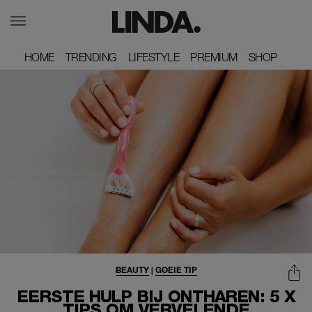
HOME
HOME
TRENDING
TRENDING
LIFESTYLE
LIFESTYLE
PREMIUM
PREMIUM
SHOP
SHOP
BEAUTY
|
GOEIE TIP
EERSTE HULP BIJ ONTHAREN: 5 X
TIPS OM VERVELENDE