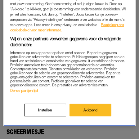
met jouw toestemming. Geef toestemming of stel je eigen keuze in. Door op
Verwijder voordat je met je scheermes aan de gang gaat dus
"Akkoord" te klikken, geef je toestemming voor onderstaande doeleinden. Wil
eerst de dode huidcellen. Er zijn genoeg milde
scrubs
op de
je niet alles toestaan, klik dan op “Instellen”. Jouw keuze kun je opnieuw
aanpassen via “Privacy-instellingen” onderaan onze websites of in de menu’s
markt om ook je bikinilijn mee te scrubben. Zo komen haartjes
van onze apps. Lees meer in ons privacy- en cookiebeleid.
Raadpleeg ons
die vastzitten los en voorkom je huidirritatie.
cookiebeleid voor meer informatie.
Wij en onze partners verwerken gegevens voor de volgende
doeleinden:
SCHEERSCHUIM
Informatie op een apparaat opslaan en/of openen. Beperkte gegevens
gebruiken om advertenties te selecteren. Publieksgroepen begrijpen aan de
Gebruik je altijd zeep tijdens het scheren? Tijd om over te
hand van statistieken of combinaties van gegevens uit verschillende bronnen.
Profielen aanmaken ten behoeve van gepersonaliseerde advertenties.
stappen op scheerschuim, -gel of -crème. Dit beschermt
Contentprestaties meten. Diensten ontwikkelen en verbeteren. Profielen
gebruiken voor de selectie van gepersonaliseerde advertenties. Beperkte
tegen scheerirritatie en zorgt er ook voor dat je huid
gegevens gebruiken om content te selecteren. Profielen aanmaken ter
gehydrateerd blijft. Bij een gevoelige huid kun je het beste
personalisatie van content. Profielen gebruiken ter selectie van
gepersonaliseerde content. De prestaties van advertenties meten.
kiezen voor ongeparfumeerde producten. Laat de gel voor je
Derde partijen lijst
gaat scheren even intrekken. Dat maakt de haartjes zachter en
het scheren makkelijker. En helpt mee tegen de strijd van
Instellen
Akkoord
scheerbultjes.
SCHEERMESJE