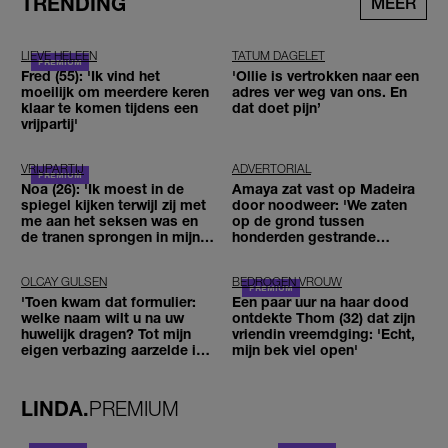
TRENDING
MEER
LIEVE HELEEN
TATUM DAGELET
Fred (55): 'Ik vind het
'Ollie is vertrokken naar een
moeilijk om meerdere keren
adres ver weg van ons. En
klaar te komen tijdens een
dat doet pijn’
vrijpartij'
VRIJPARTIJ
ADVERTORIAL
Noa (26): 'Ik moest in de
Amaya zat vast op Madeira
spiegel kijken terwijl zij met
door noodweer: 'We zaten
me aan het seksen was en
op de grond tussen
de tranen sprongen in mijn
honderden gestrande
ogen'
reizigers'
OLCAY GULSEN
BEDROGEN VROUW
'Toen kwam dat formulier:
Een paar uur na haar dood
welke naam wilt u na uw
ontdekte Thom (32) dat zijn
huwelijk dragen? Tot mijn
vriendin vreemdging: 'Echt,
eigen verbazing aarzelde ik
mijn bek viel open'
geen moment'
LINDA.
PREMIUM