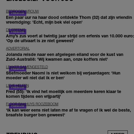
BEDROGEN VROUW
Een paar uur na haar dood ontdekte Thom (32) dat zijn vriendin
vreemdging: 'Echt, mijn bek viel open'
DE ERFENIS
Amy’s zus voert al twintig jaar strijd om erfenis van 10.000 euro:
'Op de uitvaart is ze niet geweest'
ADVERTORIAL
Jolanda reisde naar een afgelegen eiland voor de kust van
Zuid-Australië: 'Wij kwamen aan, onze koffers niet'
LEKKER SAMENGESTELD
Stiefmoeder Naomi is niet welkom bij verjaardagen: 'Hun
moeder wil niet dat ik er ben'
LIEVE HELEEN
Fred (55): 'Ik vind het moeilijk om meerdere keren klaar te
komen tijdens een vrijpartij'
FLOOR BAKHUYS ROOZEBOOM
'Ik kan weer eens niet laten me af te vragen of ik wel de beste,
braafste burger ben geweest'