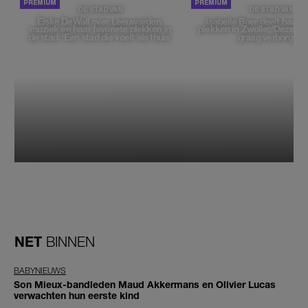
DE STAD VAN
DE STAD VAN
Elske DeWall over Leeuwarden,
Isabelle Boer deelt haar f
muziek en haar favoriete plekken in
plekken in Zwolle: 'Deze pl
de stad: 'Een stad die voelt als thuis'
graag verborgen'
NET
BINNEN
BABYNIEUWS
Son Mieux-bandleden Maud Akkermans en Olivier Lucas
verwachten hun eerste kind