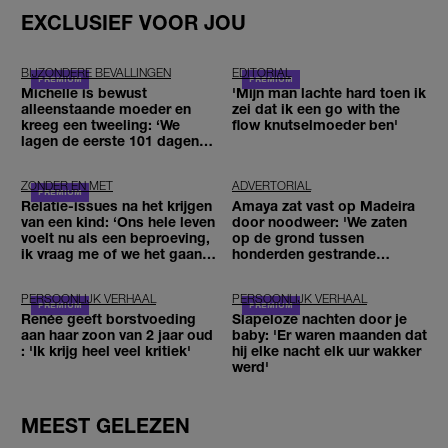
EXCLUSIEF VOOR JOU
BIJZONDERE BEVALLINGEN
EDITORIAL
Michelle is bewust
'Mijn man lachte hard toen ik
alleenstaande moeder en
zei dat ik een go with the
kreeg een tweeling: ‘We
flow knutselmoeder ben'
lagen de eerste 101 dagen in
het ziekenhuis’
ZONDER EN MET
ADVERTORIAL
Relatie-issues na het krijgen
Amaya zat vast op Madeira
van een kind: ‘Ons hele leven
door noodweer: 'We zaten
voelt nu als een beproeving,
op de grond tussen
ik vraag me of we het gaan
honderden gestrande
redden'
reizigers'
PERSOONLIJK VERHAAL
PERSOONLIJK VERHAAL
Renée geeft borstvoeding
Slapeloze nachten door je
aan haar zoon van 2 jaar oud
baby: 'Er waren maanden dat
: 'Ik krijg heel veel kritiek'
hij elke nacht elk uur wakker
werd'
MEEST GELEZEN