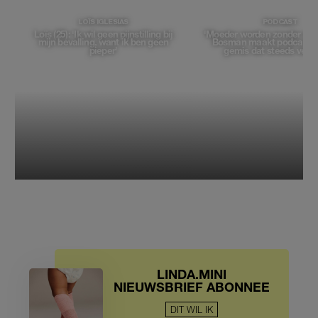
LOÏS IGLESIAS
PODCAST
Loïs (25): 'Ik wil geen pijnstilling bij
'Moeder worden zonder moed
mijn bevalling, want ik ben geen
Bosman maakt podcast o
pieper'
gemis dat steeds vera
LINDA.MINI
NIEUWSBRIEF ABONNEE
DIT WIL IK