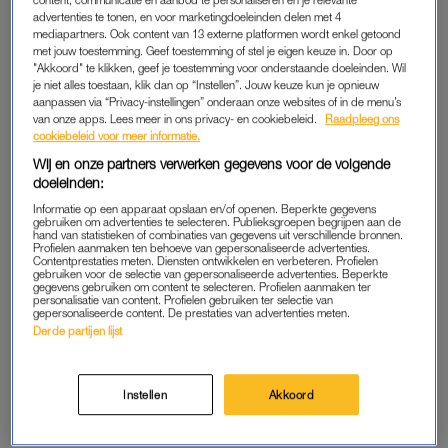
stickers geven ook een signaal af aan AI dat er een deel van
advertenties te tonen, en voor marketingdoeleinden delen met 4
de foto ontbreekt. En AI wil niets liever dan de foto weer
mediapartners. Ook content van 13 externe platformen wordt enkel getoond
met jouw toestemming. Geef toestemming of stel je eigen keuze in. Door op
‘invullen’.
"Akkoord" te klikken, geef je toestemming voor onderstaande doeleinden. Wil
je niet alles toestaan, klik dan op “Instellen”. Jouw keuze kun je opnieuw
De politie van Zuidoost-Fryslân deelde daarom de volgende
aanpassen via “Privacy-instellingen” onderaan onze websites of in de menu’s
van onze apps. Lees meer in ons privacy- en cookiebeleid.
Raadpleeg ons
waarschuwing: ‘AI kijkt fundamenteel anders dan mensen.
cookiebeleid voor meer informatie.
Waar wij geruststelling voelen omdat iets is afgedekt,
ziet AI
Wij en onze partners verwerken gegevens voor de volgende
een algoritme
van patronen, verhoudingen en ontbrekende
doeleinden:
informatie die met grote nauwkeurigheid kan worden
Informatie op een apparaat opslaan en/of openen. Beperkte gegevens
aangevuld.’ (De volledige post vind je onderaan dit artikel.)
gebruiken om advertenties te selecteren. Publieksgroepen begrijpen aan de
hand van statistieken of combinaties van gegevens uit verschillende bronnen.
Profielen aanmaken ten behoeve van gepersonaliseerde advertenties.
Contentprestaties meten. Diensten ontwikkelen en verbeteren. Profielen
gebruiken voor de selectie van gepersonaliseerde advertenties. Beperkte
AFMETING STICKER VAN BELANG
gegevens gebruiken om content te selecteren. Profielen aanmaken ter
personalisatie van content. Profielen gebruiken ter selectie van
Gebruik je een sticker uit veiligheid- en privacyoverwegingen?
gepersonaliseerde content. De prestaties van advertenties meten.
Derde partijen lijst
Dan is het volgens Theo Gevers belangrijk om de juiste grootte
van de sticker te kiezen. “Om het doel van deze digitale
stickers te bereiken, is het belangrijk een volledig dekkende
Instellen
Akkoord
emoji te gebruiken. Kies je een kleine sticker waarbij het hoofd
niet geheel wordt afgedekt? Dan kan AI raden wat daaronder