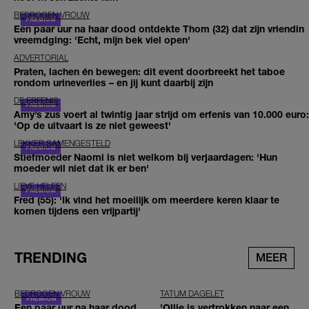
BEDROGEN VROUW
Een paar uur na haar dood ontdekte Thom (32) dat zijn vriendin
vreemdging: 'Echt, mijn bek viel open'
ADVERTORIAL
Praten, lachen én bewegen: dit event doorbreekt het taboe
rondom urineverlies – en jij kunt daarbij zijn
DE ERFENIS
Amy’s zus voert al twintig jaar strijd om erfenis van 10.000 euro:
'Op de uitvaart is ze niet geweest'
LEKKER SAMENGESTELD
Stiefmoeder Naomi is niet welkom bij verjaardagen: 'Hun
moeder wil niet dat ik er ben'
LIEVE HELEEN
Fred (55): 'Ik vind het moeilijk om meerdere keren klaar te
komen tijdens een vrijpartij'
TRENDING
MEER
BEDROGEN VROUW
TATUM DAGELET
Een paar uur na haar dood
'Ollie is vertrokken naar een