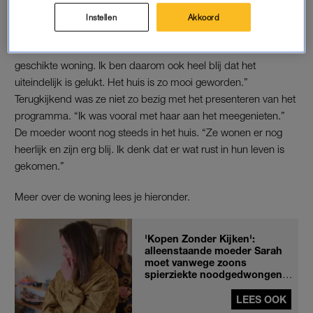
spierziekte een huis zocht.
Instellen
Akkoord
“Mijn eigen dochter heeft epilepsie, dus ik snap dat je als
alleenstaande moeder moeite hebt met het vinden van een
geschikte woning. Ik ben daarom ook heel blij dat het
uiteindelijk is gelukt. Het huis is zo mooi geworden.”
Terugkijkend was ze niet zo bezig met het presenteren van het
programma. “Ik was vooral met haar aan het meegenieten.”
De moeder woont nog steeds in het huis. “Ze wonen er nog
heerlijk en zijn erg blij. Ik denk dat er wat rust in hun leven is
gekomen.”
Meer over de woning lees je hieronder.
'Kopen Zonder Kijken':
alleenstaande moeder Sarah
moet vanwege zoons
spierziekte noodgedwongen
verhuizen
LEES OOK