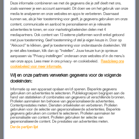
Miljuschka Witzenhausen was dit jaar één van de
Deze informatie combineren we met de gegevens die je zelf deelt met ons,
presentatoren van
Kopen Zonder Kijken
. Bij LINDA. blikt
zoals wanneer je een account aanmaakt. Dit doen we om het gebruik van onze
media te analyseren en onze websites en apps te verbeteren. Daarnaast
ze terug op haar aflevering. “Ze zijn dolgelukkig met de
kunnen we, als je hier toestemming voor geeft, je gegevens gebruiken om onze
woning.”
content, communicatie en aanbod te personaliseren en je relevante
advertenties te tonen, en voor marketingdoeleinden delen met 4
mediapartners. Ook content van 13 externe platformen wordt enkel getoond
Omdat Martijn Krabbé te ziek is om
Kopen Zonder Kijken
te
met jouw toestemming. Geef toestemming of stel je eigen keuze in. Door op
presenteren, hebben de programmamakers dit seizoen
"Akkoord" te klikken, geef je toestemming voor onderstaande doeleinden. Wil
gekozen voor verschillende RTL-gezichten die de presentatie
je niet alles toestaan, klik dan op “Instellen”. Jouw keuze kun je opnieuw
aanpassen via “Privacy-instellingen” onderaan onze websites of in de menu’s
overnemen. Eerder zei
Kopen Zonder Kijken
-makelaar Alex
van onze apps. Lees meer in ons privacy- en cookiebeleid.
Raadpleeg ons
van Keulen al dat hij daar heel blij mee was tegen LINDA.
cookiebeleid voor meer informatie.
Wij en onze partners verwerken gegevens voor de volgende
doeleinden:
MILJUSCHKA WITZENHAUSEN OVER
Informatie op een apparaat opslaan en/of openen. Beperkte gegevens
‘KOPEN ZONDER KIJKEN’
gebruiken om advertenties te selecteren. Publieksgroepen begrijpen aan de
hand van statistieken of combinaties van gegevens uit verschillende bronnen.
Miljuschka kijkt er positief op terug. “Ik ben geen
Profielen aanmaken ten behoeve van gepersonaliseerde advertenties.
Contentprestaties meten. Diensten ontwikkelen en verbeteren. Profielen
presentatiewonder”, zegt ze over zichzelf. “Dat is meer iets
gebruiken voor de selectie van gepersonaliseerde advertenties. Beperkte
gegevens gebruiken om content te selecteren. Profielen aanmaken ter
voor Chantal, maar ik vond het heel leuk om te doen.” Vooral
personalisatie van content. Profielen gebruiken ter selectie van
gepersonaliseerde content. De prestaties van advertenties meten.
omdat ze werd gekoppeld aan een gezin waarbij de moeder
Derde partijen lijst
samen met haar zoontje met een ernstige progressieve