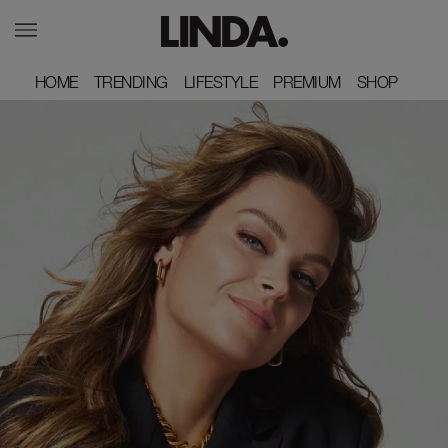
HOME
HOME
TRENDING
TRENDING
LIFESTYLE
LIFESTYLE
PREMIUM
PREMIUM
SHOP
SHOP