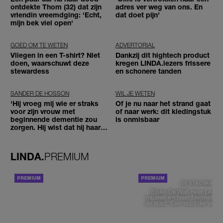
ontdekte Thom (32) dat zijn
adres ver weg van ons. En
vriendin vreemdging: 'Echt,
dat doet pijn’
mijn bek viel open'
GOED OM TE WETEN
ADVERTORIAL
Vliegen in een T-shirt? Niet
Dankzij dit hightech product
doen, waarschuwt deze
kregen LINDA.lezers frissere
stewardess
en schonere tanden
SANDER DE HOSSON
WIL JE WETEN
'Hij vroeg mij wie er straks
Of je nu naar het strand gaat
voor zijn vrouw met
of naar werk: dit kledingstuk
beginnende dementie zou
is onmisbaar
zorgen. Hij wist dat hij haar
zou moeten loslaten'
LINDA.
PREMIUM
ACHTERGROND
DE STAD VAN
Elske DeWall over Leeu
muziek en haar favoriete p
de stad: 'Een stad die voelt 