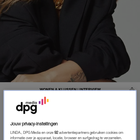
WONEN & KLUSSEN
|
INTERVIEW
MILJUSCHKA WITZENHAUSEN
OPEN OVER 'KOPEN ZONDER
KIJKEN': 'IK HAD HET LIEVER NIET
GEPRESENTEERD'
Jouw privacy-instellingen
12-05-2026
|
ROEL JANSSEN
LINDA., DPG Media en onze
92
advertentiepartners gebruiken cookies om
informatie over je apparaat, locatie, browser en surfgedrag te verzamelen.