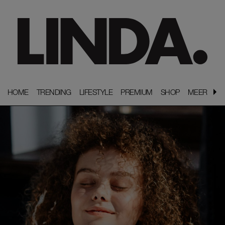
HOME
HOME
TRENDING
TRENDING
LIFESTYLE
LIFESTYLE
PREMIUM
PREMIUM
SHOP
SHOP
MEER
MEER