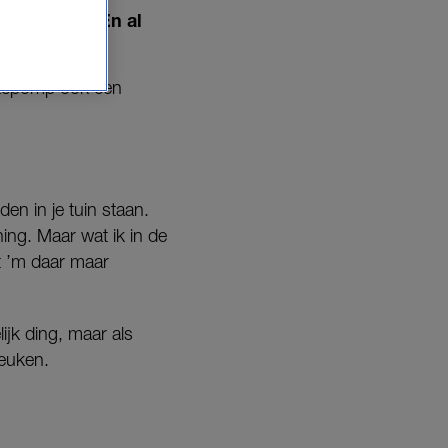
mogen zijn. En al
mtepomp óók een
en in je tuin staan.
ing. Maar wat ik in de
et ’m daar maar
ijk ding, maar als
keuken.