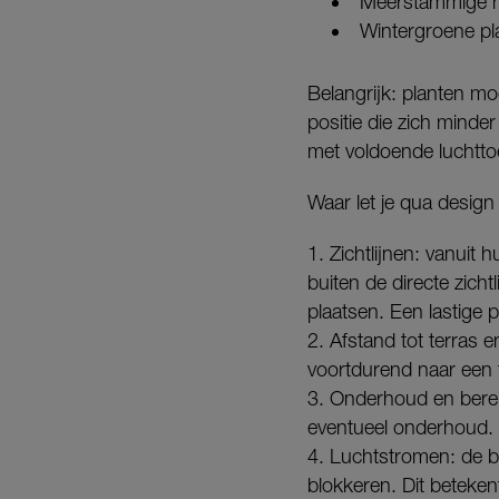
Meerstammige h
Wintergroene pl
Belangrijk: planten m
positie die zich mind
met voldoende luchtto
Waar let je qua desig
1. Zichtlijnen: vanuit
buiten de directe zicht
plaatsen. Een lastige pu
2. Afstand tot terras 
voortdurend naar een t
3. Onderhoud en berei
eventueel onderhoud. 
4. Luchtstromen: de bu
blokkeren. Dit betekent