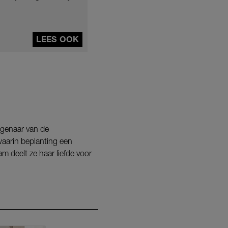
LEES OOK
igenaar van de
aarin beplanting een
am deelt ze haar liefde voor