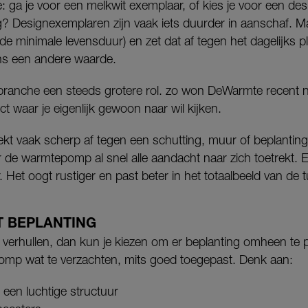
 ga je voor een melkwit exemplaar, of kies je voor een des
? Designexemplaren zijn vaak iets duurder in aanschaf. Ma
 (de minimale levensduur) en zet dat af tegen het dagelijks pl
ens een andere waarde.
 branche een steeds grotere rol. zo won DeWarmte recent 
 waar je eigenlijk gewoon naar wil kijken.
ekt vaak scherp af tegen een schutting, muur of beplanting
or de warmtepomp al snel alle aandacht naar zich toetrekt
 Het oogt rustiger en past beter in het totaalbeeld van de t
T BEPLANTING
t verhullen, dan kun je kiezen om er beplanting omheen te p
omp wat te verzachten, mits goed toegepast. Denk aan:
 een luchtige structuur