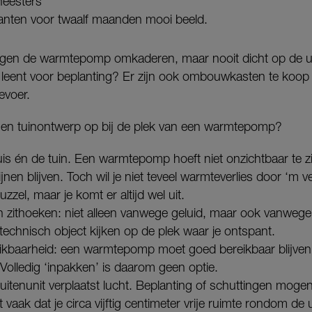
eesters
anten voor twaalf maanden mooi beeld.
ogen de warmtepomp omkaderen, maar nooit dicht op de un
er leent voor beplanting? Er zijn ook ombouwkasten te koo
evoer.
n en tuinontwerp op bij de plek van een warmtepomp?
 huis én de tuin. Een warmtepomp hoeft niet onzichtbaar te 
lijnen blijven. Toch wil je niet teveel warmteverlies door ‘m v
zzel, maar je komt er altijd wel uit.
en zithoeken: niet alleen vanwege geluid, maar ook vanwege b
echnisch object kijken op de plek waar je ontspant.
kbaarheid: een warmtepomp moet goed bereikbaar blijven 
Volledig ‘inpakken’ is daarom geen optie.
itenunit verplaatst lucht. Beplanting of schuttingen mogen
 vaak dat je circa vijftig centimeter vrije ruimte rondom de 