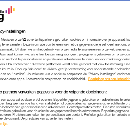
cy-instellingen
 Media en onze
92
advertentiepartners gebruiken cookies om informatie over je apparaat, lo
g te verzamelen. Deze informatie combineren we met de gegevens die je zelf deelt met ons, z
aanmaakt. Dit doen we om het gebruik van onze media te analyseren en onze websites en a
Daarnaast kunnen we, als je hier toestemming voor geeft, je gegevens gebruiken om onze con
 en aanbod te personaliseren en je relevante advertenties te tonen, en voor marketingdoele
ers. Ook content van 13 externe platformen wordt enkel getoond met jouw toestemming. Ge
gen keuze in. Door op "Akkoord" te klikken, geef je toestemming voor onderstaande doeleinden. 
WONEN & KLUSSEN
|
GOED OM TE WETEN
k dan op “Instellen”. Jouw keuze kun je opnieuw aanpassen via “Privacy-instellingen” ondera
EEG JE HET PLAATSEN V
u’s van onze apps. Lees meer in ons privacy- en cookiebeleid.
Raadpleeg ons cookiebeleid 
OMP? CHECK DAN EERST D
e partners verwerken gegevens voor de volgende doeleinden:
TUIN
p een apparaat opslaan en/of openen. Beperkte gegevens gebruiken om advertenties te sele
pen begrijpen aan de hand van statistieken of combinaties van gegevens uit verschillende br
27-12-2025
|
ANGELIQUE BREVÉ
 behoeve van gepersonaliseerde advertenties. Contentprestaties meten. Diensten ontwikkel
Profielen gebruiken voor de selectie van gepersonaliseerde advertenties. Beperkte gegeven
lecteren. Profielen aanmaken ter personalisatie van content. Profielen gebruiken ter selectie 
eerde content. De prestaties van advertenties meten.
ker op in de tuin: de warmtepomp. Functioneel, duu
 lijst
f wil. Maar waar zet je zo’n apparaat neer? Te vaak zi