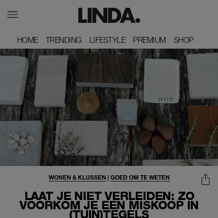
HOME
HOME
TRENDING
TRENDING
LIFESTYLE
LIFESTYLE
PREMIUM
PREMIUM
SHOP
SHOP
WONEN & KLUSSEN
|
GOED OM TE WETEN
LAAT JE NIET VERLEIDEN: ZO
VOORKOM JE EEN MISKOOP IN
(TUIN)TEGELS