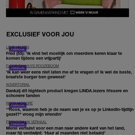
EXCLUSIEF VOOR JOU
LIEVE HELEEN
Fred (55): 'Ik vind het moeilijk om meerdere keren klaar te
komen tijdens een vrijpartij'
FLOOR BAKHUYS ROOZEBOOM
'Ik kan weer eens niet laten me af te vragen of ik wel de beste,
braafste burger ben geweest'
ADVERTORIAL
Dankzij dit hightech product kregen LINDA.lezers frissere en
schonere tanden
ROOS MOGGRÉ
'"Roos, waarom heb je de naam van je ex op je LinkedIn-tijdlijn
gezet?" vroeg mijn vriendin'
PERSOONLIJK VERHAAL
Merel verhuist voor een man naar andere kant van het land,
maar hij verdwijnt: 'Huur al maanden niet betaald'