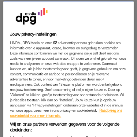
daarom altijd of je de tegel ook buiten mag bekijken, of neem
een proefstuk mee naar huis. Leg dat neer in je tuin en kijk hoe
het kleurt in zon, regen en schaduw. Pas dan zie je of het écht
de juiste keuze is.
Jouw privacy-instellingen
LINDA., DPG Media en onze
92
advertentiepartners gebruiken cookies om
HOUD REKENING MET ONDERHOUD
informatie over je apparaat, locatie, browser en surfgedrag te verzamelen.
Deze informatie combineren we met de gegevens die je zelf deelt met ons,
Een lichtgrijze tegel is strak en modern, maar hij laat élk spatje
zoals wanneer je een account aanmaakt. Dit doen we om het gebruik van onze
regen, elk blad en elk beetje vuil zien. Donkere tegels
media te analyseren en onze websites en apps te verbeteren. Daarnaast
daarentegen nemen meer warmte op en kunnen heet worden
kunnen we, als je hier toestemming voor geeft, je gegevens gebruiken om onze
content, communicatie en aanbod te personaliseren en je relevante
in de zomer. Laat je dus niet alleen leiden door de looks, maar
advertenties te tonen, en voor marketingdoeleinden delen met 4
vraag jezelf ook af: hoeveel zin heb ik in
schoonmaken
? Met
mediapartners. Ook content van 13 externe platformen wordt enkel getoond
met jouw toestemming. Geef toestemming of stel je eigen keuze in. Door op
een gezin met jonge kinderen of een hond in huis kun je
"Akkoord" te klikken, geef je toestemming voor onderstaande doeleinden. Wil
bovendien beter een iets gemêleerde tegel kiezen. Die
je niet alles toestaan, klik dan op “Instellen”. Jouw keuze kun je opnieuw
verdoezelt net wat meer.
aanpassen via “Privacy-instellingen” onderaan onze websites of in de menu’s
van onze apps. Lees meer in ons privacy- en cookiebeleid.
Raadpleeg ons
cookiebeleid voor meer informatie.
Wij en onze partners verwerken gegevens voor de volgende
CHECK DE HOUDBAARHEID
doeleinden:
Goedkoop lijkt aantrekkelijk. Maar bedenk dat betontegels