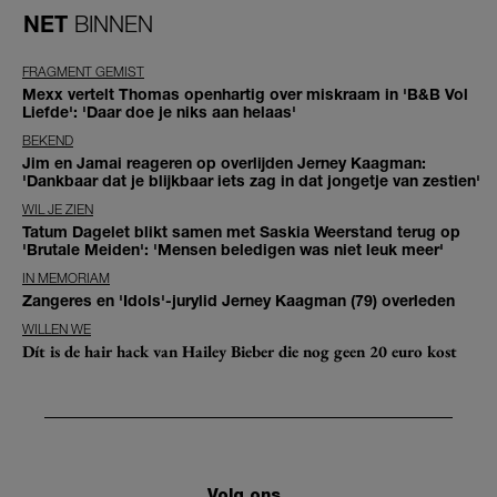
NET
BINNEN
FRAGMENT GEMIST
Mexx vertelt Thomas openhartig over miskraam in 'B&B Vol
Liefde': 'Daar doe je niks aan helaas'
BEKEND
Jim en Jamai reageren op overlijden Jerney Kaagman:
'Dankbaar dat je blijkbaar iets zag in dat jongetje van zestien'
WIL JE ZIEN
Tatum Dagelet blikt samen met Saskia Weerstand terug op
'Brutale Meiden': 'Mensen beledigen was niet leuk meer'
IN MEMORIAM
Zangeres en 'Idols'-jurylid Jerney Kaagman (79) overleden
WILLEN WE
Dít is de hair hack van Hailey Bieber die nog geen 20 euro kost
Volg ons