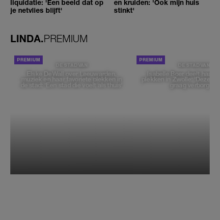
liquidatie: 'Een beeld dat op
en kruiden: 'Ook mijn huis
je netvlies blijft'
stinkt'
LINDA.
PREMIUM
DE STAD VAN
DE STAD VAN
Elske DeWall over Leeuwarden,
Isabelle Boer deelt haar f
muziek en haar favoriete plekken in
plekken in Zwolle: 'Deze pl
de stad: 'Een stad die voelt als thuis'
graag verborgen'