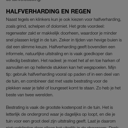
HALFVERHARDING EN REGEN
Naast tegels en klinkers kun je ook kiezen voor halfverharding,
zoals grind, schelpen of dolomiet. Het grote voordeel:
regenwater zakt er makkelijk doorheen, waardoor je minder
snel plassen krijgt in de tuin. Zeker in tijden van hevige buien is
dat een slimme keuze. Halfverharding geeft bovendien een
informele, natuurlijke uitstraling en is vaak goedkoper dan
volledig bestraten. Het nadeel: je moet het af en toe harken of
aanvullen en op hellende stukken kan het wegspoelen. Mijn
tip: gebruik halfverharding vooral op paden of in een deel van
de tuin, en combineer dat met vaste bestrating voor de
plekken waar je tafel of loungeset komt te staan. Zo heb je het
beste van twee werelden.
Bestrating is vaak de grootste kostenpost in de tuin. Het is
letterlijk de ondergrond waar je dagelijks op loopt, en die je
tuin voor een groot deel zijn uitstraling geeft. Laat je daarom
niet verblinden door alleen het uiterlijk in de showroom. Denk