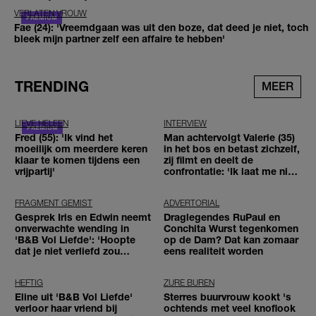
VERLATEN VROUW
Fae (24): 'Vreemdgaan was uit den boze, dat deed je niet, toch
bleek mijn partner zelf een affaire te hebben'
TRENDING
MEER
LIEVE HELEEN
INTERVIEW
Fred (55): 'Ik vind het
Man achtervolgt Valerie (35)
moeilijk om meerdere keren
in het bos en betast zichzelf,
klaar te komen tijdens een
zij filmt en deelt de
vrijpartij'
confrontatie: 'Ik laat me niet
tegenhouden'
FRAGMENT GEMIST
ADVERTORIAL
Gesprek Iris en Edwin neemt
Draglegendes RuPaul en
onverwachte wending in
Conchita Wurst tegenkomen
'B&B Vol Liefde': 'Hoopte
op de Dam? Dat kan zomaar
dat je niet verliefd zou
eens realiteit worden
worden'
HEFTIG
ZURE BUREN
Eline uit 'B&B Vol Liefde'
Sterres buurvrouw kookt 's
verloor haar vriend bij
ochtends met veel knoflook