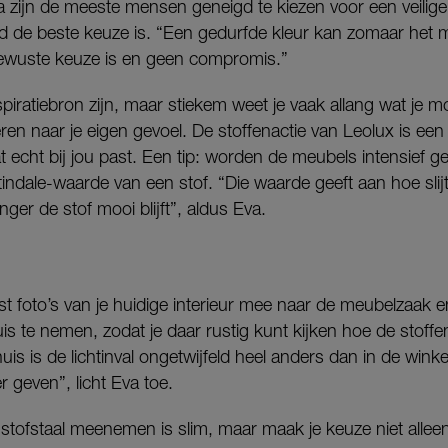
a zijn de meeste mensen geneigd te kiezen voor een veilige k
altijd de beste keuze is. “Een gedurfde kleur kan zomaar het
bewuste keuze is en geen compromis.”
iratiebron zijn, maar stiekem weet je vaak allang wat je mo
eren naar je eigen gevoel. De stoffenactie van Leolux is e
at echt bij jou past. Een tip: worden de meubels intensief g
indale-waarde van een stof. “Die waarde geeft aan hoe slijt
nger de stof mooi blijft”, aldus Eva.
 foto’s van je huidige interieur mee naar de meubelzaak e
is te nemen, zodat je daar rustig kunt kijken hoe de stoff
huis is de lichtinval ongetwijfeld heel anders dan in de wink
r geven”, licht Eva toe.
stofstaal meenemen is slim, maar maak je keuze niet allee