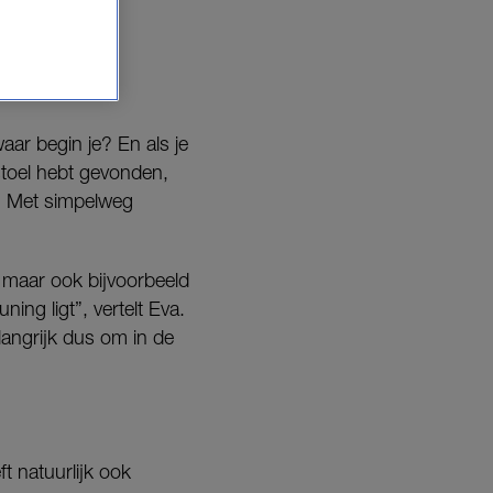
aar begin je? En als je
stoel hebt gevonden,
t? Met simpelweg
, maar ook bijvoorbeeld
ing ligt”, vertelt Eva.
langrijk dus om in de
ft natuurlijk ook