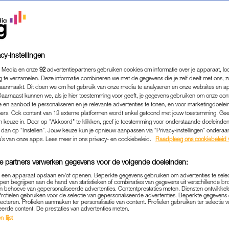
cy-instellingen
 Media en onze
92
advertentiepartners gebruiken cookies om informatie over je apparaat, lo
g te verzamelen. Deze informatie combineren we met de gegevens die je zelf deelt met ons, z
aanmaakt. Dit doen we om het gebruik van onze media te analyseren en onze websites en a
Daarnaast kunnen we, als je hier toestemming voor geeft, je gegevens gebruiken om onze con
 en aanbod te personaliseren en je relevante advertenties te tonen, en voor marketingdoele
ers. Ook content van 13 externe platformen wordt enkel getoond met jouw toestemming. Ge
gen keuze in. Door op "Akkoord" te klikken, geef je toestemming voor onderstaande doeleinden. 
ADVERTORIAL
|
LEOLUX
k dan op “Instellen”. Jouw keuze kun je opnieuw aanpassen via “Privacy-instellingen” ondera
TOT NADENKEN: HIER MOET
u’s van onze apps. Lees meer in ons privacy- en cookiebeleid.
Raadpleeg ons cookiebeleid 
OORDAT JE NIEUWE MEUB
e partners verwerken gegevens voor de volgende doeleinden:
p een apparaat opslaan en/of openen. Beperkte gegevens gebruiken om advertenties te sele
pen begrijpen aan de hand van statistieken of combinaties van gegevens uit verschillende br
 die bank of fauteuil waarvan je hart sneller gaat kl
 behoeve van gepersonaliseerde advertenties. Contentprestaties meten. Diensten ontwikkel
Profielen gebruiken voor de selectie van gepersonaliseerde advertenties. Beperkte gegeven
ingen ook. Maar heb je ook nagedacht over de perfect
lecteren. Profielen aanmaken ter personalisatie van content. Profielen gebruiken ter selectie 
eerde content. De prestaties van advertenties meten.
n waar moet je dan precies op letten? Stylist en st
 lijst