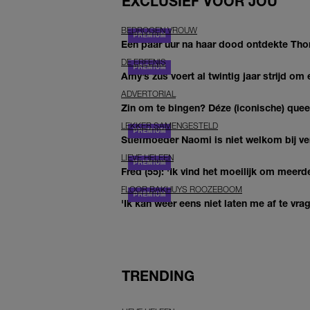
EXCLUSIEF VOOR JOU
BEDROGEN VROUW
Een paar uur na haar dood ontdekte Thom 
DE ERFENIS
Amy’s zus voert al twintig jaar strijd om 
ADVERTORIAL
Zin om te bingen? Déze (iconische) queer 
LEKKER SAMENGESTELD
Stiefmoeder Naomi is niet welkom bij ver
LIEVE HELEEN
Fred (55): 'Ik vind het moeilijk om meerde
FLOOR BAKHUYS ROOZEBOOM
'Ik kan weer eens niet laten me af te vr
TRENDING