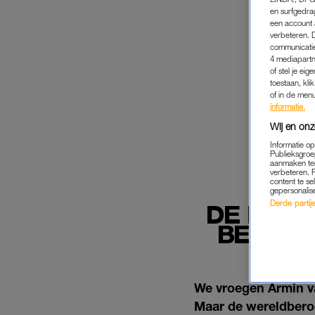
en surfgedra
een account 
verbeteren. 
communicatie
4 mediapartn
of stel je ei
toestaan, kli
of in de men
informatie.
Wij en onz
Informatie o
Publieksgroe
aanmaken ten
verbeteren. 
content te se
gepersonalis
Derde partijen
DE FAVO
BEN EE
We vroegen Armin van
Maar de wereldbero