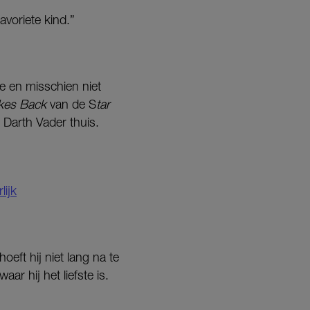
avoriete kind.”
que en misschien niet
ikes Back
van de S
tar
e Darth Vader thuis.
lijk
oeft hij niet lang na te
ar hij het liefste is.