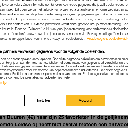
g te verzamelen. Deze informatie combineren we met de gegevens die je zelf deelt met ons, z
aanmaakt. Dit doen we om het gebruik van onze media te analyseren en onze websites en a
Daarnaast kunnen we, als je hier toestemming voor geeft, je gegevens gebruiken om onze con
 en aanbod te personaliseren en je relevante advertenties te tonen, en voor marketingdoele
ers. Ook content van 13 externe platformen wordt enkel getoond met jouw toestemming. Ge
gen keuze in. Door op "Akkoord" te klikken, geef je toestemming voor onderstaande doeleinden. 
k dan op “Instellen”. Jouw keuze kun je opnieuw aanpassen via “Privacy-instellingen” ondera
u’s van onze apps. Lees meer in ons privacy- en cookiebeleid.
Raadpleeg ons cookiebeleid 
e partners verwerken gegevens voor de volgende doeleinden:
p een apparaat opslaan en/of openen. Beperkte gegevens gebruiken om advertenties te sele
pen begrijpen aan de hand van statistieken of combinaties van gegevens uit verschillende br
 behoeve van gepersonaliseerde advertenties. Contentprestaties meten. Diensten ontwikkel
Profielen gebruiken voor de selectie van gepersonaliseerde advertenties. Beperkte gegeven
lecteren. Profielen aanmaken ter personalisatie van content. Profielen gebruiken ter selectie 
TV
|
LINDA.
eerde content. De prestaties van advertenties meten.
 lijst
RIETEN VAN ARMIN VAN BUU
N BEETJE EEN 'STAR WARS
Instellen
Akkoord
12-01-2020
|
ANNELOES SCHOHAUS
 Buuren (42) naar zijn 25 favorieten in de gelijknam
emde Leidse dj heeft niet overal meteen een antwo