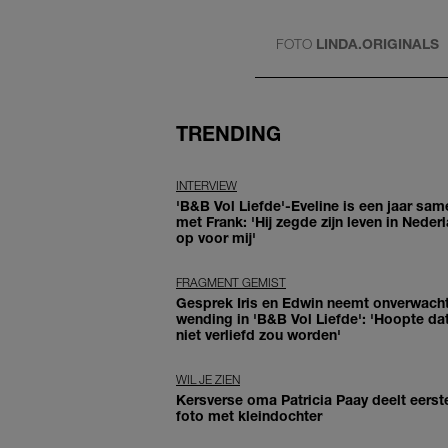
FOTO
LINDA.ORIGINALS
TRENDING
INTERVIEW
'B&B Vol Liefde'-Eveline is een jaar sam
met Frank: 'Hij zegde zijn leven in Neder
op voor mij'
FRAGMENT GEMIST
Gesprek Iris en Edwin neemt onverwach
wending in 'B&B Vol Liefde': 'Hoopte dat
niet verliefd zou worden'
WIL JE ZIEN
Kersverse oma Patricia Paay deelt eerst
foto met kleindochter