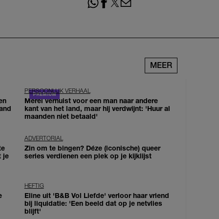
MEER
PERSOONLIJK VERHAAL
en
Merel verhuist voor een man naar andere
land
kant van het land, maar hij verdwijnt: 'Huur al
maanden niet betaald'
ADVERTORIAL
te
Zin om te bingen? Déze (iconische) queer
 je
series verdienen een plek op je kijklijst
HEFTIG
e
Eline uit 'B&B Vol Liefde' verloor haar vriend
bij liquidatie: 'Een beeld dat op je netvlies
blijft'