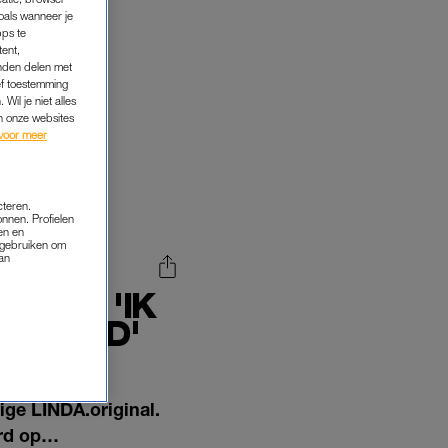
oals wanneer je
pps te
tent,
inden delen met
ef toestemming
Wil je niet alles
an onze websites
voor meer
cteren.
onnen. Profielen
en en
s gebruiken om
van
REN: 'IK
'-NERD'
ige LINDA.original.
ord op…