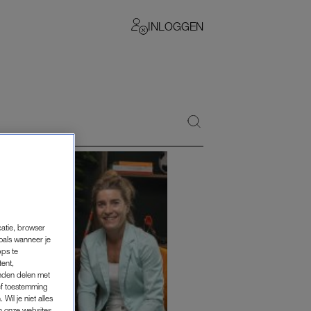
INLOGGEN
catie, browser
oals wanneer je
pps te
tent,
inden delen met
ef toestemming
Wil je niet alles
an onze websites