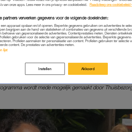
u’s van onze apps. Lees meer in ons privacy- en cookiebeleid.
Raadpleeg ons cookiebeleid 
e partners verwerken gegevens voor de volgende doeleinden:
p een apparaat opslaan en/of openen. Beperkte gegevens gebruiken om advertenties te sele
len Verzamelen’ komen topsporters bij elkaar om terug te b
pen begrijpen aan de hand van statistieken of combinaties van gegevens uit verschillende br
 behoeve van gepersonaliseerde advertenties. Contentprestaties meten. Diensten ontwikkel
jke carrières. Ondertussen beantwoorden zij scherpe stellin
Profielen gebruiken voor de selectie van gepersonaliseerde advertenties. Beperkte gegeven
lecteren. Profielen aanmaken ter personalisatie van content. Profielen gebruiken ter selectie 
f zijn, valsspelen, kleedkamergrappen en hun favoriete eten.
eerde content. De prestaties van advertenties meten.
 lijst
hen meteen een stuk beter kennen.
ee met de antwoorden van Naomi van As, Anouk Hoogendij
Instellen
Akkoord
Plak en Nicolien Sauerbreij.
programma wordt mede mogelijk gemaakt door Thuisbezorg