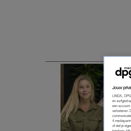
Jouw priva
LINDA., DPG
en surfgedra
een account 
verbeteren. 
communicatie
4 mediapartn
of stel je ei
toestaan, kli