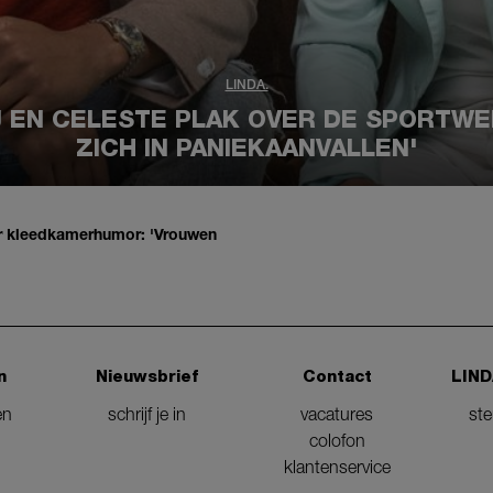
LINDA.
J EN CELESTE PLAK OVER DE SPORTWER
ZICH IN PANIEKAANVALLEN'
r kleedkamerhumor: 'Vrouwen
n
Nieuwsbrief
Contact
LIND
en
schrijf je in
vacatures
st
colofon
klantenservice