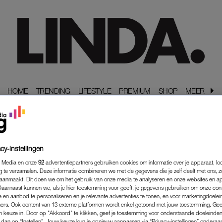
HOME
HOME
TRENDING
TRENDING
LIFESTYLE
LIFESTYLE
PREMIUM
PREMIUM
SHOP
SHOP
MEER
MEER
cy-instellingen
 Media en onze
92
advertentiepartners gebruiken cookies om informatie over je apparaat, lo
g te verzamelen. Deze informatie combineren we met de gegevens die je zelf deelt met ons, z
aanmaakt. Dit doen we om het gebruik van onze media te analyseren en onze websites en a
Daarnaast kunnen we, als je hier toestemming voor geeft, je gegevens gebruiken om onze con
 en aanbod te personaliseren en je relevante advertenties te tonen, en voor marketingdoele
ers. Ook content van 13 externe platformen wordt enkel getoond met jouw toestemming. Ge
gen keuze in. Door op "Akkoord" te klikken, geef je toestemming voor onderstaande doeleinden. 
k dan op “Instellen”. Jouw keuze kun je opnieuw aanpassen via “Privacy-instellingen” ondera