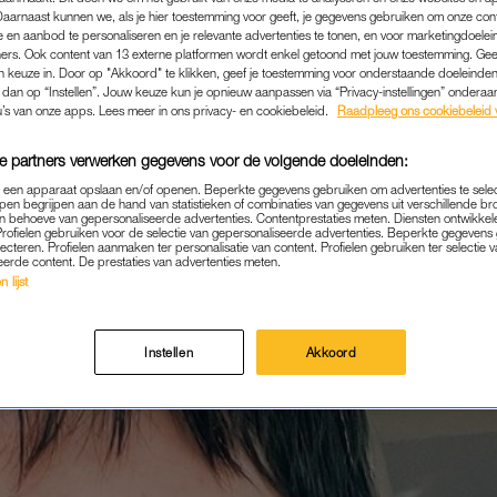
Daarnaast kunnen we, als je hier toestemming voor geeft, je gegevens gebruiken om onze con
 en aanbod te personaliseren en je relevante advertenties te tonen, en voor marketingdoele
ers. Ook content van 13 externe platformen wordt enkel getoond met jouw toestemming. Ge
gen keuze in. Door op "Akkoord" te klikken, geef je toestemming voor onderstaande doeleinden. 
k dan op “Instellen”. Jouw keuze kun je opnieuw aanpassen via “Privacy-instellingen” ondera
u’s van onze apps. Lees meer in ons privacy- en cookiebeleid.
Raadpleeg ons cookiebeleid 
LINDA’S KANKERVERHAAL
e partners verwerken gegevens voor de volgende doeleinden:
remaker en presentatrice Linda Hakeboom werd gediagnos
r. Een grote schok en totaal onverwacht. Ze deelde haar 
p een apparaat opslaan en/of openen. Beperkte gegevens gebruiken om advertenties te sele
pen begrijpen aan de hand van statistieken of combinaties van gegevens uit verschillende br
kelijkse updates: de ene week geschreven, de andere week
 behoeve van gepersonaliseerde advertenties. Contentprestaties meten. Diensten ontwikkel
Profielen gebruiken voor de selectie van gepersonaliseerde advertenties. Beperkte gegeven
e ze met haar telefoon, klein en intiem. Wat doet zo’n diagn
lecteren. Profielen aanmaken ter personalisatie van content. Profielen gebruiken ter selectie 
eerde content. De prestaties van advertenties meten.
ect volgt er, wat komt er allemaal op je af? Haar boodschap
 lijst
 jong en oud: check jezelf regelmatig. Want borstkanker i
genezen, tenzij je er te laat bij bent…
Instellen
Akkoord