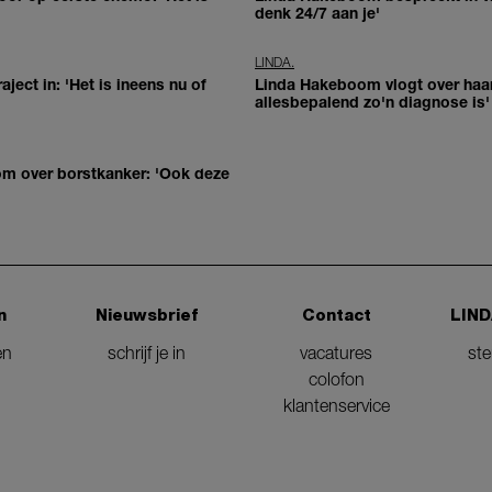
denk 24/7 aan je'
LINDA.
ject in: 'Het is ineens nu of
Linda Hakeboom vlogt over haar 
allesbepalend zo'n diagnose is'
om over borstkanker: 'Ook deze
n
Nieuwsbrief
Contact
LIND
en
schrijf je in
vacatures
st
colofon
klantenservice