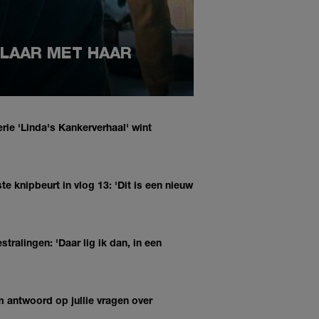
KLAAR MET HAAR
erie 'Linda's Kankerverhaal' wint
e knipbeurt in vlog 13: 'Dit is een nieuw
tralingen: 'Daar lig ik dan, in een
m antwoord op jullie vragen over