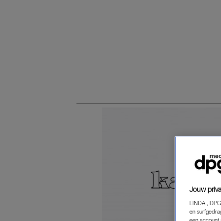
Jouw priva
LINDA., DPG
en surfgedra
een account 