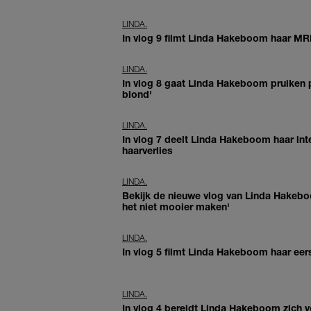
LINDA.
In vlog 9 filmt Linda Hakeboom haar MRI
LINDA.
In vlog 8 gaat Linda Hakeboom pruiken p
blond'
LINDA.
In vlog 7 deelt Linda Hakeboom haar in
haarverlies
LINDA.
Bekijk de nieuwe vlog van Linda Hakeboo
het niet mooier maken'
LINDA.
In vlog 5 filmt Linda Hakeboom haar eers
LINDA.
In vlog 4 bereidt Linda Hakeboom zich v