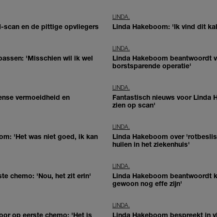
LINDA.
-scan en de pittige opvliegers
Linda Hakeboom: 'Ik vind dit ka
LINDA.
assen: 'Misschien wil ik wel
Linda Hakeboom beantwoordt vr
borstsparende operatie'
LINDA.
tense vermoeidheid en
Fantastisch nieuws voor Linda 
zien op scan'
LINDA.
m: 'Het was niet goed, ik kan
Linda Hakeboom over 'rotbeslis
huilen in het ziekenhuis'
LINDA.
te chemo: 'Nou, het zit erin'
Linda Hakeboom beantwoordt kijk
gewoon nog effe zijn'
LINDA.
oor op eerste chemo: 'Het is
Linda Hakeboom bespreekt in vl