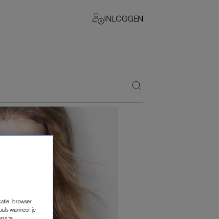
INLOGGEN
catie, browser
oals wanneer je
pps te