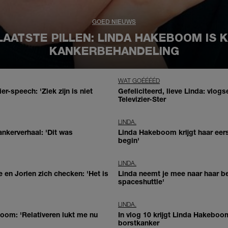
GOED NIEUWS
LAATSTE PILLEN: LINDA HAKEBOOM IS 
KANKERBEHANDELING
WAT GOÉÉÉÉD
r-speech: 'Ziek zijn is niet
Gefeliciteerd, lieve Linda: vlogs
Televizier-Ster
LINDA.
ankerverhaal: 'Dit was
Linda Hakeboom krijgt haar eerst
begin'
LINDA.
 en Jorien zich checken: 'Het is
Linda neemt je mee naar haar bes
spaceshuttle'
LINDA.
oom: 'Relativeren lukt me nu
In vlog 10 krijgt Linda Hakeboo
borstkanker