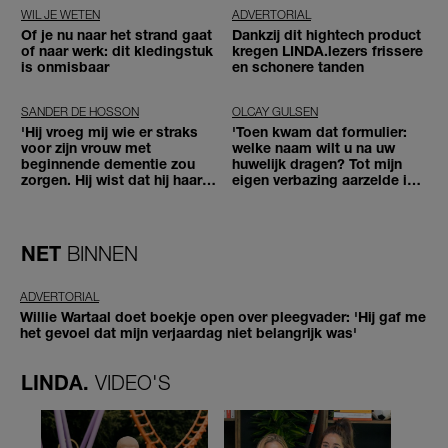
WIL JE WETEN
ADVERTORIAL
Of je nu naar het strand gaat
Dankzij dit hightech product
of naar werk: dit kledingstuk
kregen LINDA.lezers frissere
is onmisbaar
en schonere tanden
SANDER DE HOSSON
OLCAY GULSEN
'Hij vroeg mij wie er straks
'Toen kwam dat formulier:
voor zijn vrouw met
welke naam wilt u na uw
beginnende dementie zou
huwelijk dragen? Tot mijn
zorgen. Hij wist dat hij haar
eigen verbazing aarzelde ik
zou moeten loslaten'
geen moment'
NET
BINNEN
ADVERTORIAL
Willie Wartaal doet boekje open over pleegvader: 'Hij gaf me
het gevoel dat mijn verjaardag niet belangrijk was'
LINDA.
VIDEO'S