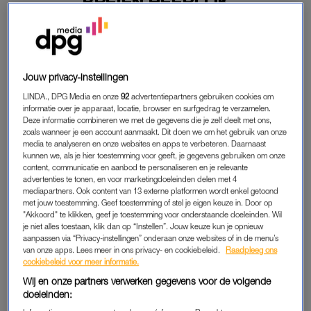
BREIEN HEERLIJK
08-12-2019
|
ALEXANDER DUIVENVOORDEN
Loes Luca is vanaf deze week te zien in ‘Huisvrouwen
bestaan niet 2’. Wij vroegen de actrice naar haar 25
Jouw privacy-instellingen
favorieten.
LINDA., DPG Media en onze
92
advertentiepartners gebruiken cookies om
informatie over je apparaat, locatie, browser en surfgedrag te verzamelen.
Haar favoriete stad is Rotterdam – “duh” – en tegen een potje
Deze informatie combineren we met de gegevens die je zelf deelt met ons,
breien zegt ze geen nee.
zoals wanneer je een account aanmaakt. Dit doen we om het gebruik van onze
media te analyseren en onze websites en apps te verbeteren. Daarnaast
kunnen we, als je hier toestemming voor geeft, je gegevens gebruiken om onze
content, communicatie en aanbod te personaliseren en je relevante
LOES LUCA
advertenties te tonen, en voor marketingdoeleinden delen met 4
mediapartners. Ook content van 13 externe platformen wordt enkel getoond
Ook is ze dol op whiskey. “Maar dat drink ik maar beter niet.
met jouw toestemming. Geef toestemming of stel je eigen keuze in. Door op
Daar krijg je hoofdpijn van.” Daarom houdt Loes het liever bij
"Akkoord" te klikken, geef je toestemming voor onderstaande doeleinden. Wil
je niet alles toestaan, klik dan op “Instellen”. Jouw keuze kun je opnieuw
een witte wijn. Haar favoriete moment van de dag is het
aanpassen via “Privacy-instellingen” onderaan onze websites of in de menu’s
eetmoment. “Ik ben dol op eten.” Haar lievelingsontbijt?
van onze apps. Lees meer in ons privacy- en cookiebeleid.
Raadpleeg ons
“Roerei met bacon en tomaten. En worstjes vind ik heerlijk.”
cookiebeleid voor meer informatie.
Wij en onze partners verwerken gegevens voor de volgende
Lees ook
doeleinden:
Het regent sterren voor film ‘Mi Vida’ – mét glansrol voor