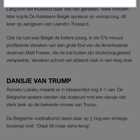
Lang kon het thuisland daar niet van genieten. Twee minuten
later kopte De Ketelaere België opnieuw op voorsprong, dit
keer op aangeven van Leandro Trossard.
Ook na rust was België de betere ploeg. In de 57e minuut
profiteerde Vanaken van een grote fout van de Amerikaanse
doelman Matt Freese, die de bal buiten zijn strafschopgebied
verspeelde. Vanaken schoot van afstand raak in een leeg doel.
DANSJE VAN TRUMP
Romelu Lukaku maakte er in blessuretijd nog 4-1 van. De
Belgische spelers vierden dat doelpunt met een dansje dat
sterk leek op de bekende moves van Trump.
De Belgische voetbalbond deed daar op
X
nog een schepje
bovenop met: ‘Draai dit maar eens terug’.