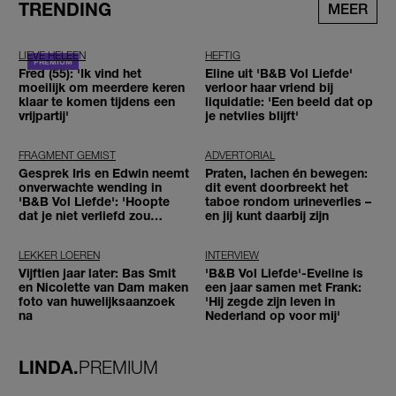
TRENDING
MEER
LIEVE HELEEN
HEFTIG
Fred (55): 'Ik vind het
Eline uit 'B&B Vol Liefde'
moeilijk om meerdere keren
verloor haar vriend bij
klaar te komen tijdens een
liquidatie: 'Een beeld dat op
vrijpartij'
je netvlies blijft'
FRAGMENT GEMIST
ADVERTORIAL
Gesprek Iris en Edwin neemt
Praten, lachen én bewegen:
onverwachte wending in
dit event doorbreekt het
'B&B Vol Liefde': 'Hoopte
taboe rondom urineverlies –
dat je niet verliefd zou
en jij kunt daarbij zijn
worden'
LEKKER LOEREN
INTERVIEW
Vijftien jaar later: Bas Smit
'B&B Vol Liefde'-Eveline is
en Nicolette van Dam maken
een jaar samen met Frank:
foto van huwelijksaanzoek
'Hij zegde zijn leven in
na
Nederland op voor mij'
LINDA.
PREMIUM