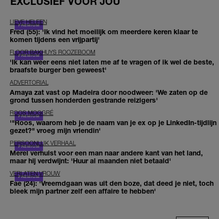
EXCLUSIEF VOOR JOU
LIEVE HELEEN
Fred (55): 'Ik vind het moeilijk om meerdere keren klaar te
komen tijdens een vrijpartij'
FLOOR BAKHUYS ROOZEBOOM
'Ik kan weer eens niet laten me af te vragen of ik wel de beste,
braafste burger ben geweest'
ADVERTORIAL
Amaya zat vast op Madeira door noodweer: 'We zaten op de
grond tussen honderden gestrande reizigers'
ROOS MOGGRÉ
'"Roos, waarom heb je de naam van je ex op je LinkedIn-tijdlijn
gezet?" vroeg mijn vriendin'
PERSOONLIJK VERHAAL
Merel verhuist voor een man naar andere kant van het land,
maar hij verdwijnt: 'Huur al maanden niet betaald'
VERLATEN VROUW
Fae (24): 'Vreemdgaan was uit den boze, dat deed je niet, toch
bleek mijn partner zelf een affaire te hebben'