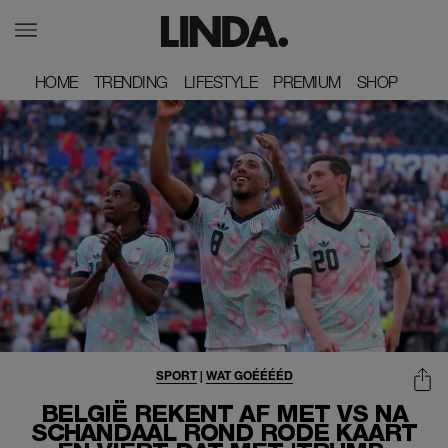
HOME
HOME
TRENDING
TRENDING
LIFESTYLE
LIFESTYLE
PREMIUM
PREMIUM
SHOP
SHOP
SPORT
|
WAT GOÉÉÉÉD
BELGIË REKENT AF MET VS NA
SCHANDAAL ROND RODE KAART