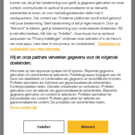
Dat besluit kreeg extra lading toen bleek dat de Amerikaanse
kunnen we, als je hier toestemming voor geeft, je gegevens gebruiken om onze
content, communicatie en aanbod te personaliseren en je relevante
president Donald Trump aan FIFA-voorzitter
Gianni Infantino
advertenties te tonen, en voor marketingdoeleinden delen met 4
had gevraagd de schorsing terug te draaien. De FIFA hield vol
mediapartners. Ook content van 13 externe platformen wordt enkel getoond
met jouw toestemming. Geef toestemming of stel je eigen keuze in. Door op
dat het om een onafhankelijk besluit ging.
"Akkoord" te klikken, geef je toestemming voor onderstaande doeleinden. Wil
je niet alles toestaan, klik dan op “Instellen”. Jouw keuze kun je opnieuw
aanpassen via “Privacy-instellingen” onderaan onze websites of in de menu’s
Van het belletje van Trump tot
van onze apps. Lees meer in ons privacy- en cookiebeleid.
Raadpleeg ons
een boze sportwereld: dít is er
cookiebeleid voor meer informatie.
aan de hand met de rodekaart-
Wij en onze partners verwerken gegevens voor de volgende
affaire op het WK
doeleinden:
LEES OOK
Informatie op een apparaat opslaan en/of openen. Beperkte gegevens
gebruiken om advertenties te selecteren. Publieksgroepen begrijpen aan de
hand van statistieken of combinaties van gegevens uit verschillende bronnen.
Profielen aanmaken ten behoeve van gepersonaliseerde advertenties.
Contentprestaties meten. Diensten ontwikkelen en verbeteren. Profielen
gebruiken voor de selectie van gepersonaliseerde advertenties. Beperkte
BELGIË STERKER
gegevens gebruiken om content te selecteren. Profielen aanmaken ter
personalisatie van content. Profielen gebruiken ter selectie van
Op het veld liet België zich niet van de wijs brengen. Charles
gepersonaliseerde content. De prestaties van advertenties meten.
Derde partijen lijst
De Ketelaere zette de Rode Duivels al na negen minuten op
voorsprong. Team USA kwam na een half uur nog terug via
oud-PSV’er Malik Tillman, die een vrije trap via Hans Vanaken
Instellen
Akkoord
binnenschoot.