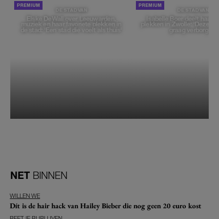
DE STAD VAN
DE STAD VAN
Elske DeWall over Leeuwarden,
Isabelle Boer deelt haar f
muziek en haar favoriete plekken in
plekken in Zwolle: 'Deze pl
de stad: 'Een stad die voelt als thuis'
graag verborgen'
NET
BINNEN
WILLEN WE
Dít is de hair hack van Hailey Bieber die nog geen 20 euro kost
BEETJE BIJBLIJVEN