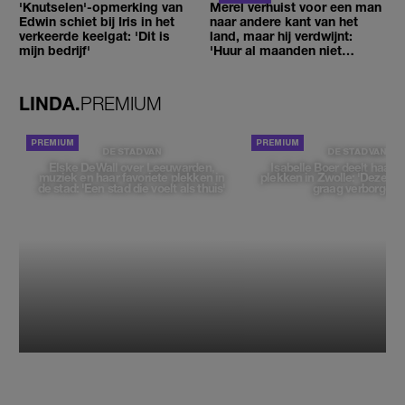
'Knutselen'-opmerking van
Merel verhuist voor een man
Edwin schiet bij Iris in het
naar andere kant van het
verkeerde keelgat: 'Dit is
land, maar hij verdwijnt:
mijn bedrijf'
'Huur al maanden niet
betaald'
LINDA.
PREMIUM
DE STAD VAN
DE STAD VAN
Elske DeWall over Leeuwarden,
Isabelle Boer deelt haar f
muziek en haar favoriete plekken in
plekken in Zwolle: 'Deze pl
de stad: 'Een stad die voelt als thuis'
graag verborgen'