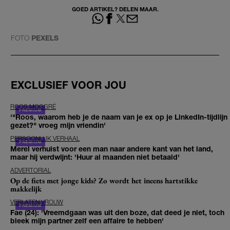
GOED ARTIKEL? DELEN MAAR.
FOTO
PEXELS
EXCLUSIEF VOOR JOU
ROOS MOGGRÉ
'"Roos, waarom heb je de naam van je ex op je LinkedIn-tijdlijn
gezet?" vroeg mijn vriendin'
PERSOONLIJK VERHAAL
Merel verhuist voor een man naar andere kant van het land,
maar hij verdwijnt: 'Huur al maanden niet betaald'
ADVERTORIAL
Op de fiets met jonge kids? Zo wordt het ineens hartstikke
makkelijk
VERLATEN VROUW
Fae (24): 'Vreemdgaan was uit den boze, dat deed je niet, toch
bleek mijn partner zelf een affaire te hebben'