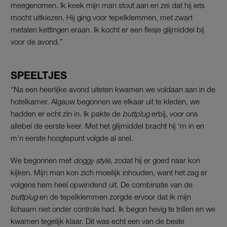
meegenomen. Ik keek mijn man stout aan en zei dat hij iets
mocht uitkiezen. Hij ging voor tepelklemmen, met zwart
metalen kettingen eraan. Ik kocht er een flesje glijmiddel bij
voor de avond.”
SPEELTJES
“Na een heerlijke avond uiteten kwamen we voldaan aan in de
hotelkamer. Algauw begonnen we elkaar uit te kleden, we
hadden er echt zin in. Ik pakte de
buttplug
erbij, voor ons
allebei de eerste keer. Met het glijmiddel bracht hij ‘m in en
m’n eerste hoogtepunt volgde al snel.
We begonnen met
doggy style
, zodat hij er goed naar kon
kijken. Mijn man kon zich moeilijk inhouden, want het zag er
volgens hem heel opwindend uit. De combinatie van de
buttplug
en de tepelklemmen zorgde ervoor dat ik mijn
lichaam niet onder controle had. Ik begon hevig te trillen en we
kwamen tegelijk klaar. Dit was echt een van de beste