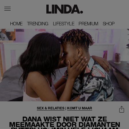
HOME
HOME
TRENDING
TRENDING
LIFESTYLE
LIFESTYLE
PREMIUM
PREMIUM
SHOP
SHOP
SEX & RELATIES
|
KOMT U MAAR
DANA WIST NIET WAT ZE
MEEMAAKTE DOOR DIAMANTEN