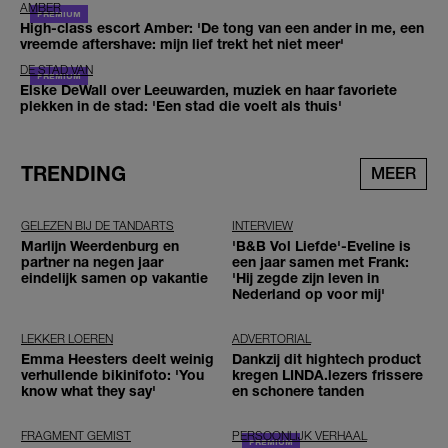
AMBER
High-class escort Amber: 'De tong van een ander in me, een
vreemde aftershave: mijn lief trekt het niet meer'
DE STAD VAN
Elske DeWall over Leeuwarden, muziek en haar favoriete
plekken in de stad: 'Een stad die voelt als thuis'
TRENDING
MEER
GELEZEN BIJ DE TANDARTS
INTERVIEW
Marlijn Weerdenburg en
'B&B Vol Liefde'-Eveline is
partner na negen jaar
een jaar samen met Frank:
eindelijk samen op vakantie
'Hij zegde zijn leven in
Nederland op voor mij'
LEKKER LOEREN
ADVERTORIAL
Emma Heesters deelt weinig
Dankzij dit hightech product
verhullende bikinifoto: 'You
kregen LINDA.lezers frissere
know what they say'
en schonere tanden
FRAGMENT GEMIST
PERSOONLIJK VERHAAL