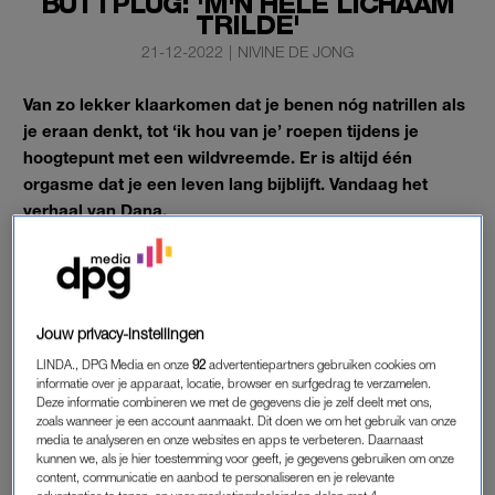
BUTTPLUG: 'M'N HELE LICHAAM
TRILDE'
21-12-2022
|
NIVINE DE JONG
Van zo lekker klaarkomen dat je benen nóg natrillen als
je eraan denkt, tot ‘ik hou van je’ roepen tijdens je
hoogtepunt met een wildvreemde. Er is altijd één
orgasme dat je een leven lang bijblijft. Vandaag het
verhaal van Dana.
In de rubriek ‘Komt u maar’ doen onze lezers een boekje open
over een van hun meest memorabele climaxen. Goed én
slecht. Deze keer vertelt Dana* (42) over die keer dat ze een
buttplug uitprobeerde.
Jouw privacy-instellingen
LINDA., DPG Media en onze
92
advertentiepartners gebruiken cookies om
Met wie?
informatie over je apparaat, locatie, browser en surfgedrag te verzamelen.
Deze informatie combineren we met de gegevens die je zelf deelt met ons,
Echtgenoot
zoals wanneer je een account aanmaakt. Dit doen we om het gebruik van onze
media te analyseren en onze websites en apps te verbeteren. Daarnaast
Hoe?
kunnen we, als je hier toestemming voor geeft, je gegevens gebruiken om onze
content, communicatie en aanbod te personaliseren en je relevante
Verschillende standjes