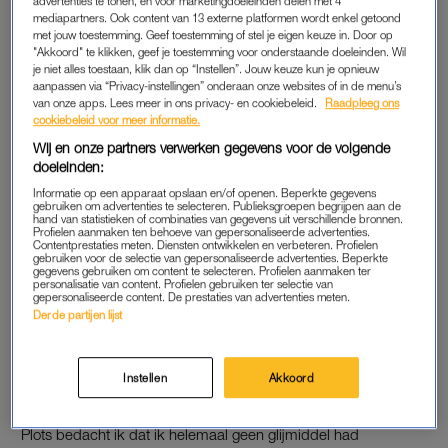
advertenties te tonen, en voor marketingdoeleinden delen met 4
mediapartners. Ook content van 13 externe platformen wordt enkel getoond
Waar?
met jouw toestemming. Geef toestemming of stel je eigen keuze in. Door op
"Akkoord" te klikken, geef je toestemming voor onderstaande doeleinden. Wil
Hotelkamer
je niet alles toestaan, klik dan op “Instellen”. Jouw keuze kun je opnieuw
aanpassen via “Privacy-instellingen” onderaan onze websites of in de menu’s
van onze apps. Lees meer in ons privacy- en cookiebeleid.
Raadpleeg ons
DANA: ‘STIEKEM EEN SPEELTJE MEE’
cookiebeleid voor meer informatie.
Wij en onze partners verwerken gegevens voor de volgende
“Samen met mijn man ging ik een weekend weg voor ons
doeleinden:
jubileum. We pakten uit: we hadden gereserveerd bij een
Informatie op een apparaat opslaan en/of openen. Beperkte gegevens
sterrenrestaurant, namen onze mooiste kleren mee én ik had
gebruiken om advertenties te selecteren. Publieksgroepen begrijpen aan de
hand van statistieken of combinaties van gegevens uit verschillende bronnen.
stiekem een speeltje meegenomen.
Profielen aanmaken ten behoeve van gepersonaliseerde advertenties.
Contentprestaties meten. Diensten ontwikkelen en verbeteren. Profielen
gebruiken voor de selectie van gepersonaliseerde advertenties. Beperkte
Om mijn man te verrassen had ik een zwarte
buttplug
besteld.
gegevens gebruiken om content te selecteren. Profielen aanmaken ter
personalisatie van content. Profielen gebruiken ter selectie van
Op de achterkant pronkt een diamant. Lekker ordinair, dacht
gepersonaliseerde content. De prestaties van advertenties meten.
ik.”
Derde partijen lijst
SEKSSHOP
Instellen
Akkoord
“We kwamen aan in de stad en liepen langs een
seksshop
.
Plots bedacht ik dat ik helemaal geen glijmiddel had