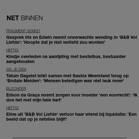
NET
BINNEN
FRAGMENT GEMIST
Gesprek Iris en Edwin neemt onverwachte wending in 'B&B Vol
Liefde': 'Hoopte dat je niet verliefd zou worden'
HEFTIG
Kindje overleden na aanrijding met bestelbus, bestuurder
aangehouden
WIL JE ZIEN
Tatum Dagelet blikt samen met Saskia Weerstand terug op
'Brutale Meiden': 'Mensen beledigen was niet leuk meer'
BIJZONDER
Edson da Graça noemt zorgen voor moeder 'een voorrecht': 'Ik
doe het met mijn hele hart'
HEFTIG
Eline uit 'B&B Vol Liefde' verloor haar vriend bij liquidatie: 'Een
beeld dat op je netvlies blijft'