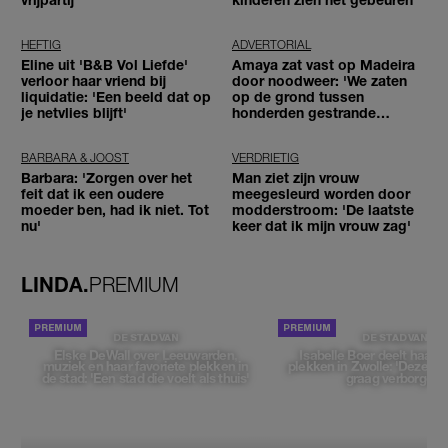
HEFTIG
ADVERTORIAL
Eline uit 'B&B Vol Liefde'
Amaya zat vast op Madeira
verloor haar vriend bij
door noodweer: 'We zaten
liquidatie: 'Een beeld dat op
op de grond tussen
je netvlies blijft'
honderden gestrande
reizigers'
BARBARA & JOOST
VERDRIETIG
Barbara: 'Zorgen over het
Man ziet zijn vrouw
feit dat ik een oudere
meegesleurd worden door
moeder ben, had ik niet. Tot
modderstroom: 'De laatste
nu'
keer dat ik mijn vrouw zag'
LINDA.
PREMIUM
DE STAD VAN
DE STAD VAN
Elske DeWall over Leeuwarden,
Isabelle Boer deelt haar f
muziek en haar favoriete plekken in
plekken in Zwolle: 'Deze pl
de stad: 'Een stad die voelt als thuis'
graag verborgen'