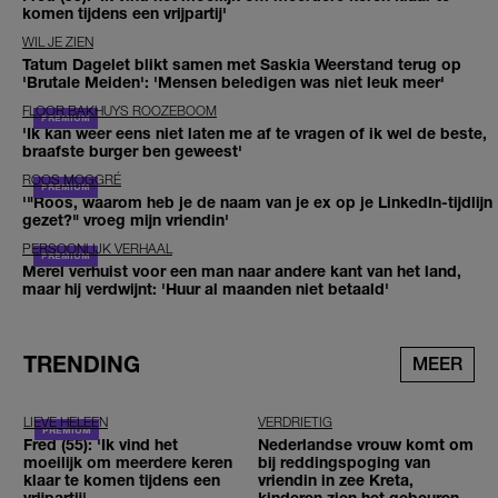
komen tijdens een vrijpartij'
WIL JE ZIEN
Tatum Dagelet blikt samen met Saskia Weerstand terug op
'Brutale Meiden': 'Mensen beledigen was niet leuk meer'
FLOOR BAKHUYS ROOZEBOOM
'Ik kan weer eens niet laten me af te vragen of ik wel de beste,
braafste burger ben geweest'
ROOS MOGGRÉ
'"Roos, waarom heb je de naam van je ex op je LinkedIn-tijdlijn
gezet?" vroeg mijn vriendin'
PERSOONLIJK VERHAAL
Merel verhuist voor een man naar andere kant van het land,
maar hij verdwijnt: 'Huur al maanden niet betaald'
TRENDING
MEER
LIEVE HELEEN
VERDRIETIG
Fred (55): 'Ik vind het
Nederlandse vrouw komt om
moeilijk om meerdere keren
bij reddingspoging van
klaar te komen tijdens een
vriendin in zee Kreta,
vrijpartij'
kinderen zien het gebeuren