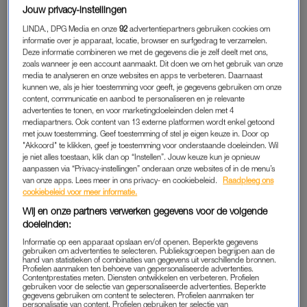
onze derde: het gezin was op vrij jonge leeftijd compleet. Onze
Jouw privacy-instellingen
relatie voelde lange tijd heel goed aan, al merkte ik dat er door
LINDA., DPG Media en onze
92
advertentiepartners gebruiken cookies om
de drukte rondom de kinderen meer afstand tussen ons
informatie over je apparaat, locatie, browser en surfgedrag te verzamelen.
kwam.
Deze informatie combineren we met de gegevens die je zelf deelt met ons,
zoals wanneer je een account aanmaakt. Dit doen we om het gebruik van onze
media te analyseren en onze websites en apps te verbeteren. Daarnaast
Hij was aannemer en nam links en rechts wel eens extra
kunnen we, als je hier toestemming voor geeft, je gegevens gebruiken om onze
karweitjes aan, maar die hoeveelheid nam best wel toe.
content, communicatie en aanbod te personaliseren en je relevante
advertenties te tonen, en voor marketingdoeleinden delen met 4
Tegelijkertijd knuffelden we minder en praatten we minder
mediapartners. Ook content van 13 externe platformen wordt enkel getoond
goed. En weet je, die laatste twee dingen lagen ook aan mij: ik
met jouw toestemming. Geef toestemming of stel je eigen keuze in. Door op
"Akkoord" te klikken, geef je toestemming voor onderstaande doeleinden. Wil
was ’s avonds gewoon leeg en moe na alle drukte. Hij vroeg
je niet alles toestaan, klik dan op “Instellen”. Jouw keuze kun je opnieuw
weleens om meer sex, en dat probeerden we dan een tijdje.
aanpassen via “Privacy-instellingen” onderaan onze websites of in de menu’s
Uiteindelijk werd dat dan ook weer minder. Maar dat hij
van onze apps. Lees meer in ons privacy- en cookiebeleid.
Raadpleeg ons
cookiebeleid voor meer informatie.
daarvoor vreemd zou gaan, had ik niet aan zien komen.”
Wij en onze partners verwerken gegevens voor de volgende
doeleinden:
TELEFOONREKENING
Informatie op een apparaat opslaan en/of openen. Beperkte gegevens
gebruiken om advertenties te selecteren. Publieksgroepen begrijpen aan de
hand van statistieken of combinaties van gegevens uit verschillende bronnen.
“Natuurlijk was het jammer dat hij door die extra klussen ’s
Profielen aanmaken ten behoeve van gepersonaliseerde advertenties.
avonds en in het weekend vaak weg was, maar we hadden er
Contentprestaties meten. Diensten ontwikkelen en verbeteren. Profielen
gebruiken voor de selectie van gepersonaliseerde advertenties. Beperkte
als gezin profijt van. Dat extra geld gebruikten we vaak voor
gegevens gebruiken om content te selecteren. Profielen aanmaken ter
personalisatie van content. Profielen gebruiken ter selectie van