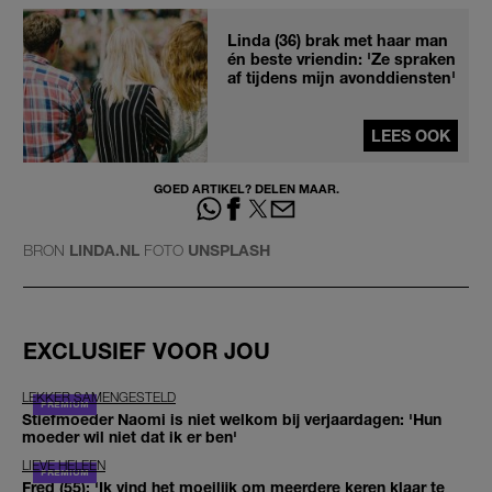
Linda (36) brak met haar man
én beste vriendin: 'Ze spraken
af tijdens mijn avonddiensten'
LEES OOK
GOED ARTIKEL? DELEN MAAR.
BRON
LINDA.NL
FOTO
UNSPLASH
EXCLUSIEF VOOR JOU
LEKKER SAMENGESTELD
Stiefmoeder Naomi is niet welkom bij verjaardagen: 'Hun
moeder wil niet dat ik er ben'
LIEVE HELEEN
Fred (55): 'Ik vind het moeilijk om meerdere keren klaar te