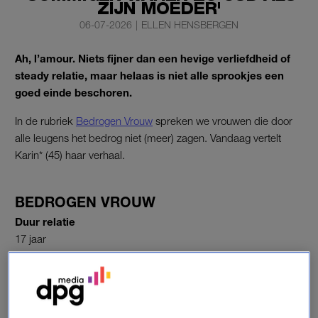
ZIJN MOEDER'
06-07-2026
|
ELLEN HENSBERGEN
Ah, l’amour. Niets fijner dan een hevige verliefdheid of
steady relatie, maar helaas is niet alle sprookjes een
goed einde beschoren.
In de rubriek
Bedrogen Vrouw
spreken we vrouwen die door
alle leugens het bedrog niet (meer) zagen. Vandaag vertelt
Karin* (45) haar verhaal.
BEDROGEN VROUW
Duur relatie
17 jaar
“We leerden elkaar kennen in het uitgaansleven, ik was
achttien. Na een relatie van vier jaar gingen we samenwonen,
daarna trouwden we. Al snel volgde een tweeling en daarna