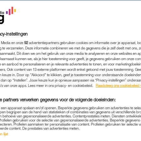
cy-instellingen
 Media en onze
92
advertentiepartners gebruiken cookies om informatie over je apparaat, lo
g te verzamelen. Deze informatie combineren we met de gegevens die je zelf deelt met ons, z
aanmaakt. Dit doen we om het gebruik van onze media te analyseren en onze websites en a
Daarnaast kunnen we, als je hier toestemming voor geeft, je gegevens gebruiken om onze con
 en aanbod te personaliseren en je relevante advertenties te tonen, en voor marketingdoele
ers. Ook content van 13 externe platformen wordt enkel getoond met jouw toestemming. Ge
gen keuze in. Door op "Akkoord" te klikken, geef je toestemming voor onderstaande doeleinden. 
EVEN WEG
|
WIL JE WETEN
k dan op “Instellen”. Jouw keuze kun je opnieuw aanpassen via “Privacy-instellingen” ondera
ONDERE WANDELGEBIED H
u’s van onze apps. Lees meer in ons privacy- en cookiebeleid.
Raadpleeg ons cookiebeleid 
AN DE ALPEN, MAAR IS EE
e partners verwerken gegevens voor de volgende doeleinden:
DICHTERBIJ
p een apparaat opslaan en/of openen. Beperkte gegevens gebruiken om advertenties te sele
pen begrijpen aan de hand van statistieken of combinaties van gegevens uit verschillende br
10-06-2026
|
ALEXANDRA VAN DER HOEVEN
 behoeve van gepersonaliseerde advertenties. Contentprestaties meten. Diensten ontwikkel
Profielen gebruiken voor de selectie van gepersonaliseerde advertenties. Beperkte gegeven
lecteren. Profielen aanmaken ter personalisatie van content. Profielen gebruiken ter selectie 
eerde content. De prestaties van advertenties meten.
udt zit goed in Europa: aan mooie wandelroutes gee
 lijst
andelpaden van bijvoorbeeld de Alpen toch wat v