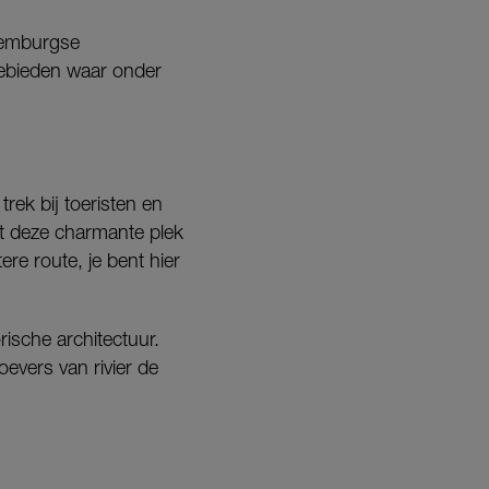
uxemburgse
gebieden waar onder
rek bij toeristen en
ft deze charmante plek
ere route, je bent hier
rische architectuur.
oevers van rivier de