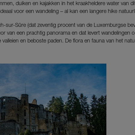
men, duiken en kajakken in het kraakheldere water van dit
deaal voor een wandeling – al kan een langere hike natuurl
-sur-Sûre (dat zeventig procent van de Luxemburgse bev
cor van een prachtig panorama en dat levert wandelingen op 
 valleien en beboste paden. De flora en fauna van het natuu