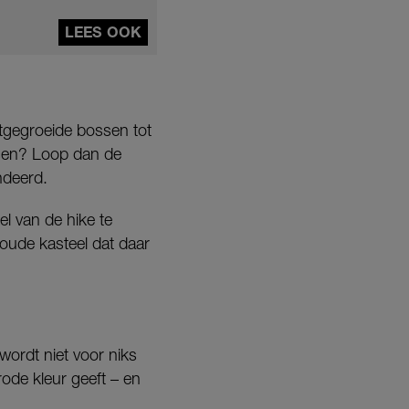
LEES OOK
htgegroeide bossen tot
issen? Loop dan de
ndeerd.
el van de hike te
oude kasteel dat daar
wordt niet voor niks
ode kleur geeft – en