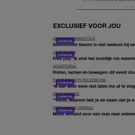
EXCLUSIEF VOOR JOU
LEKKER SAMENGESTELD
Stiefmoeder Naomi is niet welkom bij ver
LIEVE HELEEN
Fred (55): 'Ik vind het moeilijk om meerde
ADVERTORIAL
Praten, lachen én bewegen: dit event door
FLOOR BAKHUYS ROOZEBOOM
'Ik kan weer eens niet laten me af te vr
ROOS MOGGRÉ
'"Roos, waarom heb je de naam van je ex 
PERSOONLIJK VERHAAL
Merel verhuist voor een man naar andere 