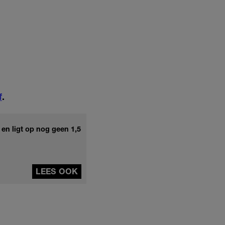
f
.
 en ligt op nog geen 1,5
LEES OOK