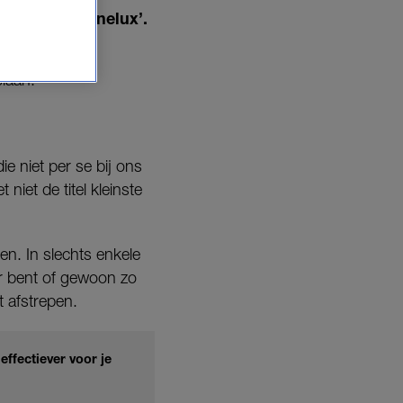
pen van de Benelux’.
laan.
e niet per se bij ons
iet de titel kleinste
en. In slechts enkele
er bent of gewoon zo
t afstrepen.
ffectiever voor je