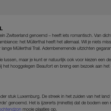
L
lein Zwitserland genoemd – heeft iets romantisch. Van dic
mbiance: het Müllerthal heeft het allemaal. Wil je niets m
 lange Müllerthal Trail. Adembenemende uitzichten gegara
ie lussen, maar je kunt er natuurlijk ook voor kiezen een de
bij het hooggelegen Beaufort en breng een bezoek aan het 
der stuk Luxemburg. De streek in het zuiden van het land 
e’ genoemd. Het is ijzererts (minette) dat de bodem een r
ochtendzon
mooie plaatjes op.