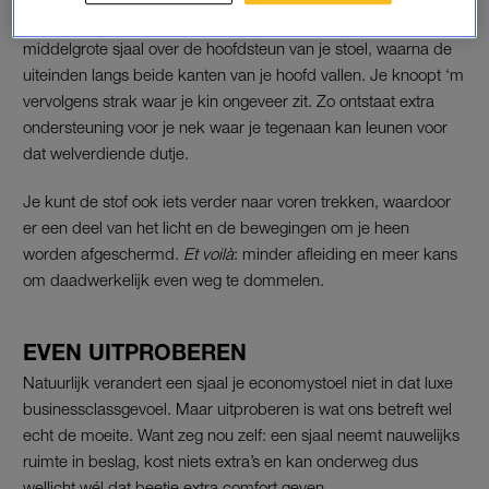
De truc gaat viral op TikTok en is heel simpel. Je legt een
middelgrote sjaal over de hoofdsteun van je stoel, waarna de
uiteinden langs beide kanten van je hoofd vallen. Je knoopt ‘m
vervolgens strak waar je kin ongeveer zit. Zo ontstaat extra
ondersteuning voor je nek waar je tegenaan kan leunen voor
dat welverdiende dutje.
Je kunt de stof ook iets verder naar voren trekken, waardoor
er een deel van het licht en de bewegingen om je heen
worden afgeschermd.
Et voilà
: minder afleiding en meer kans
om daadwerkelijk even weg te dommelen.
EVEN UITPROBEREN
Natuurlijk verandert een sjaal je economystoel niet in dat luxe
businessclassgevoel. Maar uitproberen is wat ons betreft wel
echt de moeite. Want zeg nou zelf: een sjaal neemt nauwelijks
ruimte in beslag, kost niets extra’s en kan onderweg dus
wellicht wél dat beetje extra comfort geven.