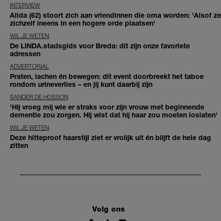
INTERVIEW
Alida (62) stoort zich aan vriendinnen die oma worden: 'Alsof ze
zichzelf ineens in een hogere orde plaatsen'
WIL JE WETEN
De LINDA.stadsgids voor Breda: dit zijn onze favoriete
adressen
ADVERTORIAL
Praten, lachen én bewegen: dit event doorbreekt het taboe
rondom urineverlies – en jij kunt daarbij zijn
SANDER DE HOSSON
'Hij vroeg mij wie er straks voor zijn vrouw met beginnende
dementie zou zorgen. Hij wist dat hij haar zou moeten loslaten'
WIL JE WETEN
Deze hitteproof haarstijl ziet er vrolijk uit én blijft de hele dag
zitten
Volg ons