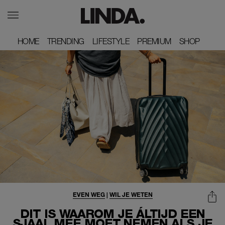
HOME
HOME
TRENDING
TRENDING
LIFESTYLE
LIFESTYLE
PREMIUM
PREMIUM
SHOP
SHOP
EVEN WEG
|
WIL JE WETEN
DIT IS WAAROM JE ÁLTIJD EEN
SJAAL MEE MOET NEMEN ALS JE