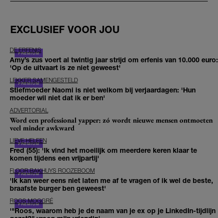
EXCLUSIEF VOOR JOU
DE ERFENIS
Amy’s zus voert al twintig jaar strijd om erfenis van 10.000 euro:
'Op de uitvaart is ze niet geweest'
LEKKER SAMENGESTELD
Stiefmoeder Naomi is niet welkom bij verjaardagen: 'Hun
moeder wil niet dat ik er ben'
ADVERTORIAL
Word een professional yapper: zó wordt nieuwe mensen ontmoeten
veel minder awkward
LIEVE HELEEN
Fred (55): 'Ik vind het moeilijk om meerdere keren klaar te
komen tijdens een vrijpartij'
FLOOR BAKHUYS ROOZEBOOM
'Ik kan weer eens niet laten me af te vragen of ik wel de beste,
braafste burger ben geweest'
ROOS MOGGRÉ
'"Roos, waarom heb je de naam van je ex op je LinkedIn-tijdlijn