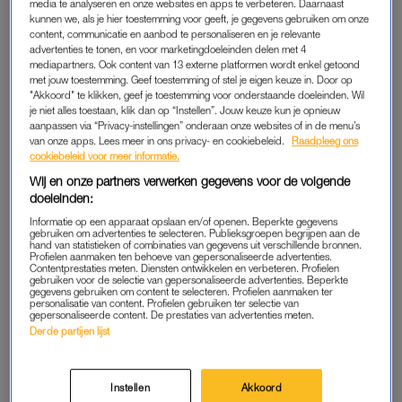
Je kent het wel: je neemt je voor dat je meteen gaat
slapen
media te analyseren en onze websites en apps te verbeteren. Daarnaast
kunnen we, als je hier toestemming voor geeft, je gegevens gebruiken om onze
zodra het vliegtuig opstijgt. Maar lukken? Dat wil het negen van
content, communicatie en aanbod te personaliseren en je relevante
de tien keer niet. Je zit kaarsrecht, de plakstoel werkt niet echt
advertenties te tonen, en voor marketingdoeleinden delen met 4
mee en ongemerkt tegen je buurman in slaap vallen is
mediapartners. Ook content van 13 externe platformen wordt enkel getoond
met jouw toestemming. Geef toestemming of stel je eigen keuze in. Door op
waarschijnlijk ook niet helemaal je bedoeling.
"Akkoord" te klikken, geef je toestemming voor onderstaande doeleinden. Wil
je niet alles toestaan, klik dan op “Instellen”. Jouw keuze kun je opnieuw
Dan maar een film kijken, een podcast luisteren of gewoon uit
aanpassen via “Privacy-instellingen” onderaan onze websites of in de menu’s
van onze apps. Lees meer in ons privacy- en cookiebeleid.
Raadpleeg ons
het raampje staren. Helemaal prima natuurlijk. Maar voor wie
cookiebeleid voor meer informatie.
tijdens het vliegen toch graag wat slaap wil meepakken, blijkt
Wij en onze partners verwerken gegevens voor de volgende
een sjaal verrassend handig.
doeleinden:
Informatie op een apparaat opslaan en/of openen. Beperkte gegevens
gebruiken om advertenties te selecteren. Publieksgroepen begrijpen aan de
Prachtige stranden met
hand van statistieken of combinaties van gegevens uit verschillende bronnen.
Profielen aanmaken ten behoeve van gepersonaliseerde advertenties.
helderblauw water: dit eiland
Contentprestaties meten. Diensten ontwikkelen en verbeteren. Profielen
heeft het en ligt op nog geen
gebruiken voor de selectie van gepersonaliseerde advertenties. Beperkte
1,5 uur vliegen
gegevens gebruiken om content te selecteren. Profielen aanmaken ter
personalisatie van content. Profielen gebruiken ter selectie van
gepersonaliseerde content. De prestaties van advertenties meten.
LEES OOK
Derde partijen lijst
Instellen
Akkoord
DE SJAAL HACK TIJDENS HET VLIEGEN