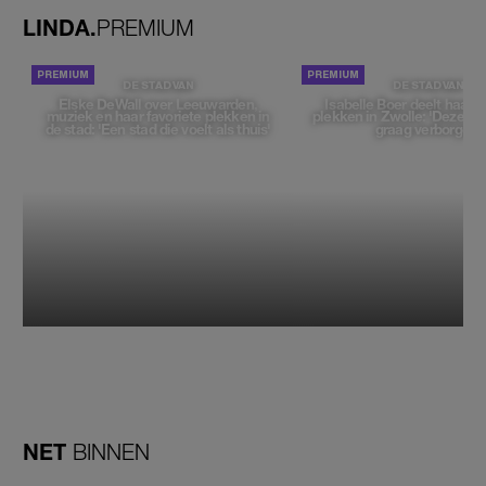
LINDA.
PREMIUM
DE STAD VAN
DE STAD VAN
Elske DeWall over Leeuwarden,
Isabelle Boer deelt haar f
muziek en haar favoriete plekken in
plekken in Zwolle: 'Deze pl
de stad: 'Een stad die voelt als thuis'
graag verborgen'
NET
BINNEN