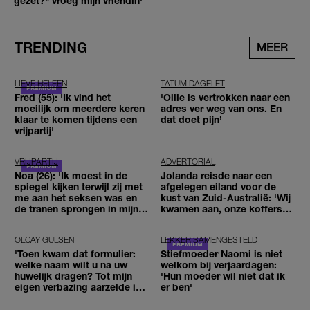
gezet?" vroeg mijn vriendin'
TRENDING
MEER
LIEVE HELEEN
TATUM DAGELET
Fred (55): 'Ik vind het
'Ollie is vertrokken naar een
moeilijk om meerdere keren
adres ver weg van ons. En
klaar te komen tijdens een
dat doet pijn’
vrijpartij'
VRIJPARTIJ
ADVERTORIAL
Noa (26): 'Ik moest in de
Jolanda reisde naar een
spiegel kijken terwijl zij met
afgelegen eiland voor de
me aan het seksen was en
kust van Zuid-Australië: 'Wij
de tranen sprongen in mijn
kwamen aan, onze koffers
ogen'
niet'
OLCAY GULSEN
LEKKER SAMENGESTELD
'Toen kwam dat formulier:
Stiefmoeder Naomi is niet
welke naam wilt u na uw
welkom bij verjaardagen:
huwelijk dragen? Tot mijn
'Hun moeder wil niet dat ik
eigen verbazing aarzelde ik
er ben'
geen moment'