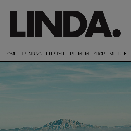
HOME
HOME
TRENDING
TRENDING
LIFESTYLE
LIFESTYLE
PREMIUM
PREMIUM
SHOP
SHOP
MEER
MEER