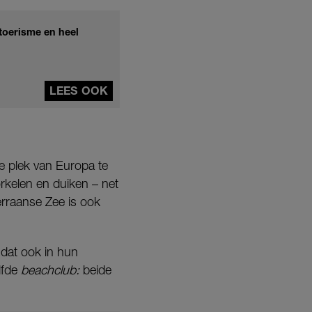
toerisme en heel
LEES OOK
e plek van Europa te
rkelen en duiken – net
erraanse Zee is ook
dat ook in hun
lfde
beachclub:
beide