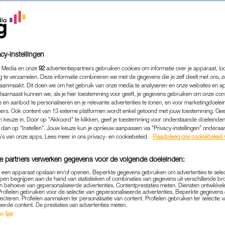
cy-instellingen
 Media en onze
92
advertentiepartners gebruiken cookies om informatie over je apparaat, lo
g te verzamelen. Deze informatie combineren we met de gegevens die je zelf deelt met ons, z
aanmaakt. Dit doen we om het gebruik van onze media te analyseren en onze websites en a
Daarnaast kunnen we, als je hier toestemming voor geeft, je gegevens gebruiken om onze con
 en aanbod te personaliseren en je relevante advertenties te tonen, en voor marketingdoele
ers. Ook content van 13 externe platformen wordt enkel getoond met jouw toestemming. Ge
gen keuze in. Door op "Akkoord" te klikken, geef je toestemming voor onderstaande doeleinden. 
k dan op “Instellen”. Jouw keuze kun je opnieuw aanpassen via “Privacy-instellingen” ondera
u’s van onze apps. Lees meer in ons privacy- en cookiebeleid.
Raadpleeg ons cookiebeleid 
EVEN WEG
|
EROPUIT
TEMMING WORDT OOK WEL 
e partners verwerken gegevens voor de volgende doeleinden:
PA' GENOEMD (EN WIJ SN
p een apparaat opslaan en/of openen. Beperkte gegevens gebruiken om advertenties te sele
pen begrijpen aan de hand van statistieken of combinaties van gegevens uit verschillende br
 behoeve van gepersonaliseerde advertenties. Contentprestaties meten. Diensten ontwikkel
WAAROM)
Profielen gebruiken voor de selectie van gepersonaliseerde advertenties. Beperkte gegeven
lecteren. Profielen aanmaken ter personalisatie van content. Profielen gebruiken ter selectie 
eerde content. De prestaties van advertenties meten.
21-01-2026
|
WIEKE VEENBOER
 lijst