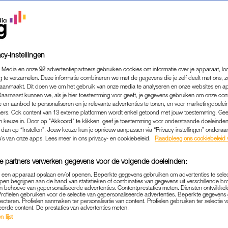
nlijk heel snel nog even vóór die tijd die kant op gaan.
N
cy-instellingen
r van
reisorganisatie Better Places
, geeft je een aantal bij
 Media en onze
92
advertentiepartners gebruiken cookies om informatie over je apparaat, lo
 volgende bestemming moet zijn.
g te verzamelen. Deze informatie combineren we met de gegevens die je zelf deelt met ons, z
aanmaakt. Dit doen we om het gebruik van onze media te analyseren en onze websites en a
Daarnaast kunnen we, als je hier toestemming voor geeft, je gegevens gebruiken om onze con
 en aanbod te personaliseren en je relevante advertenties te tonen, en voor marketingdoele
EVOLKING
ers. Ook content van 13 externe platformen wordt enkel getoond met jouw toestemming. Ge
gen keuze in. Door op "Akkoord" te klikken, geef je toestemming voor onderstaande doeleinden. 
ia lange tijd hebben vermeden, is de lokale bevolking heel b
k dan op “Instellen”. Jouw keuze kun je opnieuw aanpassen via “Privacy-instellingen” ondera
welkom voelen. Voor je het weet word je door een local uitg
u’s van onze apps. Lees meer in ons privacy- en cookiebeleid.
Raadpleeg ons cookiebeleid 
 het terras of voor een diner bij hen thuis.
e partners verwerken gegevens voor de volgende doeleinden:
p een apparaat opslaan en/of openen. Beperkte gegevens gebruiken om advertenties te sele
pen begrijpen aan de hand van statistieken of combinaties van gegevens uit verschillende br
 behoeve van gepersonaliseerde advertenties. Contentprestaties meten. Diensten ontwikkel
Profielen gebruiken voor de selectie van gepersonaliseerde advertenties. Beperkte gegeven
lecteren. Profielen aanmaken ter personalisatie van content. Profielen gebruiken ter selectie 
eerde content. De prestaties van advertenties meten.
 lijst