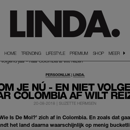
HOME
HOME
TRENDING
TRENDING
LIFESTYLE
LIFESTYLE
PREMIUM
PREMIUM
SHOP
SHOP
MEER
MEER
PERSOONLIJK
|
LINDA.
M JE NÚ - EN NIET VOLG
AR COLOMBIA AF WILT REI
20-08-2018
|
SUZETTE HERMSEN
Wie Is De Mol?’ zich af in Colombia. En zoals dat ga
dt het land daarna waarschijnlijk op menig bucketli