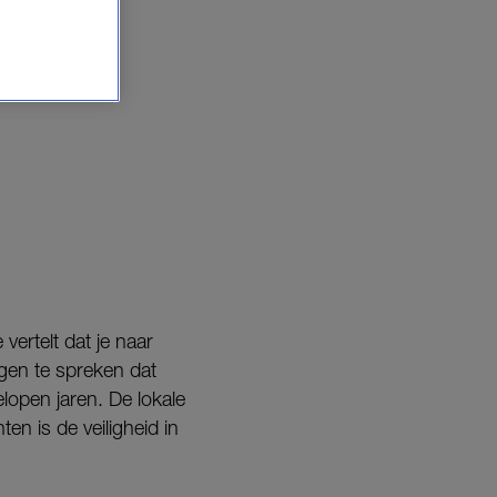
ertelt dat je naar
egen te spreken dat
elopen jaren. De lokale
en is de veiligheid in