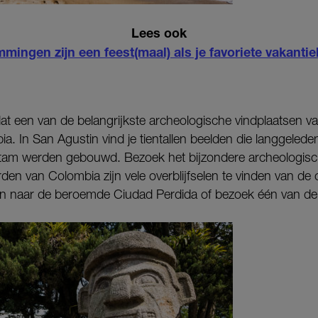
Lees ook
mingen zijn een feest(maal) als je favoriete vakantie
dat een van de belangrijkste archeologische vindplaatsen v
a. In San Agustin vind je tientallen beelden die langgeled
tam werden gebouwd. Bezoek het bijzondere archeologische
den van Colombia zijn vele overblijfselen te vinden van de
en naar de beroemde Ciudad Perdida of bezoek één van d