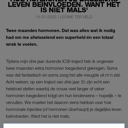
LEVEN BEÏNVLOEDEN. WANT HET
IS NIET MALS'
14-01-2025
|
LEONIE TER VELD
Twee maanden hormonen. Dat was alles wat ik nodig
had om me afwisselend een superheld én een totaal
wrak te voelen.
Tijdens mijn drie jaar durende ICSI-traject heb ik ongeveer
twee maanden extra hormonen toegediend gekregen. Soms
was dat fantastisch en soms zoog het alle vreugde uit m’n ziel.
Acht weken; op een traject van drie jaar. Er zijn echt een
heleboel stellen waarbij de vrouw veel langer of vaker
hormonen toegediend krijgt om hun kinderwens – hopelijk – te
vervullen. We moeten het daarom eens hebben over hoe
hormonale injecties (of hormonen überhaupt) je dagelijks leven
beïnvloeden. Want het is niet mals.