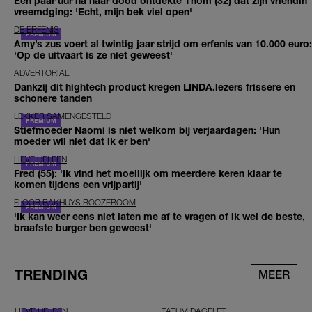
Een paar uur na haar dood ontdekte Thom (32) dat zijn vriendin
vreemdging: 'Echt, mijn bek viel open'
DE ERFENIS
Amy’s zus voert al twintig jaar strijd om erfenis van 10.000 euro:
'Op de uitvaart is ze niet geweest'
ADVERTORIAL
Dankzij dit hightech product kregen LINDA.lezers frissere en
schonere tanden
LEKKER SAMENGESTELD
Stiefmoeder Naomi is niet welkom bij verjaardagen: 'Hun
moeder wil niet dat ik er ben'
LIEVE HELEEN
Fred (55): 'Ik vind het moeilijk om meerdere keren klaar te
komen tijdens een vrijpartij'
FLOOR BAKHUYS ROOZEBOOM
'Ik kan weer eens niet laten me af te vragen of ik wel de beste,
braafste burger ben geweest'
TRENDING
MEER
LIEVE HELEEN
TATUM DAGELET