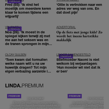
Fred (55): 'Ik vind het
'Ollie is vertrokken naar een
moeilijk om meerdere keren
adres ver weg van ons. En
klaar te komen tijdens een
dat doet pijn’
vrijpartij'
VRIJPARTIJ
ADVERTORIAL
Op de fiets met jonge kids? Zo
Noa (26): 'Ik moest in de
wordt het ineens hartstikke
spiegel kijken terwijl zij met
makkelijk
me aan het seksen was en
de tranen sprongen in mijn
ogen'
OLCAY GULSEN
LEKKER SAMENGESTELD
'Toen kwam dat formulier:
Stiefmoeder Naomi is niet
welke naam wilt u na uw
welkom bij verjaardagen:
huwelijk dragen? Tot mijn
'Hun moeder wil niet dat ik
eigen verbazing aarzelde ik
er ben'
geen moment'
LINDA.
PREMIUM
DE STAD VAN
DE STAD VAN
Elske DeWall over Leeuwarden,
Isabelle Boer deelt haar f
muziek en haar favoriete plekken in
plekken in Zwolle: 'Deze pl
de stad: 'Een stad die voelt als thuis'
graag verborgen'