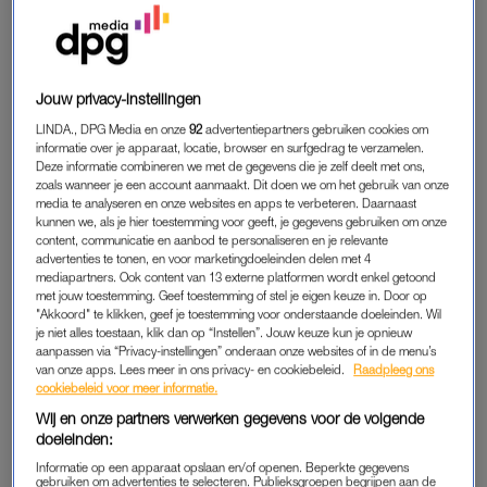
SPUITEN EN SLIKKEN
Voor mij begon de hormoonrollercoaster in april 2021. Als
voorbereiding op m’n eicelpunctie slikte ik Primolut, zette een
Jouw privacy-instellingen
tijdlang iedere avond een prik Rekovelle in mijn buik, voegde
LINDA., DPG Media en onze
92
advertentiepartners gebruiken cookies om
daar na zes dagen nog eens dagelijks een prik Fyremadel in
informatie over je apparaat, locatie, browser en surfgedrag te verzamelen.
mijn bovenbeen aan toe en spoot op dag 11 ook nog iets dat
Deze informatie combineren we met de gegevens die je zelf deelt met ons,
Decapeptyl heet. Klinkt heftig, maar dat was het helemaal niet.
zoals wanneer je een account aanmaakt. Dit doen we om het gebruik van onze
media te analyseren en onze websites en apps te verbeteren. Daarnaast
Veel spuiten en slikken, dat wel, maar mentaal voelde ik me
kunnen we, als je hier toestemming voor geeft, je gegevens gebruiken om onze
fantastisch. Vooral die Rekovelle liet me voelen alsof ik de hele
content, communicatie en aanbod te personaliseren en je relevante
advertenties te tonen, en voor marketingdoeleinden delen met 4
wereld aankon; vol zelfvertrouwen en totaal euforisch. Heerlijk,
mediapartners. Ook content van 13 externe platformen wordt enkel getoond
deze hormooncocktail!
met jouw toestemming. Geef toestemming of stel je eigen keuze in. Door op
"Akkoord" te klikken, geef je toestemming voor onderstaande doeleinden. Wil
je niet alles toestaan, klik dan op “Instellen”. Jouw keuze kun je opnieuw
Een fertiliteitstraject is voor iedereen anders, maar déze
aanpassen via “Privacy-instellingen” onderaan onze websites of in de menu’s
hormonale verrassingspunch beviel mij – en mijn door PCOS
van onze apps. Lees meer in ons privacy- en cookiebeleid.
Raadpleeg ons
cookiebeleid voor meer informatie.
verstoorde hormonale systeem – werkelijk uitstekend. Het
volgende moment was echter totaal het tegenovergestelde. Na
Wij en onze partners verwerken gegevens voor de volgende
doeleinden:
de eicelpunctie in mei 2021 brak een periode aan waarin m’n
lijf moest worden klaargemaakt voor de eerste terugplaatsing.
Informatie op een apparaat opslaan en/of openen. Beperkte gegevens
gebruiken om advertenties te selecteren. Publieksgroepen begrijpen aan de