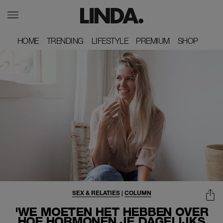
HOME
HOME
TRENDING
TRENDING
LIFESTYLE
LIFESTYLE
PREMIUM
PREMIUM
SHOP
SHOP
SEX & RELATIES
|
COLUMN
'WE MOETEN HET HEBBEN OVER
HOE HORMONEN JE DAGELIJKS