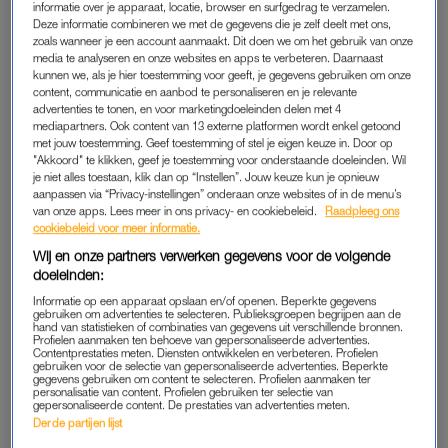
informatie over je apparaat, locatie, browser en surfgedrag te verzamelen.
“Ik kon nooit naar de wc en was constant geconstipeerd. Mijn
Deze informatie combineren we met de gegevens die je zelf deelt met ons,
buik was hierdoor altijd opgeblazen, waardoor ik wel zwanger
zoals wanneer je een account aanmaakt. Dit doen we om het gebruik van onze
leek.”
media te analyseren en onze websites en apps te verbeteren. Daarnaast
kunnen we, als je hier toestemming voor geeft, je gegevens gebruiken om onze
content, communicatie en aanbod te personaliseren en je relevante
advertenties te tonen, en voor marketingdoeleinden delen met 4
PRIKKELBAAR WATTES?
mediapartners. Ook content van 13 externe platformen wordt enkel getoond
met jouw toestemming. Geef toestemming of stel je eigen keuze in. Door op
Alle drie gaan ze met hun darmklachten naar de huisarts.
"Akkoord" te klikken, geef je toestemming voor onderstaande doeleinden. Wil
Femke: “Die zei tegen mij: ‘Je darmen zijn gewoon een beetje
je niet alles toestaan, klik dan op “Instellen”. Jouw keuze kun je opnieuw
aanpassen via “Privacy-instellingen” onderaan onze websites of in de menu’s
prikkelbaar, leer er maar mee leven.’ Maar hoe dan? Ik kreeg
van onze apps. Lees meer in ons privacy- en cookiebeleid.
Raadpleeg ons
geen uitleg over hoe ik ermee om moest gaan.” Damian zit in
cookiebeleid voor meer informatie.
hetzelfde schuitje: “Toen de klachten een aantal maanden
Wij en onze partners verwerken gegevens voor de volgende
aanhielden, ging ik van het ergste uit. Eerst leek het op een
doeleinden:
gluten- of lactoseallergie, maar uiteindelijk kwam bij de
Informatie op een apparaat opslaan en/of openen. Beperkte gegevens
gebruiken om advertenties te selecteren. Publieksgroepen begrijpen aan de
huisarts de diagnose PDS. Dat was het dan ook, verder kreeg
hand van statistieken of combinaties van gegevens uit verschillende bronnen.
Profielen aanmaken ten behoeve van gepersonaliseerde advertenties.
ik geen enkele begeleiding of advies.”
Contentprestaties meten. Diensten ontwikkelen en verbeteren. Profielen
gebruiken voor de selectie van gepersonaliseerde advertenties. Beperkte
gegevens gebruiken om content te selecteren. Profielen aanmaken ter
Over het prikkelbaredarmsyndroom is medisch gezien nog
personalisatie van content. Profielen gebruiken ter selectie van
gepersonaliseerde content. De prestaties van advertenties meten.
niet veel bekend. Zo is de precieze oorzaak van de
Derde partijen lijst
aandoening nog altijd onduidelijk. Wel is bekend dat PDS kan