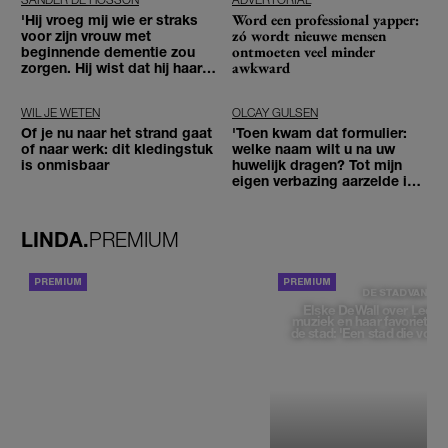
Word een professional yapper:
'Hij vroeg mij wie er straks
zó wordt nieuwe mensen
voor zijn vrouw met
ontmoeten veel minder
beginnende dementie zou
awkward
zorgen. Hij wist dat hij haar
zou moeten loslaten'
WIL JE WETEN
OLCAY GULSEN
Of je nu naar het strand gaat
'Toen kwam dat formulier:
of naar werk: dit kledingstuk
welke naam wilt u na uw
is onmisbaar
huwelijk dragen? Tot mijn
eigen verbazing aarzelde ik
geen moment'
LINDA.
PREMIUM
ACHTERGROND
DE STAD VAN
Elske DeWall over Leeu
muziek en haar favoriete p
de stad: 'Een stad die voelt 