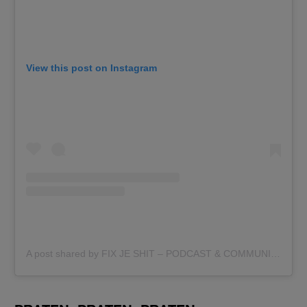
View this post on Instagram
A post shared by FIX JE SHIT – PODCAST & COMMUNITY (@fixjeshit)