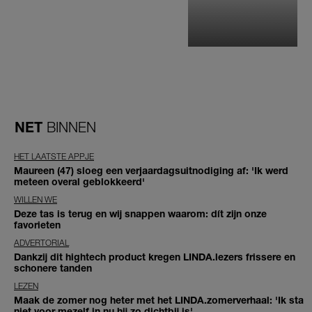
NET
BINNEN
HET LAATSTE APPJE
Maureen (47) sloeg een verjaardagsuitnodiging af: 'Ik werd
meteen overal geblokkeerd'
WILLEN WE
Deze tas is terug en wij snappen waarom: dít zijn onze
favorieten
ADVERTORIAL
Dankzij dit hightech product kregen LINDA.lezers frissere en
schonere tanden
LEZEN
Maak de zomer nog heter met het LINDA.zomerverhaal: 'Ik sta
niet voor mezelf in nu hij zo dichtbij is'