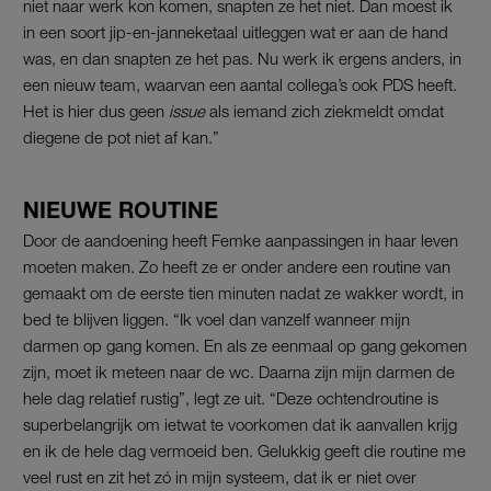
niet naar werk kon komen, snapten ze het niet. Dan moest ik
in een soort jip-en-janneketaal uitleggen wat er aan de hand
was, en dan snapten ze het pas. Nu werk ik ergens anders, in
een nieuw team, waarvan een aantal collega’s ook PDS heeft.
Het is hier dus geen
issue
als iemand zich ziekmeldt omdat
diegene de pot niet af kan.”
NIEUWE ROUTINE
Door de aandoening heeft Femke aanpassingen in haar leven
moeten maken. Zo heeft ze er onder andere een routine van
gemaakt om de eerste tien minuten nadat ze wakker wordt, in
bed te blijven liggen. “Ik voel dan vanzelf wanneer mijn
darmen op gang komen. En als ze eenmaal op gang gekomen
zijn, moet ik meteen naar de wc. Daarna zijn mijn darmen de
hele dag relatief rustig”, legt ze uit. “Deze ochtendroutine is
superbelangrijk om ietwat te voorkomen dat ik aanvallen krijg
en ik de hele dag vermoeid ben. Gelukkig geeft die routine me
veel rust en zit het zó in mijn systeem, dat ik er niet over