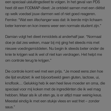
een speciaal uisluitingsdieet te volgen. In het geval van PDS
heet dit een FODMAP-dieet: Je ontdekt samen met een diëtist
op welk voedsel jouw darmen wel of niet goed reageren.
Femke: “Wat een
lifechanger
was dat: ik leerde mijn lichaam
beter kennen en kon ineens weer een normale student zijn.”
Damian volgt het dieet inmiddels al anderhalf jaar. “Normaal
doe je dat zes weken, maar bij mij ging het steeds mis met
nieuwe voedingsmiddelen. Nu begin ik steeds beter onder de
knie te krijgen wat ik wel of niet kan verdragen. Het helpt me
om controle terug te krijgen.”
Die controle komt wel met een prijs. “Je moest eens zien hoe
die lijst eruitziet: ik eet bijvoorbeeld geen gluten, lactose, ui,
knoflook… Gelukkig heb ik een heel lieve moeder en oma, die
speciaal voor mij koken met de ingrediënten die ik wel mag
hebben. Maar als ik uit eten ga, is er altijd maar weinig keus.
Meestal eindig ik met een stukje vlees en wat friet – zonder
saus.”