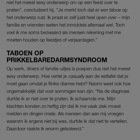
niet het meest sexy onderwerp om op een feest over te
praten”, concludeert hij. “Je merkt toch dat er een taboe op
het onderwerp rust. Ik praat er zelf juist heel open over – mijn
familie en vrienden weten het inmiddels allemaal wel. Toch
voel ik me soms bezwaard als mensen rekening met me
moeten houden op feestjes of verjaardagen.”
TABOEN OP
PRIKKELBAREDARMSYNDROOM
Op werk, diners of familie-uitjes is poepen dus niet het meest
sexy onderwerp. Hoe vertel je
casually
aan de eettafel dat je
moet gaan omdat je flinke diarree hebt? Naomi weet ook hoe
ongemakkelijk dat voor sommigen kan zijn: “Na de diagnose
durfde ik er niet over te praten. Ik schaamde me. Mijn
klachten konden zo heftig zijn dat ik me vaak ziek moest
melden en dingen miste. Als mensen dan aan mij vroegen
waarom ik ergens niet bij was, durfde ik dat niet te vertellen.
Daardoor raakte ik enorm geïsoleerd.”