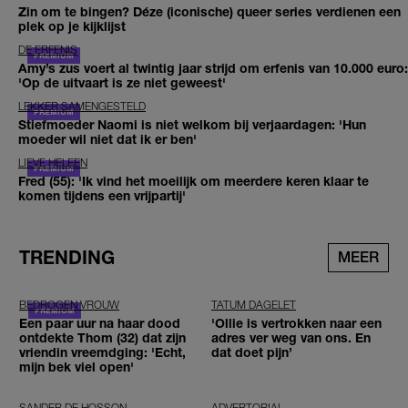
Zin om te bingen? Déze (iconische) queer series verdienen een
plek op je kijklijst
DE ERFENIS
Amy’s zus voert al twintig jaar strijd om erfenis van 10.000 euro:
'Op de uitvaart is ze niet geweest'
LEKKER SAMENGESTELD
Stiefmoeder Naomi is niet welkom bij verjaardagen: 'Hun
moeder wil niet dat ik er ben'
LIEVE HELEEN
Fred (55): 'Ik vind het moeilijk om meerdere keren klaar te
komen tijdens een vrijpartij'
TRENDING
MEER
BEDROGEN VROUW
TATUM DAGELET
Een paar uur na haar dood
'Ollie is vertrokken naar een
ontdekte Thom (32) dat zijn
adres ver weg van ons. En
vriendin vreemdging: 'Echt,
dat doet pijn’
mijn bek viel open'
SANDER DE HOSSON
ADVERTORIAL