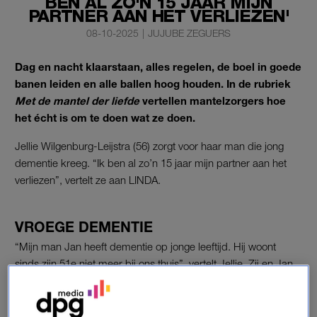
BEN AL ZO'N 15 JAAR MIJN
PARTNER AAN HET VERLIEZEN'
08-10-2025
|
JUJUBE ZEGUERS
Dag en nacht klaarstaan, alles regelen, de boel in goede
banen leiden en alle ballen hoog houden. In de rubriek
Met de mantel der liefde
vertellen mantelzorgers hoe
het écht is om te doen wat ze doen.
Jellie Wilgenburg-Leijstra (56) zorgt voor haar man die jong
dementie kreeg. “Ik ben al zo’n 15 jaar mijn partner aan het
verliezen”, vertelt ze aan LINDA.
VROEGE DEMENTIE
“Mijn man Jan heeft dementie op jonge leeftijd. Hij woont
sinds zijn 51e niet meer bij ons thuis”, vertelt Jellie. Zij en Jan
hebben twee dochters: Ymke (22) en Janne (19), die pas 11
en 14 jaar oud zijn wanneer hun vader in een verpleeghuis
terechtkomt. “Achteraf realiseerden we dat hij al vanaf 2010