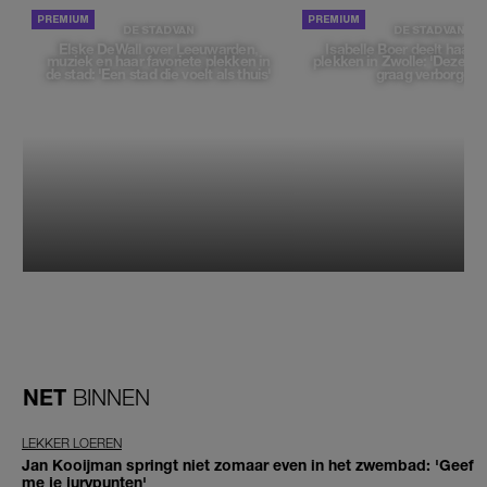
DE STAD VAN
DE STAD VAN
Elske DeWall over Leeuwarden,
Isabelle Boer deelt haar f
muziek en haar favoriete plekken in
plekken in Zwolle: 'Deze pl
de stad: 'Een stad die voelt als thuis'
graag verborgen'
NET
BINNEN
LEKKER LOEREN
Jan Kooijman springt niet zomaar even in het zwembad: 'Geef
me je jurypunten'