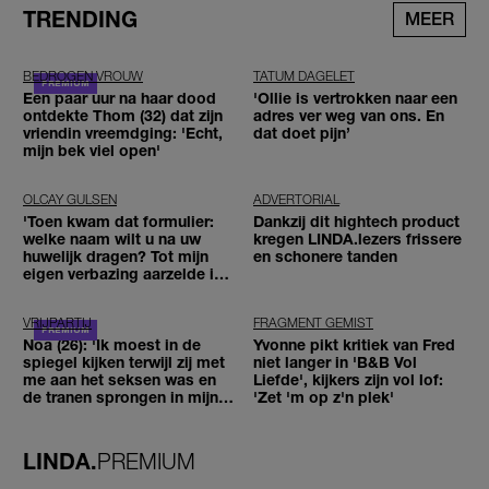
TRENDING
MEER
BEDROGEN VROUW
TATUM DAGELET
Een paar uur na haar dood
'Ollie is vertrokken naar een
ontdekte Thom (32) dat zijn
adres ver weg van ons. En
vriendin vreemdging: 'Echt,
dat doet pijn’
mijn bek viel open'
OLCAY GULSEN
ADVERTORIAL
'Toen kwam dat formulier:
Dankzij dit hightech product
welke naam wilt u na uw
kregen LINDA.lezers frissere
huwelijk dragen? Tot mijn
en schonere tanden
eigen verbazing aarzelde ik
geen moment'
VRIJPARTIJ
FRAGMENT GEMIST
Noa (26): 'Ik moest in de
Yvonne pikt kritiek van Fred
spiegel kijken terwijl zij met
niet langer in 'B&B Vol
me aan het seksen was en
Liefde', kijkers zijn vol lof:
de tranen sprongen in mijn
'Zet 'm op z'n plek'
ogen'
LINDA.
PREMIUM