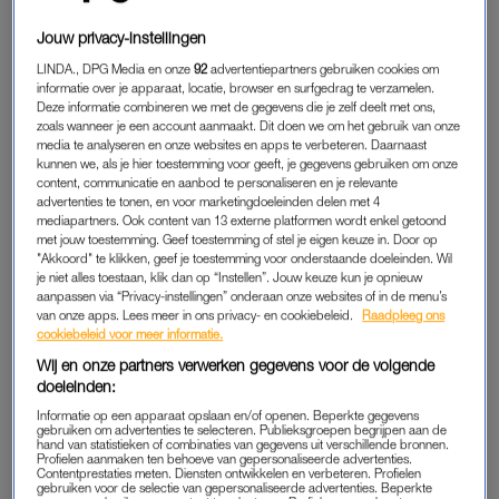
de eerste tekenen vertoonde van dementie op jonge leeftijd.”
Jouw privacy-instellingen
In augustus 2016 heeft Jan een ‘omslagdag’ en raakt hij van
LINDA., DPG Media en onze
92
advertentiepartners gebruiken cookies om
informatie over je apparaat, locatie, browser en surfgedrag te verzamelen.
de een op de andere dag in de war. “Hij werd acuut
Deze informatie combineren we met de gegevens die je zelf deelt met ons,
opgenomen in het ziekenhuis en al snel moest hij naar
zoals wanneer je een account aanmaakt. Dit doen we om het gebruik van onze
media te analyseren en onze websites en apps te verbeteren. Daarnaast
psychiatrie. We belandden in een traject om erachter te
kunnen we, als je hier toestemming voor geeft, je gegevens gebruiken om onze
komen wat er aan de hand was. Pas in 2019 werd de
content, communicatie en aanbod te personaliseren en je relevante
advertenties te tonen, en voor marketingdoeleinden delen met 4
diagnose
frontale temporale dementie
vastgesteld. We weten
mediapartners. Ook content van 13 externe platformen wordt enkel getoond
dat het progressief is en dat hij dus steeds zieker wordt.”
met jouw toestemming. Geef toestemming of stel je eigen keuze in. Door op
"Akkoord" te klikken, geef je toestemming voor onderstaande doeleinden. Wil
je niet alles toestaan, klik dan op “Instellen”. Jouw keuze kun je opnieuw
aanpassen via “Privacy-instellingen” onderaan onze websites of in de menu’s
Purser Christel is
van onze apps. Lees meer in ons privacy- en cookiebeleid.
Raadpleeg ons
mantelzorger voor dochter (23)
cookiebeleid voor meer informatie.
en moeder (84): 'Iedereen moet
door kunnen als ik weg ben'
Wij en onze partners verwerken gegevens voor de volgende
doeleinden:
LEES OOK
Informatie op een apparaat opslaan en/of openen. Beperkte gegevens
gebruiken om advertenties te selecteren. Publieksgroepen begrijpen aan de
hand van statistieken of combinaties van gegevens uit verschillende bronnen.
Profielen aanmaken ten behoeve van gepersonaliseerde advertenties.
Contentprestaties meten. Diensten ontwikkelen en verbeteren. Profielen
LEVEND VERLIES
gebruiken voor de selectie van gepersonaliseerde advertenties. Beperkte