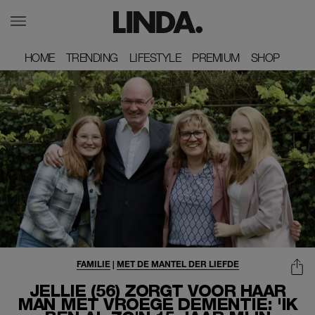
HOME
HOME
TRENDING
TRENDING
LIFESTYLE
LIFESTYLE
PREMIUM
PREMIUM
SHOP
SHOP
FAMILIE
|
MET DE MANTEL DER LIEFDE
JELLIE (56) ZORGT VOOR HAAR
MAN MET VROEGE DEMENTIE: 'IK