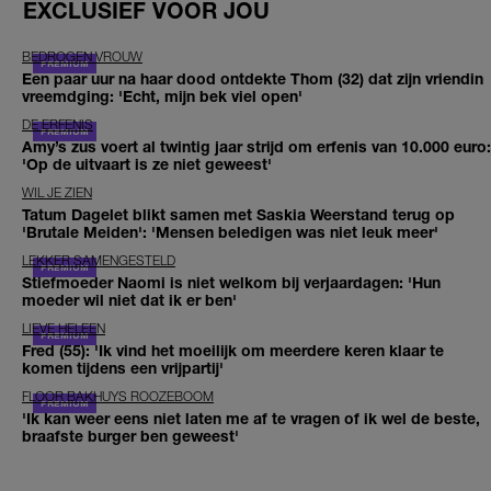
EXCLUSIEF VOOR JOU
BEDROGEN VROUW
Een paar uur na haar dood ontdekte Thom (32) dat zijn vriendin
vreemdging: 'Echt, mijn bek viel open'
DE ERFENIS
Amy’s zus voert al twintig jaar strijd om erfenis van 10.000 euro:
'Op de uitvaart is ze niet geweest'
WIL JE ZIEN
Tatum Dagelet blikt samen met Saskia Weerstand terug op
'Brutale Meiden': 'Mensen beledigen was niet leuk meer'
LEKKER SAMENGESTELD
Stiefmoeder Naomi is niet welkom bij verjaardagen: 'Hun
moeder wil niet dat ik er ben'
LIEVE HELEEN
Fred (55): 'Ik vind het moeilijk om meerdere keren klaar te
komen tijdens een vrijpartij'
FLOOR BAKHUYS ROOZEBOOM
'Ik kan weer eens niet laten me af te vragen of ik wel de beste,
braafste burger ben geweest'