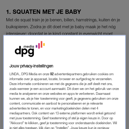
1. SQUATEN MET JE BABY
Met de squat train je je benen, billen, hamstrings, kuiten én je
buikspieren. Zodra je dit doet met je baby maak je het nóg
intensiever: doordat je je kind constant in evenwicht moet
houden, gebruik je een grote hoeveelheid van de buikspieren.
Binnen no-time heb jij weer een strakke buik.
https://www.instagram.com/p/BqhzopdDKww/
Jouw privacy-instellingen
LINDA., DPG Media en onze
92
advertentiepartners gebruiken cookies om
2. STAANDE DUMBELL WORK-OUT /
informatie over je apparaat, locatie, browser en surfgedrag te verzamelen.
Deze informatie combineren we met de gegevens die je zelf deelt met ons,
STAAND BANKDRUKKEN
zoals wanneer je een account aanmaakt. Dit doen we om het gebruik van onze
Met deze oefening train je je schouders, borst en je armen. Je
media te analyseren en onze websites en apps te verbeteren. Daarnaast
kunnen we, als je hier toestemming voor geeft, je gegevens gebruiken om onze
kunt ervoor kiezen om de training staand of zittend op de
content, communicatie en aanbod te personaliseren en je relevante
knieën uit te voeren.
advertenties te tonen, en voor marketingdoeleinden delen met 4
mediapartners. Ook content van 13 externe platformen wordt enkel getoond
met jouw toestemming. Geef toestemming of stel je eigen keuze in. Door op
https://www.instagram.com/p/Bqvb5PqAUdO/
"Akkoord" te klikken, geef je toestemming voor onderstaande doeleinden. Wil
je niet alles toestaan, klik dan op “Instellen”. Jouw keuze kun je opnieuw