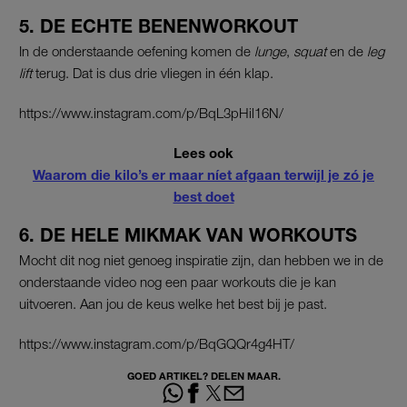
5. DE ECHTE BENENWORKOUT
In de onderstaande oefening komen de
lunge
,
squat
en de
leg
lift
terug. Dat is dus drie vliegen in één klap.
https://www.instagram.com/p/BqL3pHil16N/
Lees ook
Waarom die kilo’s er maar níet afgaan terwijl je zó je
best doet
6. DE HELE MIKMAK VAN WORKOUTS
Mocht dit nog niet genoeg inspiratie zijn, dan hebben we in de
onderstaande video nog een paar workouts die je kan
uitvoeren. Aan jou de keus welke het best bij je past.
https://www.instagram.com/p/BqGQQr4g4HT/
GOED ARTIKEL? DELEN MAAR.