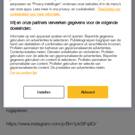
aanpassen via “Privacy-instellingen” onderaan onze websites of in de menu’s
3. BENEN, BUIK ÉN ARMEN
van onze apps. Lees meer in ons privacy- en cookiebeleid.
Raadpleeg ons
cookiebeleid voor meer informatie.
Zoals je in de video kunt zien, is dit een pittige uitdaging. Je
Wij en onze partners verwerken gegevens voor de volgende
traint je benen, armen en je
core
. Een
full-body workout
dus.
doeleinden:
En dat allemaal terwijl je je nakomeling leert ‘vliegen’.
Informatie op een apparaat opslaan en/of openen. Beperkte gegevens
gebruiken om advertenties te selecteren. Publieksgroepen begrijpen aan de
hand van statistieken of combinaties van gegevens uit verschillende bronnen.
https://www.instagram.com/p/BqpnBovl-0J/
Profielen aanmaken ten behoeve van gepersonaliseerde advertenties.
Contentprestaties meten. Diensten ontwikkelen en verbeteren. Profielen
gebruiken voor de selectie van gepersonaliseerde advertenties. Beperkte
gegevens gebruiken om content te selecteren. Profielen aanmaken ter
personalisatie van content. Profielen gebruiken ter selectie van
4. ‘AB WHEEL WORKOUT’, MAAR
gepersonaliseerde content. De prestaties van advertenties meten.
DAN ANDERS
Derde partijen lijst
Wie niet zit te wachten op een duur abonnement bij de
sportschool, kan het gewoon dicht bij huis zoeken. Iedere
Instellen
Akkoord
verse papa en mama hebben ‘m namelijk in huis: de
kinderwagen. Met deze oefening leg je de focus op je buik- en
rugspieren.
https://www.instagram.com/p/Bm1pk5tFq8O/