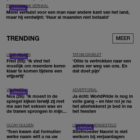
PERSOONLIJK VERHAAL
Merel verhuist voor een man naar andere kant van het land,
maar hij verdwijnt: 'Huur al maanden niet betaald'
TRENDING
MEER
LIEVE HELEEN
TATUM DAGELET
Fred (55): 'Ik vind het
'Ollie is vertrokken naar een
moeilijk om meerdere keren
adres ver weg van ons. En
klaar te komen tijdens een
dat doet pijn’
vrijpartij'
VRIJPARTIJ
ADVERTORIAL
Noa (26): 'Ik moest in de
Ja écht: WorldPride is nog in
spiegel kijken terwijl zij met
volle gang – en hier rol je nu
me aan het seksen was en
het allerlekkerst je bed in na
de tranen sprongen in mijn
het feesten
ogen'
OLCAY GULSEN
LEKKER SAMENGESTELD
'Toen kwam dat formulier:
Stiefmoeder Naomi is niet
welke naam wilt u na uw
welkom bij verjaardagen: