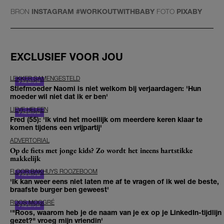
BRON
INSTAGRAM #WORKOUTWITHBABY
FOTO
PIXABY
EXCLUSIEF VOOR JOU
LEKKER SAMENGESTELD
Stiefmoeder Naomi is niet welkom bij verjaardagen: 'Hun
moeder wil niet dat ik er ben'
LIEVE HELEEN
Fred (55): 'Ik vind het moeilijk om meerdere keren klaar te
komen tijdens een vrijpartij'
ADVERTORIAL
Op de fiets met jonge kids? Zo wordt het ineens hartstikke
makkelijk
FLOOR BAKHUYS ROOZEBOOM
'Ik kan weer eens niet laten me af te vragen of ik wel de beste,
braafste burger ben geweest'
ROOS MOGGRÉ
'"Roos, waarom heb je de naam van je ex op je LinkedIn-tijdlijn
gezet?" vroeg mijn vriendin'