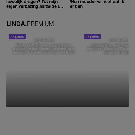
huwelijk dragen? Tot mijn
'Hun moeder wil niet dat ik
eigen verbazing aarzelde ik
er ben'
geen moment'
LINDA.
PREMIUM
DE STAD VAN
DE STAD VAN
Elske DeWall over Leeuwarden,
Isabelle Boer deelt haar f
muziek en haar favoriete plekken in
plekken in Zwolle: 'Deze pl
de stad: 'Een stad die voelt als thuis'
graag verborgen'