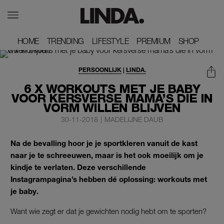
HOME
HOME
TRENDING
TRENDING
LIFESTYLE
LIFESTYLE
PREMIUM
PREMIUM
SHOP
SHOP
PERSOONLIJK
|
LINDA.
6 X WORKOUTS MET JE BABY
VOOR KERSVERSE MAMA’S DIE IN
VORM WILLEN BLIJVEN
30-11-2018
|
MADELIJNE DAUB
Na de bevalling hoor je je sportkleren vanuit de kast
naar je te schreeuwen, maar is het ook moeilijk om je
kindje te verlaten. Deze verschillende
Instagrampagina’s hebben dé oplossing: workouts met
je baby.
Want wie zegt er dat je gewichten nodig hebt om te sporten?