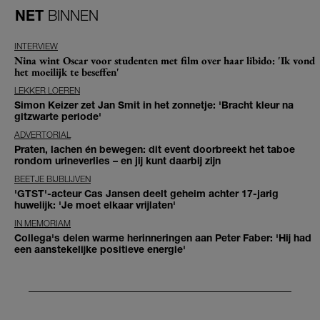
NET
BINNEN
INTERVIEW
Nina wint Oscar voor studenten met film over haar libido: 'Ik vond
het moeilijk te beseffen'
LEKKER LOEREN
Simon Keizer zet Jan Smit in het zonnetje: 'Bracht kleur na
gitzwarte periode'
ADVERTORIAL
Praten, lachen én bewegen: dit event doorbreekt het taboe
rondom urineverlies – en jij kunt daarbij zijn
BEETJE BIJBLIJVEN
'GTST'-acteur Cas Jansen deelt geheim achter 17-jarig
huwelijk: 'Je moet elkaar vrijlaten'
IN MEMORIAM
Collega's delen warme herinneringen aan Peter Faber: 'Hij had
een aanstekelijke positieve energie'