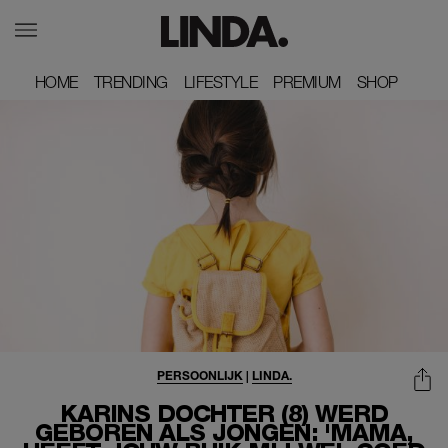
HOME
HOME
TRENDING
TRENDING
LIFESTYLE
LIFESTYLE
PREMIUM
PREMIUM
SHOP
SHOP
PERSOONLIJK
|
LINDA.
KARINS DOCHTER (8) WERD
GEBOREN ALS JONGEN: 'MAMA,