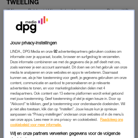
TWEELING
“Mijn man Robbert (41) en ik hadden al een zoon, Ruben (13),
toen Tim en zijn tweelingzusje Lisa geboren werden. Toen Tim
drie was huilde hij veel. Ik zat uren aan zijn bed omdat hij niet
uit kon leggen waarom hij verdrietig was. Rond zijn vierde
begon hij opvallende vragen te stellen. Dan vroeg hij welk
Jouw privacy-instellingen
speelgoed ik leuk vond, om uiteindelijk zelf toe te geven dat hij
LINDA., DPG Media en onze
92
advertentiepartners gebruiken cookies om
niet van jongensspeelgoed hield. Op een gegeven moment
informatie over je apparaat, locatie, browser en surfgedrag te verzamelen.
vroeg hij: ‘Heeft jouw buik mij wel goed gemaakt?’ ‘Natuurlijk,
Deze informatie combineren we met de gegevens die je zelf deelt met ons,
zoals wanneer je een account aanmaakt. Dit doen we om het gebruik van onze
je bent prachtig’, reageerde ik dan. Waarop hij toch vroeg:
media te analyseren en onze websites en apps te verbeteren. Daarnaast
‘Kun je mij niet opeten en opnieuw maken?'”
kunnen we, als je hier toestemming voor geeft, je gegevens gebruiken om onze
content, communicatie en aanbod te personaliseren en je relevante
advertenties te tonen, en voor marketingdoeleinden delen met 4
Lees ook
mediapartners. Ook content van 13 externe platformen wordt enkel getoond
Megan vindt leven met een tweeling fantastisch: ‘Ik begrijp die
met jouw toestemming. Geef toestemming of stel je eigen keuze in. Door op
"Akkoord" te klikken, geef je toestemming voor onderstaande doeleinden. Wil
horrorverhalen niet’
je niet alles toestaan, klik dan op “Instellen”. Jouw keuze kun je opnieuw
aanpassen via “Privacy-instellingen” onderaan onze websites of in de menu’s
van onze apps. Lees meer in ons privacy- en cookiebeleid.
Raadpleeg ons
JEUK
cookiebeleid voor meer informatie.
Wij en onze partners verwerken gegevens voor de volgende
“Langzaam werd duidelijk wat hem dwarszat. Soms maakte