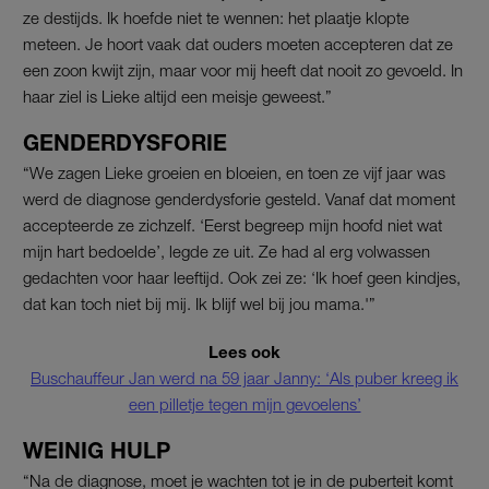
ze destijds. Ik hoefde niet te wennen: het plaatje klopte
meteen. Je hoort vaak dat ouders moeten accepteren dat ze
een zoon kwijt zijn, maar voor mij heeft dat nooit zo gevoeld. In
haar ziel is Lieke altijd een meisje geweest.”
GENDERDYSFORIE
“We zagen Lieke groeien en bloeien, en toen ze vijf jaar was
werd de diagnose genderdysforie gesteld. Vanaf dat moment
accepteerde ze zichzelf. ‘Eerst begreep mijn hoofd niet wat
mijn hart bedoelde’, legde ze uit. Ze had al erg volwassen
gedachten voor haar leeftijd. Ook zei ze: ‘Ik hoef geen kindjes,
dat kan toch niet bij mij. Ik blijf wel bij jou mama.'”
Lees ook
Buschauffeur Jan werd na 59 jaar Janny: ‘Als puber kreeg ik
een pilletje tegen mijn gevoelens’
WEINIG HULP
“Na de diagnose, moet je wachten tot je in de puberteit komt