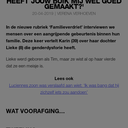
HEEFT JOUW BUIK MIJ WEL GOED
GEMAAKT?'
20-04-2019
|
VERENA VERHOEVEN
In de nieuwe rubriek ‘Familieverdriet’ interviewen we
mensen over een aangrijpende gebeurtenis binnen hun
familie. Deze keer vertelt Karin (39) over haar dochter
Lieke (8) die genderdysforie heeft.
Lieke werd geboren als Tim, maar ze wist al op haar vierde
dat ze een meisje is.
Lees ook
Luciennes zoon was verslaafd aan wiet: ‘Ik was bang dat hij
zichzelf iets zou aandoen’
WAT VOORAFGING…