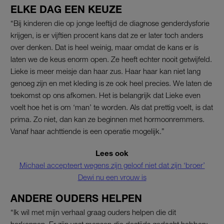
ELKE DAG EEN KEUZE
“Bij kinderen die op jonge leeftijd de diagnose genderdysforie
krijgen, is er vijftien procent kans dat ze er later toch anders
over denken. Dat is heel weinig, maar omdat de kans er ís
laten we de keus enorm open. Ze heeft echter nooit getwijfeld.
Lieke is meer meisje dan haar zus. Haar haar kan niet lang
genoeg zijn en met kleding is ze ook heel precies. We laten de
toekomst op ons afkomen. Het is belangrijk dat Lieke even
voelt hoe het is om ‘man’ te worden. Als dat prettig voelt, is dat
prima. Zo niet, dan kan ze beginnen met hormoonremmers.
Vanaf haar achttiende is een operatie mogelijk.”
Lees ook
Michael accepteert wegens zijn geloof niet dat zijn ‘broer’
Dewi nu een vrouw is
ANDERE OUDERS HELPEN
“Ik wil met mijn verhaal graag ouders helpen die dit
herkennen. Er zijn vast mensen die destijds gedacht hebben: