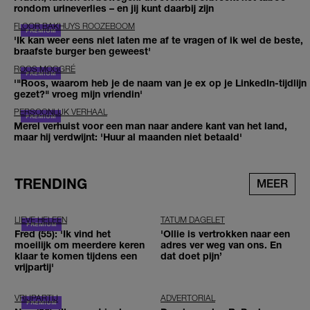
rondom urineverlies – en jij kunt daarbij zijn
FLOOR BAKHUYS ROOZEBOOM
'Ik kan weer eens niet laten me af te vragen of ik wel de beste,
braafste burger ben geweest'
ROOS MOGGRÉ
'"Roos, waarom heb je de naam van je ex op je LinkedIn-tijdlijn
gezet?" vroeg mijn vriendin'
PERSOONLIJK VERHAAL
Merel verhuist voor een man naar andere kant van het land,
maar hij verdwijnt: 'Huur al maanden niet betaald'
TRENDING
MEER
LIEVE HELEEN
TATUM DAGELET
Fred (55): 'Ik vind het
'Ollie is vertrokken naar een
moeilijk om meerdere keren
adres ver weg van ons. En
klaar te komen tijdens een
dat doet pijn’
vrijpartij'
VRIJPARTIJ
ADVERTORIAL