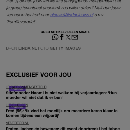
Heb jij binnen jouw familie iets aangrijpends meegemaakt dat
je graag (eventueel anoniem) zou willen delen? Mail dan jouw
verhaal in het kort naar
nieuws@lindanieuws.nl
o.v.v.
‘Familieverdriet’.
GOED ARTIKEL? DELEN MAAR.
BRON
LINDA.NL
FOTO
GETTY IMAGES
EXCLUSIEF VOOR JOU
LEKKER SAMENGESTELD
Stiefmoeder Naomi is niet welkom bij verjaardagen: 'Hun
moeder wil niet dat ik er ben'
LIEVE HELEEN
Fred (55): 'Ik vind het moeilijk om meerdere keren klaar te
komen tijdens een vrijpartij'
ADVERTORIAL
Praten, lachen én bewegen: dit event doorbreekt het taboe