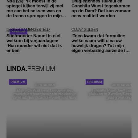
Noa (26): 'Ik moest in de
Draglegendes RuPaul en
spiegel kijken terwijl zij met
Conchita Wurst tegenkomen
me aan het seksen was en
op de Dam? Dat kan zomaar
de tranen sprongen in mijn
eens realiteit worden
ogen'
LEKKER SAMENGESTELD
OLCAY GULSEN
Stiefmoeder Naomi is niet
'Toen kwam dat formulier:
welkom bij verjaardagen:
welke naam wilt u na uw
'Hun moeder wil niet dat ik
huwelijk dragen? Tot mijn
er ben'
eigen verbazing aarzelde ik
geen moment'
LINDA.
PREMIUM
DE STAD VAN
DE STAD VAN
Elske DeWall over Leeuwarden,
Isabelle Boer deelt haar f
muziek en haar favoriete plekken in
plekken in Zwolle: 'Deze pl
de stad: 'Een stad die voelt als thuis'
graag verborgen'