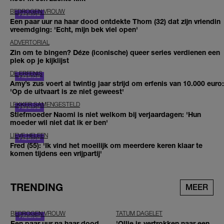
BEDROGEN VROUW
Een paar uur na haar dood ontdekte Thom (32) dat zijn vriendin
vreemdging: 'Echt, mijn bek viel open'
ADVERTORIAL
Zin om te bingen? Déze (iconische) queer series verdienen een
plek op je kijklijst
DE ERFENIS
Amy’s zus voert al twintig jaar strijd om erfenis van 10.000 euro:
'Op de uitvaart is ze niet geweest'
LEKKER SAMENGESTELD
Stiefmoeder Naomi is niet welkom bij verjaardagen: 'Hun
moeder wil niet dat ik er ben'
LIEVE HELEEN
Fred (55): 'Ik vind het moeilijk om meerdere keren klaar te
komen tijdens een vrijpartij'
TRENDING
MEER
BEDROGEN VROUW
TATUM DAGELET
Een paar uur na haar dood
'Ollie is vertrokken naar een