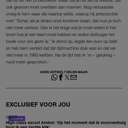
dat hij het niet zo bedoelde. Maar dat je net als bij voetbal, dat
ook gewoon moet overlaten aan mannen. Nog verbaasder
vroeg ik hem waar die naartoe wilde, waarop hij antwoordde
met: “Schat, als je straks onze kinderen baart, dan kun je toch
niet meer werken. Dan is het enige wat je moet weten in het
leven hoe je een taart moet bakken en welke stofzuiger het
beste voor ons gezin is.” Ik stond op, legde tien euro op tafel
en heb hem verteld dat zijn tijdmachine stuk was en dat we
niet meer in 1960 leefden. Na de tijd heb ik ‘m – gelukkig –
nooit meer gesproken.’
GOED ARTIKEL? DELEN MAAR.
EXCLUSIEF VOOR JOU
AMBER
High-class escort Amber: ‘Op het moment dat ik vooroverbuig
hoor ik een zachte klik’