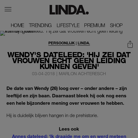
HOME
HOME
TRENDING
TRENDING
LIFESTYLE
LIFESTYLE
PREMIUM
PREMIUM
SHOP
SHOP
PERSOONLIJK
|
LINDA.
WENDY'S DATELEED: 'HIJ ZEI DAT
VROUWEN ÉCHT GEEN LEIDING
KUNNEN GEVEN'
03-04-2018
|
MARLON ACHTERESCH
De date van Wendy (26) loog over – onder andere – zijn
leeftijd en zijn baan. Daarnaast bleek hij ook nog eens
een hele bijzondere mening over vrouwen te hebben.
Hij is duidelijk blijven hangen in de prehistorie.
Lees ook
Annes dateleed: ‘Ik draaide me om en werd meteen