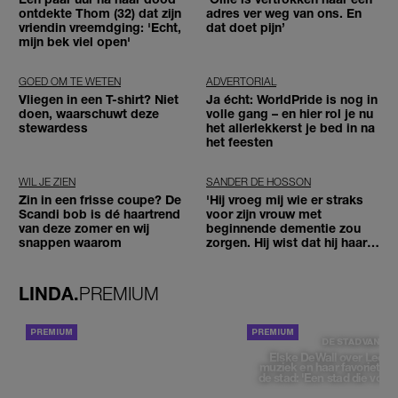
ontdekte Thom (32) dat zijn
adres ver weg van ons. En
vriendin vreemdging: 'Echt,
dat doet pijn’
mijn bek viel open'
GOED OM TE WETEN
ADVERTORIAL
Vliegen in een T-shirt? Niet
Ja écht: WorldPride is nog in
doen, waarschuwt deze
volle gang – en hier rol je nu
stewardess
het allerlekkerst je bed in na
het feesten
WIL JE ZIEN
SANDER DE HOSSON
Zin in een frisse coupe? De
'Hij vroeg mij wie er straks
Scandi bob is dé haartrend
voor zijn vrouw met
van deze zomer en wij
beginnende dementie zou
snappen waarom
zorgen. Hij wist dat hij haar
zou moeten loslaten'
LINDA.
PREMIUM
ACHTERGROND
DE STAD VAN
Elske DeWall over Leeu
muziek en haar favoriete p
de stad: 'Een stad die voelt 