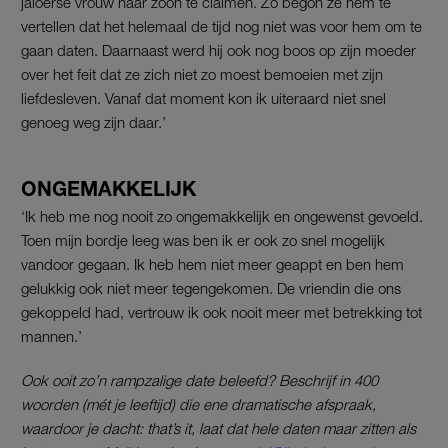
jaloerse vrouw haar zoon te claimen. Zo begon ze hem te
vertellen dat het helemaal de tijd nog niet was voor hem om te
gaan daten. Daarnaast werd hij ook nog boos op zijn moeder
over het feit dat ze zich niet zo moest bemoeien met zijn
liefdesleven. Vanaf dat moment kon ik uiteraard niet snel
genoeg weg zijn daar.’
ONGEMAKKELIJK
‘Ik heb me nog nooit zo ongemakkelijk en ongewenst gevoeld.
Toen mijn bordje leeg was ben ik er ook zo snel mogelijk
vandoor gegaan. Ik heb hem niet meer geappt en ben hem
gelukkig ook niet meer tegengekomen. De vriendin die ons
gekoppeld had, vertrouw ik ook nooit meer met betrekking tot
mannen.’
Ook ooit zo’n rampzalige date beleefd? Beschrijf in 400
woorden (mét je leeftijd) die ene dramatische afspraak,
waardoor je dacht: that’s it, laat dat hele daten maar zitten als