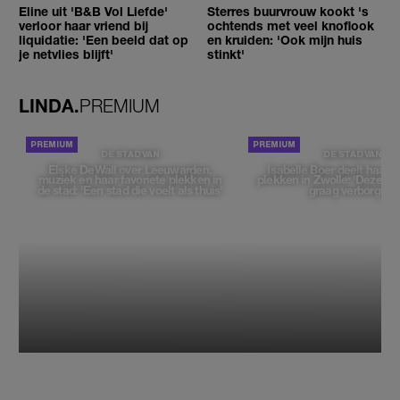
Eline uit 'B&B Vol Liefde'
Sterres buurvrouw kookt 's
verloor haar vriend bij
ochtends met veel knoflook
liquidatie: 'Een beeld dat op
en kruiden: 'Ook mijn huis
je netvlies blijft'
stinkt'
LINDA.
PREMIUM
DE STAD VAN
DE STAD VAN
Elske DeWall over Leeuwarden,
Isabelle Boer deelt haar f
muziek en haar favoriete plekken in
plekken in Zwolle: 'Deze pl
de stad: 'Een stad die voelt als thuis'
graag verborgen'