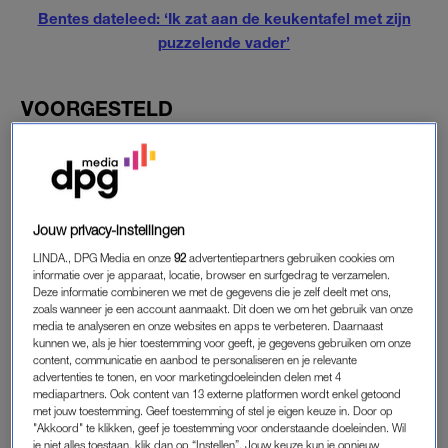
Bentes dateleed: ‘Ik zat aan de keukentafel met zijn
puzzelende vader’
VOORGESTELD
‘Als je single bent, proberen je vrienden je altijd te koppelen
aan die leuke jongen die ze kennen. Zo ook bij mij. Een
vriendin van mij had mij twee weken voor de date aan hem
voorgesteld en in de tussentijd hadden we al behoorlijk wat
Jouw privacy-instellingen
WhatsApp-contact gehad. Het single zijn is ook niet alles en ik
had er dan ook oprecht zin in toen hij mij vroeg om met hem
LINDA., DPG Media en onze
92
advertentiepartners gebruiken cookies om
informatie over je apparaat, locatie, browser en surfgedrag te verzamelen.
uit eten te gaan.’
Deze informatie combineren we met de gegevens die je zelf deelt met ons,
zoals wanneer je een account aanmaakt. Dit doen we om het gebruik van onze
media te analyseren en onze websites en apps te verbeteren. Daarnaast
THUISRESTAURANT
kunnen we, als je hier toestemming voor geeft, je gegevens gebruiken om onze
content, communicatie en aanbod te personaliseren en je relevante
‘Hij vroeg me om eerst langs hem te komen en ondanks dat ik
advertenties te tonen, en voor marketingdoeleinden delen met 4
mediapartners. Ook content van 13 externe platformen wordt enkel getoond
dat ietwat vreemd vond ging ik er toch maar heen. Hij had al
met jouw toestemming. Geef toestemming of stel je eigen keuze in. Door op
verteld dat hij nog bij zijn moeder woonde. Niet echt een
"Akkoord" te klikken, geef je toestemming voor onderstaande doeleinden. Wil
aantrekkelijk iets, maar dit kan natuurlijk zo z’n redenen
je niet alles toestaan, klik dan op “Instellen”. Jouw keuze kun je opnieuw