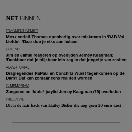
NET
BINNEN
FRAGMENT GEMIST
Mexx vertelt Thomas openhartig over miskraam in 'B&B Vol
Liefde': 'Daar doe je niks aan helaas'
BEKEND
Jim en Jamai reageren op overlijden Jerney Kaagman:
'Dankbaar dat je blijkbaar iets zag in dat jongetje van zestien'
ADVERTORIAL
Draglegendes RuPaul en Conchita Wurst tegenkomen op de
Dam? Dat kan zomaar eens realiteit worden
IN MEMORIAM
Zangeres en 'Idols'-jurylid Jerney Kaagman (79) overleden
WILLEN WE
Dít is de hair hack van Hailey Bieber die nog geen 20 euro kost