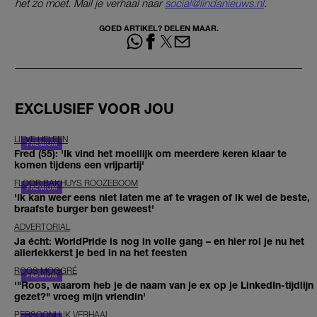
het zo moet. Mail je verhaal naar
social@lindanieuws.nl
.
GOED ARTIKEL? DELEN MAAR.
EXCLUSIEF VOOR JOU
LIEVE HELEEN
Fred (55): 'Ik vind het moeilijk om meerdere keren klaar te
komen tijdens een vrijpartij'
FLOOR BAKHUYS ROOZEBOOM
'Ik kan weer eens niet laten me af te vragen of ik wel de beste,
braafste burger ben geweest'
ADVERTORIAL
Ja écht: WorldPride is nog in volle gang – en hier rol je nu het
allerlekkerst je bed in na het feesten
ROOS MOGGRÉ
'"Roos, waarom heb je de naam van je ex op je LinkedIn-tijdlijn
gezet?" vroeg mijn vriendin'
PERSOONLIJK VERHAAL