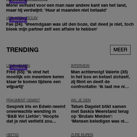
Merel verhuist voor een man naar andere kant van het land,
maar hij verdwijnt: 'Huur al maanden niet betaald'
VERLATEN VROUW
Fae (24): 'Vreemdgaan was uit den boze, dat deed je niet, toch
bleek mijn partner zelf een affaire te hebben'
TRENDING
MEER
LIEVE HELEEN
INTERVIEW
Fred (55): 'Ik vind het
Man achtervolgt Valerie (35)
moeilijk om meerdere keren
in het bos en betast zichzelf,
klaar te komen tijdens een
zij filmt en deelt de
vrijpartij'
confrontatie: 'Ik laat me niet
tegenhouden'
FRAGMENT GEMIST
WIL JE ZIEN
Gesprek Iris en Edwin neemt
Tatum Dagelet blikt samen
onverwachte wending in
met Saskia Weerstand terug
'B&B Vol Liefde': 'Hoopte
op 'Brutale Meiden':
dat je niet verliefd zou
'Mensen beledigen was niet
worden'
leuk meer'
HEFTIG
ZURE BUREN