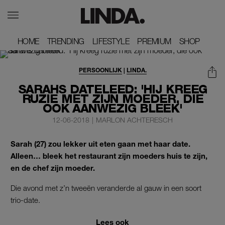
HOME
HOME
TRENDING
TRENDING
LIFESTYLE
LIFESTYLE
PREMIUM
PREMIUM
SHOP
SHOP
PERSOONLIJK
|
LINDA.
SARAHS DATELEED: 'HIJ KREEG
RUZIE MET ZIJN MOEDER, DIE
OOK AANWEZIG BLEEK'
12-06-2018
|
MARLON ACHTERESCH
Sarah (27) zou lekker uit eten gaan met haar date.
Alleen… bleek het restaurant zijn moeders huis te zijn,
en de chef zijn moeder.
Die avond met z’n tweeën veranderde al gauw in een soort
trio-date.
Lees ook