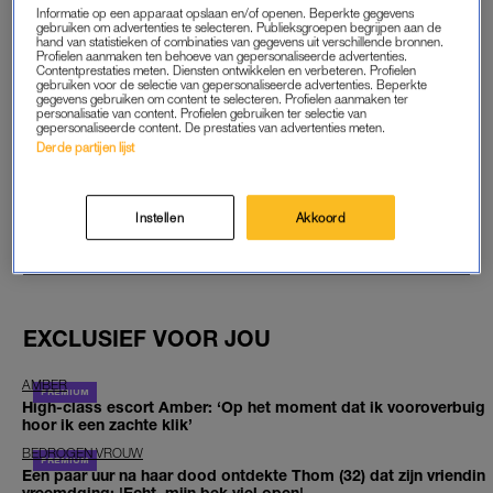
Informatie op een apparaat opslaan en/of openen. Beperkte gegevens
gebruiken om advertenties te selecteren. Publieksgroepen begrijpen aan de
START GRATIS MAAND
hand van statistieken of combinaties van gegevens uit verschillende bronnen.
Profielen aanmaken ten behoeve van gepersonaliseerde advertenties.
Contentprestaties meten. Diensten ontwikkelen en verbeteren. Profielen
Daarna €5,95 per maand
gebruiken voor de selectie van gepersonaliseerde advertenties. Beperkte
gegevens gebruiken om content te selecteren. Profielen aanmaken ter
personalisatie van content. Profielen gebruiken ter selectie van
Al abonnee? Log in
gepersonaliseerde content. De prestaties van advertenties meten.
Derde partijen lijst
Instellen
Akkoord
GOED ARTIKEL? DELEN MAAR.
EXCLUSIEF VOOR JOU
AMBER
High-class escort Amber: ‘Op het moment dat ik vooroverbuig
hoor ik een zachte klik’
BEDROGEN VROUW
Een paar uur na haar dood ontdekte Thom (32) dat zijn vriendin
vreemdging: 'Echt, mijn bek viel open'