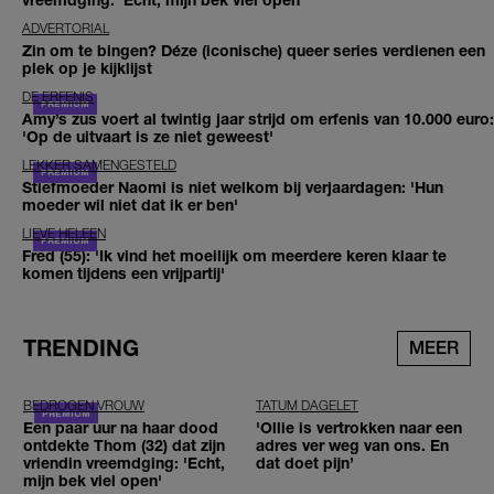
ADVERTORIAL
Zin om te bingen? Déze (iconische) queer series verdienen een
plek op je kijklijst
DE ERFENIS
Amy’s zus voert al twintig jaar strijd om erfenis van 10.000 euro:
'Op de uitvaart is ze niet geweest'
LEKKER SAMENGESTELD
Stiefmoeder Naomi is niet welkom bij verjaardagen: 'Hun
moeder wil niet dat ik er ben'
LIEVE HELEEN
Fred (55): 'Ik vind het moeilijk om meerdere keren klaar te
komen tijdens een vrijpartij'
TRENDING
MEER
BEDROGEN VROUW
TATUM DAGELET
Een paar uur na haar dood
'Ollie is vertrokken naar een
ontdekte Thom (32) dat zijn
adres ver weg van ons. En
vriendin vreemdging: 'Echt,
dat doet pijn’
mijn bek viel open'