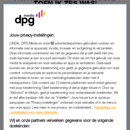
TOEN IK ZES WAS'
28-10-2025
|
NAZMIYE ORAL
PREMIUM
Jouw privacy-instellingen
LEES VERDER MET
LINDA., DPG Media en onze
92
advertentiepartners gebruiken cookies om
informatie over je apparaat, locatie, browser en surfgedrag te verzamelen.
PREMIUM
Deze informatie combineren we met de gegevens die je zelf deelt met ons,
zoals wanneer je een account aanmaakt. Dit doen we om het gebruik van onze
media te analyseren en onze websites en apps te verbeteren. Daarnaast
kunnen we, als je hier toestemming voor geeft, je gegevens gebruiken om onze
Krijg onbeperkt toegang tot alle
content, communicatie en aanbod te personaliseren en je relevante
artikelen
advertenties te tonen, en voor marketingdoeleinden delen met 4
mediapartners. Ook content van 13 externe platformen wordt enkel getoond
Lees LINDA.magazine online
met jouw toestemming. Geef toestemming of stel je eigen keuze in. Door op
"Akkoord" te klikken, geef je toestemming voor onderstaande doeleinden. Wil
je niet alles toestaan, klik dan op “Instellen”. Jouw keuze kun je opnieuw
Geniet van te gekke winacties en
aanpassen via “Privacy-instellingen” onderaan onze websites of in de menu’s
lekkere puzzels
van onze apps. Lees meer in ons privacy- en cookiebeleid.
Raadpleeg ons
cookiebeleid voor meer informatie.
Maandelijks opzegbaar
Wij en onze partners verwerken gegevens voor de volgende
doeleinden: