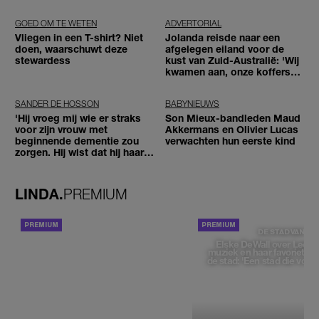
GOED OM TE WETEN
ADVERTORIAL
Vliegen in een T-shirt? Niet
Jolanda reisde naar een
doen, waarschuwt deze
afgelegen eiland voor de
stewardess
kust van Zuid-Australië: 'Wij
kwamen aan, onze koffers
niet'
SANDER DE HOSSON
BABYNIEUWS
'Hij vroeg mij wie er straks
Son Mieux-bandleden Maud
voor zijn vrouw met
Akkermans en Olivier Lucas
beginnende dementie zou
verwachten hun eerste kind
zorgen. Hij wist dat hij haar
zou moeten loslaten'
LINDA.
PREMIUM
ACHTERGROND
DE STAD VAN
Elske DeWall over Leeu
muziek en haar favoriete p
de stad: 'Een stad die voelt 