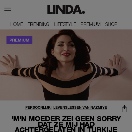
HOME
HOME
TRENDING
TRENDING
LIFESTYLE
LIFESTYLE
PREMIUM
PREMIUM
SHOP
SHOP
PERSOONLIJK
|
LEVENSLESSEN VAN NAZMIYE
'M'N MOEDER ZEI GEEN SORRY
DAT ZE MIJ HAD
ACHTERGELATEN IN TURKIJE