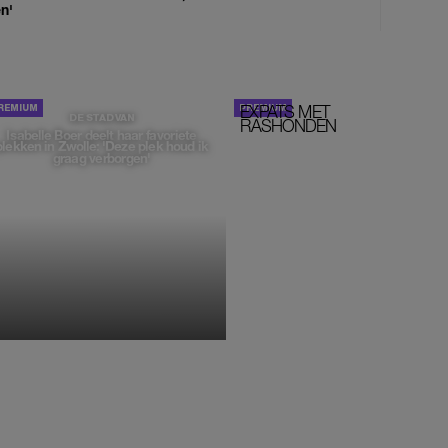
n'
EXPATS MET
STOM!
DE STAD VAN
RASHONDEN
Isabelle Boer deelt haar favoriete
plekken in Zwolle: 'Deze plek houd ik
graag verborgen'
MONIQUE KLEMANN