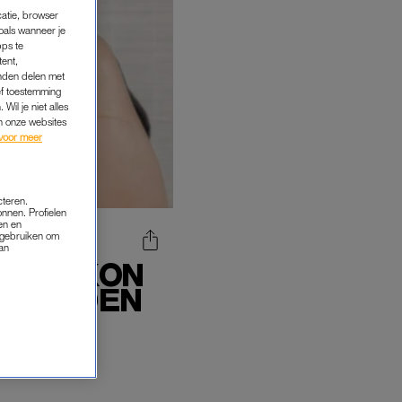
catie, browser
oals wanneer je
pps te
tent,
inden delen met
ef toestemming
Wil je niet alles
an onze websites
voor meer
cteren.
onnen. Profielen
en en
s gebruiken om
van
ROOM KON
WE HADDEN
'