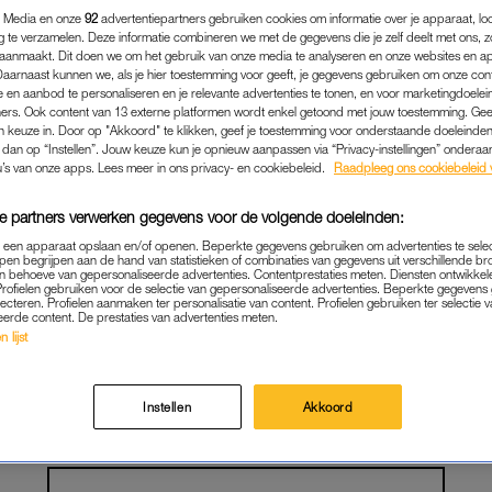
 Media en onze
92
advertentiepartners gebruiken cookies om informatie over je apparaat, lo
g te verzamelen. Deze informatie combineren we met de gegevens die je zelf deelt met ons, z
aanmaakt. Dit doen we om het gebruik van onze media te analyseren en onze websites en a
Daarnaast kunnen we, als je hier toestemming voor geeft, je gegevens gebruiken om onze con
 en aanbod te personaliseren en je relevante advertenties te tonen, en voor marketingdoele
ers. Ook content van 13 externe platformen wordt enkel getoond met jouw toestemming. Ge
gen keuze in. Door op "Akkoord" te klikken, geef je toestemming voor onderstaande doeleinden. 
k dan op “Instellen”. Jouw keuze kun je opnieuw aanpassen via “Privacy-instellingen” ondera
u’s van onze apps. Lees meer in ons privacy- en cookiebeleid.
Raadpleeg ons cookiebeleid 
e partners verwerken gegevens voor de volgende doeleinden:
p een apparaat opslaan en/of openen. Beperkte gegevens gebruiken om advertenties te sele
pen begrijpen aan de hand van statistieken of combinaties van gegevens uit verschillende br
 behoeve van gepersonaliseerde advertenties. Contentprestaties meten. Diensten ontwikkel
PERSOONLIJK
|
INTERVIEW
Profielen gebruiken voor de selectie van gepersonaliseerde advertenties. Beperkte gegeven
lecteren. Profielen aanmaken ter personalisatie van content. Profielen gebruiken ter selectie 
eerde content. De prestaties van advertenties meten.
T EHLERS-DANLOSSYND
 lijst
(45) NIET MEER ETEN: '
MIJN KIST AL UITGEZOCHT
Instellen
Akkoord
02-09-2025
|
MAARTJE SCHUTRUPS