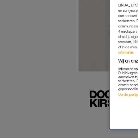
LINDA., DPG
en surfgedra
een account 
verbeteren. 
communicatie
4 mediapartn
of stel je ei
toestaan, kli
of in de men
informatie.
Wij en onz
Informatie o
Publieksgroe
aanmaken ten
verbeteren. 
content te se
gepersonalis
DOOR HE
Derde partijen
KIRSTEN 