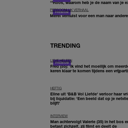
'"Roos, waarom heb je de naam van je ex 
PERSOONLIJK VERHAAL
Merel verhuist voor een man naar andere 
TRENDING
LIEVE HELEEN
Fred (55): 'Ik vind het moeilijk om meerd
keren klaar te komen tijdens een vrijparti
HEFTIG
Eline uit 'B&B Vol Liefde' verloor haar vr
bij liquidatie: 'Een beeld dat op je netvli
blijft'
INTERVIEW
Man achtervolgt Valerie (35) in het bos e
betast zichzelf, zij filmt en deelt de