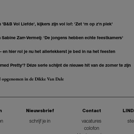
 'B&B Vol Liefde', kijkers zijn vol lof: 'Zet 'm op z'n plek'
van Sabine Zarr-Vermeij: 'De jongens hebben echte feestkamers'
 en hier rol je nu het allerlekkerst je bed in na het feesten
ned Pretty'? Déze serie schijnt de nieuwe hit van de zomer te zijn
eel opgenomen in de Dikke Van Dale
n
Nieuwsbrief
Contact
LIND
en
schrijf je in
vacatures
st
colofon