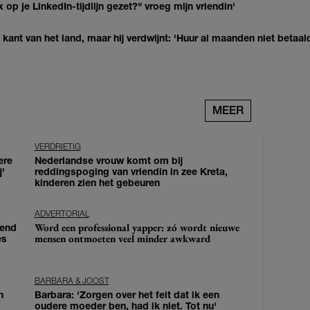
op je LinkedIn-tijdlijn gezet?" vroeg mijn vriendin'
kant van het land, maar hij verdwijnt: 'Huur al maanden niet betaal
MEER
VERDRIETIG
ere
Nederlandse vrouw komt om bij
j'
reddingspoging van vriendin in zee Kreta,
kinderen zien het gebeuren
ADVERTORIAL
Word een professional yapper: zó wordt nieuwe
iend
mensen ontmoeten veel minder awkward
es
BARBARA & JOOST
n
Barbara: 'Zorgen over het feit dat ik een
oudere moeder ben, had ik niet. Tot nu'