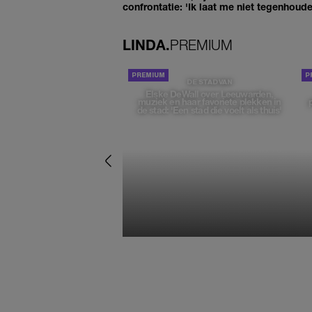
confrontatie: 'Ik laat me niet tegenhoude
LINDA.
PREMIUM
DE STAD VAN
Elske DeWall over Leeuwarden,
muziek en haar favoriete plekken in
de stad: 'Een stad die voelt als thuis'