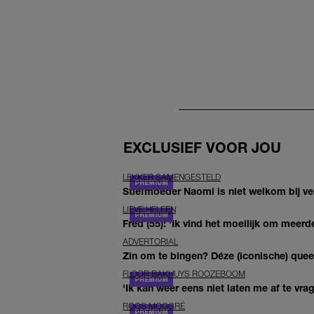
EXCLUSIEF VOOR JOU
LEKKER SAMENGESTELD
Stiefmoeder Naomi is niet welkom bij ver
LIEVE HELEEN
Fred (55): 'Ik vind het moeilijk om meerde
ADVERTORIAL
Zin om te bingen? Déze (iconische) queer 
FLOOR BAKHUYS ROOZEBOOM
'Ik kan weer eens niet laten me af te vr
ROOS MOGGRÉ