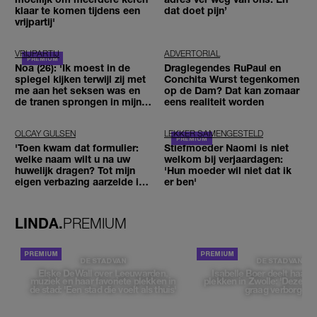
klaar te komen tijdens een
dat doet pijn’
vrijpartij'
VRIJPARTIJ
ADVERTORIAL
Noa (26): 'Ik moest in de
Draglegendes RuPaul en
spiegel kijken terwijl zij met
Conchita Wurst tegenkomen
me aan het seksen was en
op de Dam? Dat kan zomaar
de tranen sprongen in mijn
eens realiteit worden
ogen'
OLCAY GULSEN
LEKKER SAMENGESTELD
'Toen kwam dat formulier:
Stiefmoeder Naomi is niet
welke naam wilt u na uw
welkom bij verjaardagen:
huwelijk dragen? Tot mijn
'Hun moeder wil niet dat ik
eigen verbazing aarzelde ik
er ben'
geen moment'
LINDA.
PREMIUM
DE STAD VAN
DE STAD VAN
Elske DeWall over Leeuwarden,
Isabelle Boer deelt haar f
muziek en haar favoriete plekken in
plekken in Zwolle: 'Deze pl
de stad: 'Een stad die voelt als thuis'
graag verborgen'