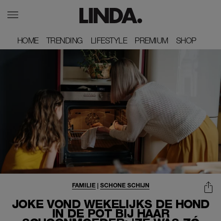
HOME
HOME
TRENDING
TRENDING
LIFESTYLE
LIFESTYLE
PREMIUM
PREMIUM
SHOP
SHOP
FAMILIE
|
SCHONE SCHIJN
JOKE VOND WEKELIJKS DE HOND
IN DE POT BIJ HAAR