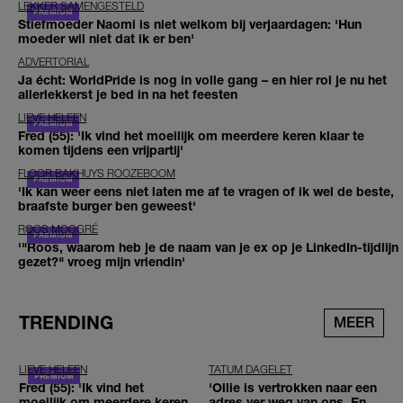
LEKKER SAMENGESTELD
Stiefmoeder Naomi is niet welkom bij verjaardagen: 'Hun
moeder wil niet dat ik er ben'
ADVERTORIAL
Ja écht: WorldPride is nog in volle gang – en hier rol je nu het
allerlekkerst je bed in na het feesten
LIEVE HELEEN
Fred (55): 'Ik vind het moeilijk om meerdere keren klaar te
komen tijdens een vrijpartij'
FLOOR BAKHUYS ROOZEBOOM
'Ik kan weer eens niet laten me af te vragen of ik wel de beste,
braafste burger ben geweest'
ROOS MOGGRÉ
'"Roos, waarom heb je de naam van je ex op je LinkedIn-tijdlijn
gezet?" vroeg mijn vriendin'
TRENDING
MEER
LIEVE HELEEN
TATUM DAGELET
Fred (55): 'Ik vind het
'Ollie is vertrokken naar een
moeilijk om meerdere keren
adres ver weg van ons. En