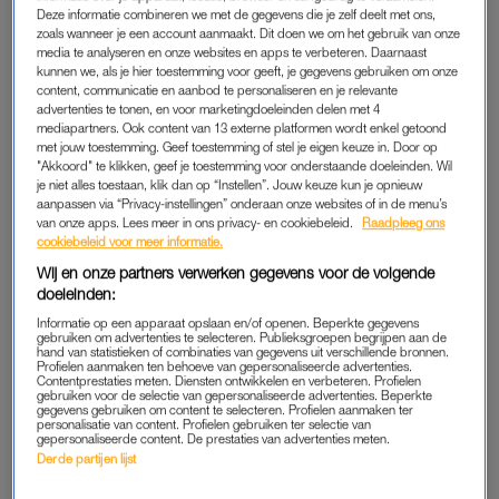
Deze informatie combineren we met de gegevens die je zelf deelt met ons,
zoals wanneer je een account aanmaakt. Dit doen we om het gebruik van onze
LINDA. zoekt vrouwen met
media te analyseren en onze websites en apps te verbeteren. Daarnaast
gênante, hilarische of absurde
kunnen we, als je hier toestemming voor geeft, je gegevens gebruiken om onze
verhalen over schoonfamilie
content, communicatie en aanbod te personaliseren en je relevante
advertenties te tonen, en voor marketingdoeleinden delen met 4
mediapartners. Ook content van 13 externe platformen wordt enkel getoond
LEES OOK
met jouw toestemming. Geef toestemming of stel je eigen keuze in. Door op
"Akkoord" te klikken, geef je toestemming voor onderstaande doeleinden. Wil
je niet alles toestaan, klik dan op “Instellen”. Jouw keuze kun je opnieuw
aanpassen via “Privacy-instellingen” onderaan onze websites of in de menu’s
van onze apps. Lees meer in ons privacy- en cookiebeleid.
Raadpleeg ons
KRENTERIG
cookiebeleid voor meer informatie.
Joke en haar partner hebben samen twee kinderen. En bij een
Wij en onze partners verwerken gegevens voor de volgende
partner, ‘krijg’ je vaak ook een schoonmoeder. “Ze was best
doeleinden:
aardig, maar zó krenterig. We aten daar één keer per week
Informatie op een apparaat opslaan en/of openen. Beperkte gegevens
gebruiken om advertenties te selecteren. Publieksgroepen begrijpen aan de
mee, samen met de kinderen.”
hand van statistieken of combinaties van gegevens uit verschillende bronnen.
Profielen aanmaken ten behoeve van gepersonaliseerde advertenties.
Contentprestaties meten. Diensten ontwikkelen en verbeteren. Profielen
“Het was altijd te weinig, en alle pannen waren dan tot op de
gebruiken voor de selectie van gepersonaliseerde advertenties. Beperkte
gegevens gebruiken om content te selecteren. Profielen aanmaken ter
bodem leeg. Maar daar zeiden we niks van. Want het was ten
personalisatie van content. Profielen gebruiken ter selectie van
gepersonaliseerde content. De prestaties van advertenties meten.
slotte maar mooi meegenomen dat we zelf niet hoefden te
Derde partijen lijst
koken die avond. Wel gingen we na het bezoek aan mijn