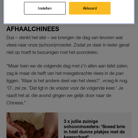
schoonmoeder meestal linea recta door naar de
afhaalchinees.”
Instellen
Akkoord
AFHAALCHINEES
Dus – denkt het stel – we brengen de dag van tevoren wat
vlees naar onze (schoon)moeder. Zodat ze daar in ieder geval
niet op hoeft te bezuinigen met het avondeten.
“Maar toen we de volgende dag met z’n allen aan tafel zaten,
zag ik maar de helft van het meegebrachte vlees in de pan
liggen. ‘Waar is het andere deel van het vlees?’, vroeg ik nog.
‘O’, zei ze. ‘Dat ligt in de vriezer voor de volgende keer.’ Je
raadt het al: die avond gingen we gelijk door naar de
Chinees.”
3 x jullie zuinige
schoonmoeders: 'Sneed brie
in héél dunne plakjes met de
kaasschaaf'