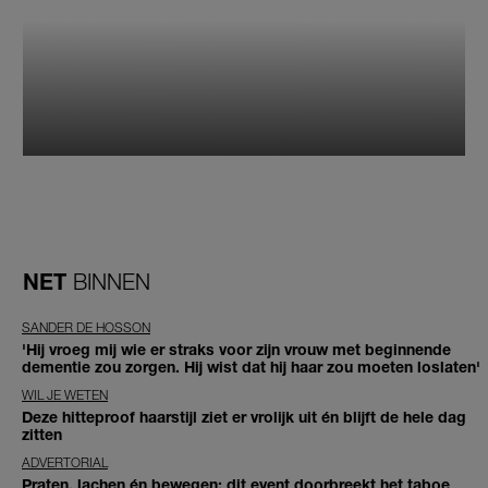
NET
BINNEN
SANDER DE HOSSON
'Hij vroeg mij wie er straks voor zijn vrouw met beginnende
dementie zou zorgen. Hij wist dat hij haar zou moeten loslaten'
WIL JE WETEN
Deze hitteproof haarstijl ziet er vrolijk uit én blijft de hele dag
zitten
ADVERTORIAL
Praten, lachen én bewegen: dit event doorbreekt het taboe