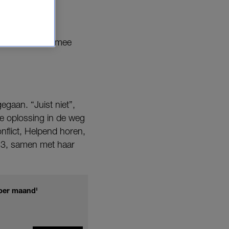
m deze
lossen, en daarmee
egaan. “Juist niet”,
 de oplossing in de weg
nflict, Helpend horen,
013, samen met haar
 per maand'