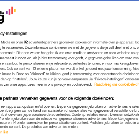
cy-instellingen
 Media en onze
92
advertentiepartners gebruiken cookies om informatie over je apparaat, lo
g te verzamelen. Deze informatie combineren we met de gegevens die je zelf deelt met ons, z
aanmaakt. Dit doen we om het gebruik van onze media te analyseren en onze websites en a
Daarnaast kunnen we, als je hier toestemming voor geeft, je gegevens gebruiken om onze con
 en aanbod te personaliseren en je relevante advertenties te tonen, en voor marketingdoele
ers. Ook content van 13 externe platformen wordt enkel getoond met jouw toestemming. Ge
gen keuze in. Door op "Akkoord" te klikken, geef je toestemming voor onderstaande doeleinden. 
k dan op “Instellen”. Jouw keuze kun je opnieuw aanpassen via “Privacy-instellingen” ondera
PERSOONLIJK
|
INTERVIEW
u’s van onze apps. Lees meer in ons privacy- en cookiebeleid.
Raadpleeg ons cookiebeleid 
ELATIETHERAPEUT BEDA
e partners verwerken gegevens voor de volgende doeleinden:
IE VECHTSCHEIDINGEN T
p een apparaat opslaan en/of openen. Beperkte gegevens gebruiken om advertenties te sele
'WACHT MET BESLISSEN'
pen begrijpen aan de hand van statistieken of combinaties van gegevens uit verschillende br
 behoeve van gepersonaliseerde advertenties. Contentprestaties meten. Diensten ontwikkel
Profielen gebruiken voor de selectie van gepersonaliseerde advertenties. Beperkte gegeven
09-09-2022
|
ELIANE LAMPER
lecteren. Profielen aanmaken ter personalisatie van content. Profielen gebruiken ter selectie 
eerde content. De prestaties van advertenties meten.
 lijst
 die beroep moeten doen op jeugdzorg,
doen dat va