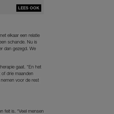
LEES OOK
et elkaar een relatie
 een schande. Nu is
 er dan gezegd. We
herapie gaat. “En het
t of drie maanden
n nemen voor de rest
n feit is. “Veel mensen