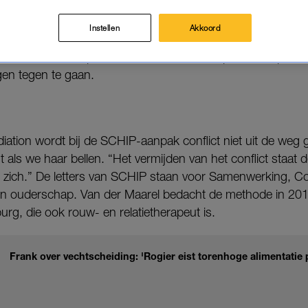
latietherapeut Leoniek van der Maarel bedacht iets o
gen te gaan.
Instellen
Akkoord
t de SCHIP-aanpak om conflicten tussen partners op te 
gen tegen te gaan.
diation wordt bij de SCHIP-aanpak conflict niet uit de weg g
ut als we haar bellen. “Het vermijden van het conflict staat
in zich.” De letters van SCHIP staan voor Samenwerking, Co
s in ouderschap. Van der Maarel bedacht de methode in 2
rg, die ook rouw- en relatietherapeut is.
Frank over vechtscheiding: 'Rogier eist torenhoge alimentatie