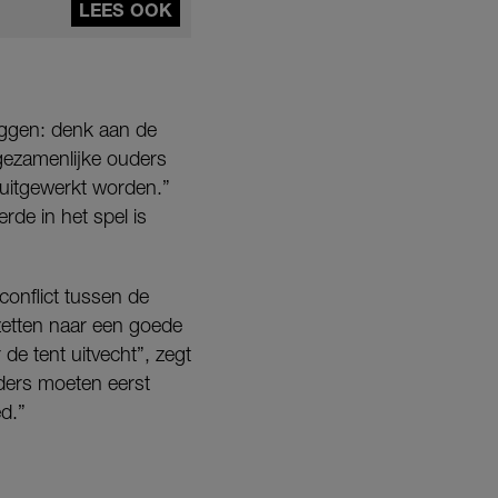
LEES OOK
zeggen: denk aan de
gezamenlijke ouders
 uitgewerkt worden.”
rde in het spel is
conflict tussen de
zetten naar een goede
 de tent uitvecht”, zegt
uders moeten eerst
d.”