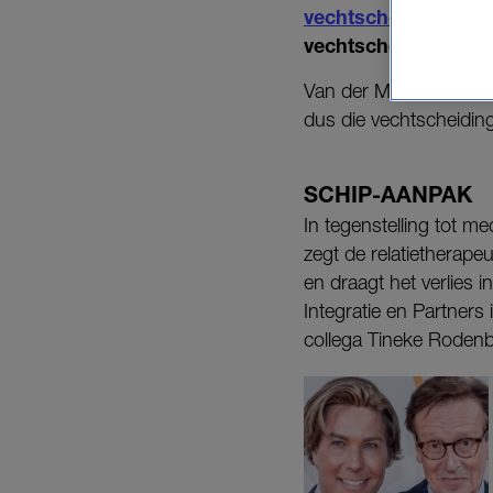
vechtscheiding
. Re
vechtscheidingen te
Van der Maarel bedach
dus die vechtscheidin
SCHIP-AANPAK
In tegenstelling tot me
zegt de relatietherape
en draagt het verlies 
Integratie en Partner
collega Tineke Rodenbu