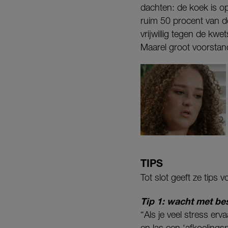
dachten: de koek is op.
ruim 50 procent van de
vrijwillig tegen de kw
Maarel groot voorstand
TIPS
Tot slot geeft ze tips 
Tip 1: wacht met be
“Als je veel stress er
en las een ‘afkoelingsp