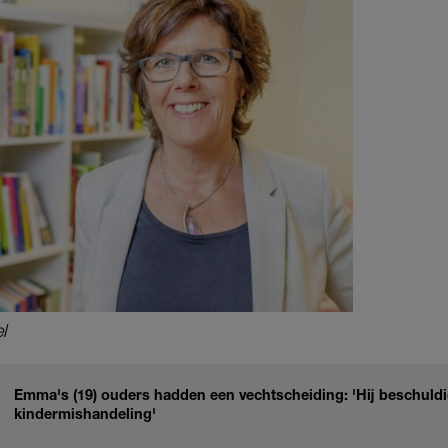
l
Emma's (19) ouders hadden een vechtscheiding: 'Hij beschuld
kindermishandeling'