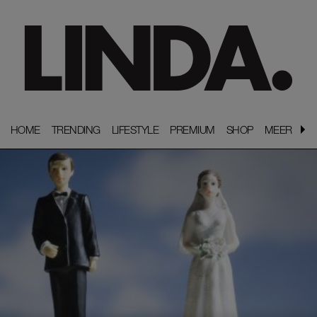
HOME
HOME
TRENDING
TRENDING
LIFESTYLE
LIFESTYLE
PREMIUM
PREMIUM
SHOP
SHOP
MEER
MEER