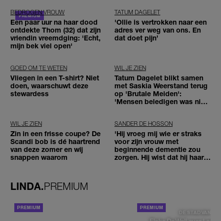
BEDROGEN VROUW
TATUM DAGELET
Een paar uur na haar dood
'Ollie is vertrokken naar een
ontdekte Thom (32) dat zijn
adres ver weg van ons. En
vriendin vreemdging: 'Echt,
dat doet pijn’
mijn bek viel open'
GOED OM TE WETEN
WIL JE ZIEN
Vliegen in een T-shirt? Niet
Tatum Dagelet blikt samen
doen, waarschuwt deze
met Saskia Weerstand terug
stewardess
op 'Brutale Meiden':
'Mensen beledigen was niet
leuk meer'
WIL JE ZIEN
SANDER DE HOSSON
Zin in een frisse coupe? De
'Hij vroeg mij wie er straks
Scandi bob is dé haartrend
voor zijn vrouw met
van deze zomer en wij
beginnende dementie zou
snappen waarom
zorgen. Hij wist dat hij haar
zou moeten loslaten'
LINDA.
PREMIUM
ACHTERGROND
DE STAD VAN