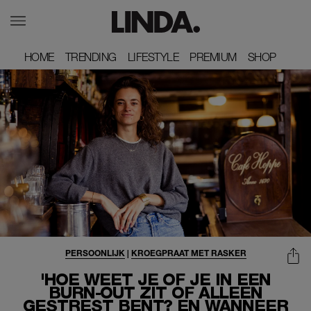
HOME
HOME
TRENDING
TRENDING
LIFESTYLE
LIFESTYLE
PREMIUM
PREMIUM
SHOP
SHOP
PERSOONLIJK
|
KROEGPRAAT MET RASKER
'HOE WEET JE OF JE IN EEN
BURN-OUT ZIT OF ALLEEN
GESTREST BENT? EN WANNEER