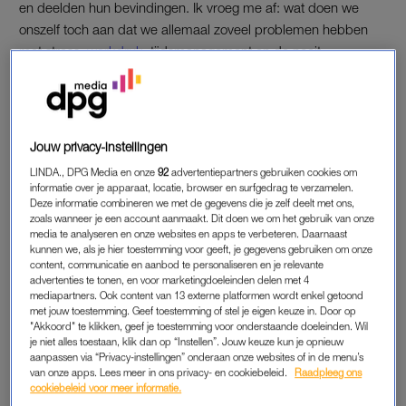
en deelden hun bevindingen. Ik vroeg me af: wat doen we
onszelf toch aan dat we allemaal zoveel problemen hebben
met stress,
werkdruk
, tijdsmanagement en de nooit
ophoudende pogingen om het allemaal maar voor elkaar te
boksen.
Ook ik heb er last van, overigens. Het is ook een beetje de
Jouw privacy-instellingen
vloek van de freelancer dat het heel moeilijk is om een goede
LINDA., DPG Media en onze
92
advertentiepartners gebruiken cookies om
balans te vinden in het aantal opdrachten dat je doet, omdat je
informatie over je apparaat, locatie, browser en surfgedrag te verzamelen.
toch vaak ook bang bent om ergens ‘nee’ te zeggen. Wie weet
Deze informatie combineren we met de gegevens die je zelf deelt met ons,
zoals wanneer je een account aanmaakt. Dit doen we om het gebruik van onze
bellen ze je daarna nooit meer!
media te analyseren en onze websites en apps te verbeteren. Daarnaast
kunnen we, als je hier toestemming voor geeft, je gegevens gebruiken om onze
Zo gebeurt het ook bij mij dat mijn bord geregeld echt veel te
content, communicatie en aanbod te personaliseren en je relevante
advertenties te tonen, en voor marketingdoeleinden delen met 4
vol is, en ik van gekkigheid niet meer weet hoe ik de weken
mediapartners. Ook content van 13 externe platformen wordt enkel getoond
door moet komen en ook voortdurend dingen vergeet, te laat
met jouw toestemming. Geef toestemming of stel je eigen keuze in. Door op
kom, slecht slaap, me continu schuldig voel, etc.
"Akkoord" te klikken, geef je toestemming voor onderstaande doeleinden. Wil
je niet alles toestaan, klik dan op “Instellen”. Jouw keuze kun je opnieuw
aanpassen via “Privacy-instellingen” onderaan onze websites of in de menu’s
van onze apps. Lees meer in ons privacy- en cookiebeleid.
Raadpleeg ons
DIE BALANS MOET BETER
cookiebeleid voor meer informatie.