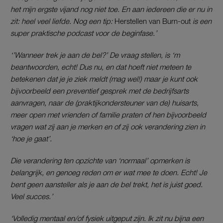
het mijn ergste vijand nog niet toe. En aan iedereen die er nu in
zit: heel veel liefde. Nog een tip:
Herstellen van Burn-out
is een
super praktische podcast voor de beginfase.’
‘’Wanneer trek je aan de bel?’ De vraag stellen, is ‘m
beantwoorden, echt! Dus nu, en dat hoeft niet meteen te
betekenen dat je je ziek meldt (mag wel!) maar je kunt ook
bijvoorbeeld een preventief gesprek met de bedrijfsarts
aanvragen, naar de (praktijkondersteuner van de) huisarts,
meer open met vrienden of familie praten of hen bijvoorbeeld
vragen wat zij aan je merken en of zij ook verandering zien in
‘hoe je gaat’.
Die verandering ten opzichte van ‘normaal’ opmerken is
belangrijk, en genoeg reden om er wat mee te doen. Echt! Je
bent geen aansteller als je aan de bel trekt, het is juist goed.
Veel succes.’
‘Volledig mentaal en/of fysiek uitgeput zijn. Ik zit nu bijna een