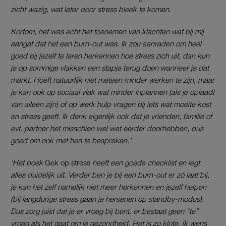
zicht wazig, wat later door stress bleek te komen.
Kortom, het was echt het toenemen van klachten wat bij mij
aangaf dat het een burn-out was. Ik zou aanraden om heel
goed bij jezelf te leren herkennen hoe stress zich uit, dan kun
je op sommige vlakken een stapje terug doen wanneer je dat
merkt. Hoeft natuurlijk niet meteen minder werken te zijn, maar
je kan ook op sociaal vlak wat minder inplannen (als je oplaadt
van alleen zijn) of op werk hulp vragen bij iets wat moeite kost
en stress geeft. Ik denk eigenlijk ook dat je vrienden, familie of
evt. partner het misschien wel wat eerder doorhebben, dus
goed om ook met hen te bespreken.’
‘Het boek
Gek op stress
heeft een goede checklist en legt
alles duidelijk uit. Verder ben je bij een burn-out er zó laat bij,
je kan het zelf namelijk niet meer herkennen en jezelf helpen
(bij langdurige stress gaan je hersenen op standby-modus).
Dus zorg juist dat je er vroeg bij bent, er bestaat geen “te”
vroeg als het gaat om je gezondheid. Het is zo klote, ik wens