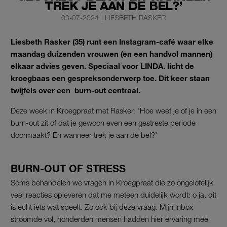
TREK JE AAN DE BEL?’
03-07-2024
|
LIESBETH RASKER
Liesbeth Rasker (35) runt een Instagram-café waar elke
maandag duizenden vrouwen (en een handvol mannen)
elkaar advies geven. Speciaal voor LINDA. licht de
kroegbaas een gespreksonderwerp toe. Dit keer staan
twijfels over een burn-out centraal.
Deze week in Kroegpraat met Rasker: ‘Hoe weet je of je in een
burn-out zit of dat je gewoon even een gestreste periode
doormaakt? En wanneer trek je aan de bel?’
BURN-OUT OF STRESS
Soms behandelen we vragen in Kroegpraat die zó ongelofelijk
veel reacties opleveren dat me meteen duidelijk wordt: o ja, dit
is echt iets wat speelt. Zo ook bij deze vraag. Mijn inbox
stroomde vol, honderden mensen hadden hier ervaring mee