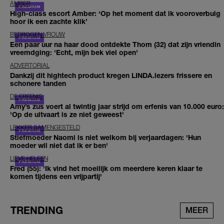
AMBER
High-class escort Amber: ‘Op het moment dat ik vooroverbuig
hoor ik een zachte klik’
BEDROGEN VROUW
Een paar uur na haar dood ontdekte Thom (32) dat zijn vriendin
vreemdging: 'Echt, mijn bek viel open'
ADVERTORIAL
Dankzij dit hightech product kregen LINDA.lezers frissere en
schonere tanden
DE ERFENIS
Amy’s zus voert al twintig jaar strijd om erfenis van 10.000 euro:
'Op de uitvaart is ze niet geweest'
LEKKER SAMENGESTELD
Stiefmoeder Naomi is niet welkom bij verjaardagen: 'Hun
moeder wil niet dat ik er ben'
LIEVE HELEEN
Fred (55): 'Ik vind het moeilijk om meerdere keren klaar te
komen tijdens een vrijpartij'
TRENDING
MEER