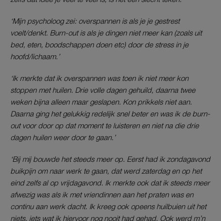
‘Mijn psycholoog zei: overspannen is als je je gestrest
voelt/denkt. Burn-out is als je dingen niet meer kan (zoals uit
bed, eten, boodschappen doen etc) door de stress in je
hoofd/lichaam.’
‘Ik merkte dat ik overspannen was toen ik niet meer kon
stoppen met huilen. Drie volle dagen gehuild, daarna twee
weken bijna alleen maar geslapen. Kon prikkels niet aan.
Daarna ging het
gelukkig redelijk snel beter en was ik de burn-
out voor door op dat moment te luisteren en niet na die drie
dagen huilen weer door te gaan.’
‘Bij mij bouwde het steeds meer op. Eerst had ik zondagavond
buikpijn om naar werk te gaan, dat werd zaterdag en op het
eind zelfs al op vrijdagavond. Ik merkte ook dat ik steeds meer
afwezig was als ik met vriendinnen aan het praten was en
continu aan werk dacht. Ik kreeg ook opeens huilbuien uit het
niets, iets wat ik hiervoor nog nooit had gehad. Ook werd m’n