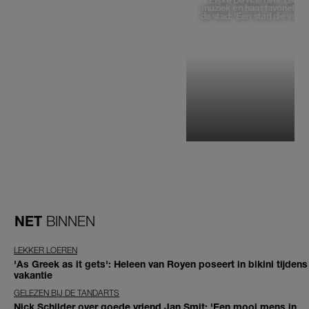
Elske DeWall over Leeu
muziek en haar favoriete p
de stad: 'Een stad die voelt 
NET
BINNEN
LEKKER LOEREN
'As Greek as it gets': Heleen van Royen poseert in bikini tijdens
vakantie
GELEZEN BIJ DE TANDARTS
Nick Schilder over goede vriend Jan Smit: 'Een mooi mens in