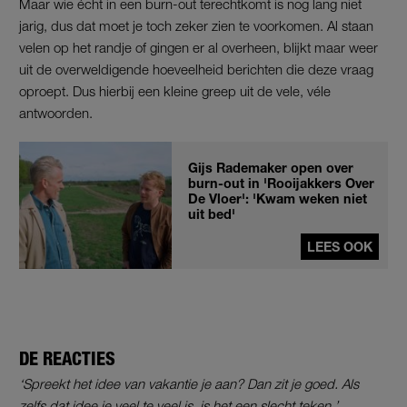
Maar wie écht in een burn-out terechtkomt is nog lang niet
jarig, dus dat moet je toch zeker zien te voorkomen. Al staan
velen op het randje of gingen er al overheen, blijkt maar weer
uit de overweldigende hoeveelheid berichten die deze vraag
oproept. Dus hierbij een kleine greep uit de vele, véle
antwoorden.
Gijs Rademaker open over
burn-out in 'Rooijakkers Over
De Vloer': 'Kwam weken niet
uit bed'
LEES OOK
DE REACTIES
‘Spreekt het idee van vakantie je aan? Dan zit je goed. Als
zelfs dat idee je veel te veel is, is het een slecht teken.’